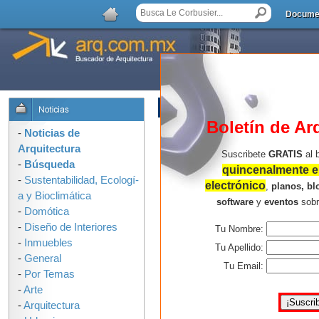
Docume
LISTA DE COMENTARIOS
Boletín de Ar
No hay comentarios.
-
Noticias de
Arquitectura
Suscribete
GRATIS
al 
-
Búsqueda
quincenalmente en
-
Sustentabilidad, Ecologí­
electrónico
,
planos, bl
a y Bioclimática
software
y
eventos
sob
-
Domótica
-
Diseño de Interiores
Tu Nombre:
-
Inmuebles
Tu Apellido:
-
General
Tu Email:
-
Por Temas
-
Arte
-
Arquitectura