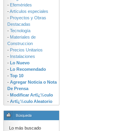
-
Efemérides
-
Artículos especiales
-
Proyectos y Obras
Destacadas
-
Tecnología
-
Materiales de
Construccion
-
Precios Unitarios
-
Instalaciones
-
Lo Nuevo
-
Lo Recomendado
-
Top 10
-
Agregar Noticia o Nota
De Prensa
-
Modificar Artï¿½culo
-
Artï¿½culo Aleatorio
Lo más buscado