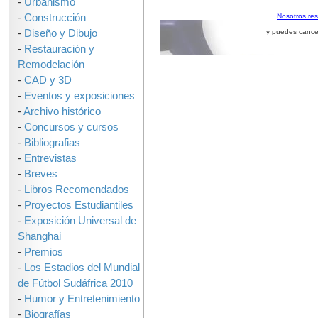
-
Urbanismo
-
Construcción
Nosotros re
-
Diseño y Dibujo
y puedes cance
-
Restauración y
Remodelación
-
CAD y 3D
-
Eventos y exposiciones
-
Archivo histórico
-
Concursos y cursos
-
Bibliografias
-
Entrevistas
-
Breves
-
Libros Recomendados
-
Proyectos Estudiantiles
-
Exposición Universal de
Shanghai
-
Premios
-
Los Estadios del Mundial
de Fútbol Sudáfrica 2010
-
Humor y Entretenimiento
-
Biografías