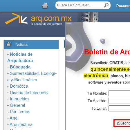
Docume
LISTA DE COMENTARIOS
Boletín de Ar
No hay comentarios.
-
Noticias de
Arquitectura
Suscribete
GRATIS
al 
-
Búsqueda
quincenalmente en
-
Sustentabilidad, Ecologí­
electrónico
,
planos, bl
a y Bioclimática
software
y
eventos
sob
-
Domótica
-
Diseño de Interiores
Tu Nombre:
-
Inmuebles
Tu Apellido:
-
General
Tu Email:
-
Por Temas
-
Arte
-
Arquitectura