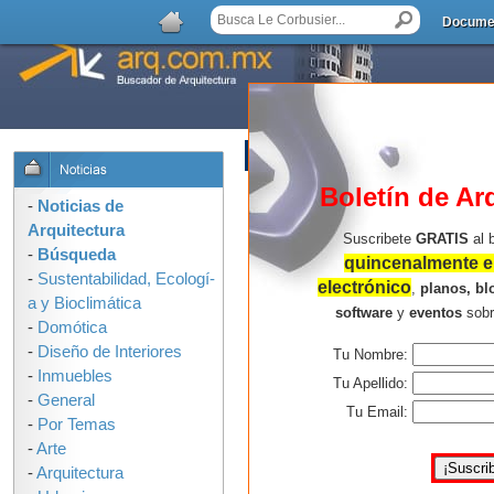
Docume
AGREGAR COMENTARIO
Boletín de Ar
-
Noticias de
Arquitectura
Suscribete
GRATIS
al 
-
Búsqueda
quincenalmente en
-
Sustentabilidad, Ecologí­
electrónico
,
planos, bl
a y Bioclimática
software
y
eventos
sob
-
Domótica
-
Diseño de Interiores
Tu Nombre:
-
Inmuebles
Tu Apellido:
-
General
Tu Email:
-
Por Temas
-
Arte
-
Arquitectura