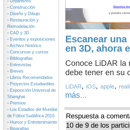
-
Urbanismo
-
Construcción
Nosotros re
-
Diseño y Dibujo
y puedes cance
-
Restauración y
Remodelación
-
CAD y 3D
Escanear una 
-
Eventos y exposiciones
en 3D, ahora e
-
Archivo histórico
-
Concursos y cursos
-
Bibliografias
Conoce LiDAR la n
-
Entrevistas
debe tener en su c
-
Breves
-
Libros Recomendados
,
,
,
-
Proyectos Estudiantiles
LiDAR
iOS
apple
real
-
Exposición Universal de
más...
Shanghai
-
Premios
-
Los Estadios del Mundial
Respuesta a comenta
de Fútbol Sudáfrica 2010
-
Humor y Entretenimiento
10 de 9 de los parti
-
Biografías