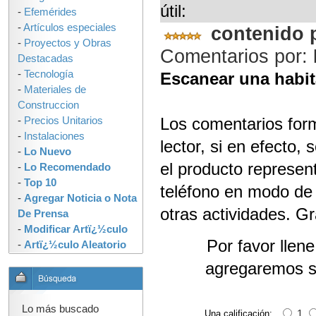
útil:
-
Efemérides
-
Artículos especiales
contenido 
-
Proyectos y Obras
Comentarios por:
Destacadas
-
Tecnología
Escanear una habi
-
Materiales de
Construccion
Los comentarios for
-
Precios Unitarios
-
Instalaciones
lector, si en efecto,
-
Lo Nuevo
el producto represe
-
Lo Recomendado
-
Top 10
teléfono en modo de 
-
Agregar Noticia o Nota
otras actividades. G
De Prensa
-
Modificar Artï¿½culo
Por favor llen
-
Artï¿½culo Aleatorio
agregaremos s
Lo más buscado
Una calificación:
1