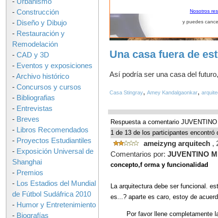
-
Urbanismo
-
Construcción
Nosotros re
-
Diseño y Dibujo
y puedes cance
-
Restauración y
Remodelación
Una casa fuera de es
-
CAD y 3D
-
Eventos y exposiciones
Así podría ser una casa del futuro
-
Archivo histórico
-
Concursos y cursos
,
,
Casa Stingray
Amey Kandalgaonkar
arquite
-
Bibliografias
-
Entrevistas
-
Breves
Respuesta a comentario JUVENTIN
-
Libros Recomendados
1 de 13 de los participantes encontró 
-
Proyectos Estudiantiles
ameizyng arquitech
,
-
Exposición Universal de
Comentarios por:
JUVENTINO M
Shanghai
concepto,f orma y funcionalidad
-
Premios
-
Los Estadios del Mundial
La arquitectura debe ser funcional. est
de Fútbol Sudáfrica 2010
es...? aparte es caro, estoy de acuer
-
Humor y Entretenimiento
Por favor llene completamente l
-
Biografías