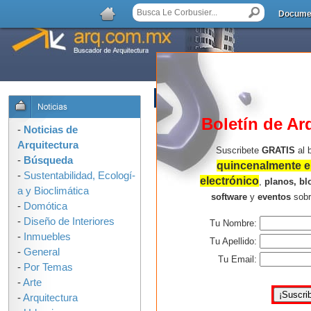
Docume
AGREGAR COMENTARIO
Boletín de Ar
-
Noticias de
Arquitectura
Suscribete
GRATIS
al 
-
Búsqueda
quincenalmente en
-
Sustentabilidad, Ecologí­
electrónico
,
planos, bl
a y Bioclimática
software
y
eventos
sob
-
Domótica
-
Diseño de Interiores
Tu Nombre:
-
Inmuebles
Tu Apellido:
-
General
Tu Email:
-
Por Temas
-
Arte
-
Arquitectura