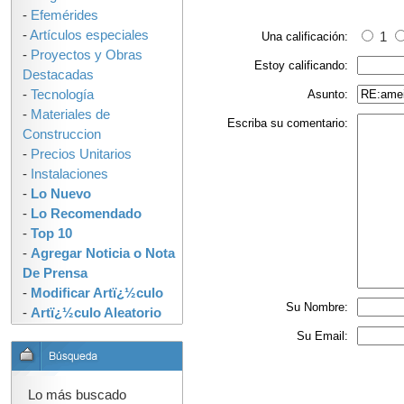
-
Efemérides
-
Artículos especiales
Una calificación:
1
-
Proyectos y Obras
Estoy calificando:
Destacadas
-
Tecnología
Asunto:
-
Materiales de
Escriba su comentario:
Construccion
-
Precios Unitarios
-
Instalaciones
-
Lo Nuevo
-
Lo Recomendado
-
Top 10
-
Agregar Noticia o Nota
De Prensa
-
Modificar Artï¿½culo
Su Nombre:
-
Artï¿½culo Aleatorio
Su Email:
Lo más buscado