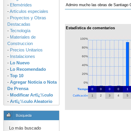
-
Efemérides
Admiro mucho las obras de Santiago C
-
Artículos especiales
-
Proyectos y Obras
Destacadas
Estadística de comentarios
-
Tecnología
-
Materiales de
100%
Construccion
80%
-
Precios Unitarios
-
Instalaciones
60%
-
Lo Nuevo
40%
-
Lo Recomendado
20%
-
Top 10
-
Agregar Noticia o Nota
0%
De Prensa
Tiempo
0
0
0
0
1
-
Modificar Artï¿½culo
Calificación
1
2
3
4
5
-
Artï¿½culo Aleatorio
Lo más buscado