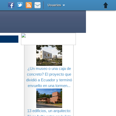
Usuarios
¿Un museo o una caja de
concreto? El proyecto que
dividió a Ecuador y terminó
envuelto en una tormen...
13 edificios, un arquitecto: