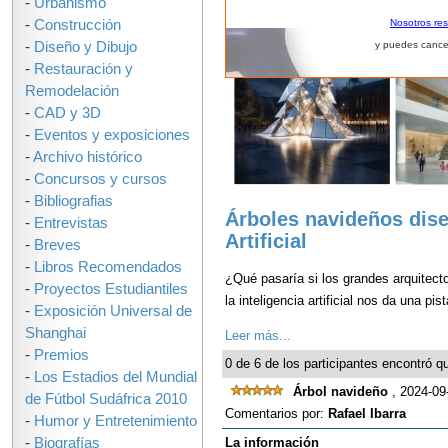
-
Urbanismo
-
Construcción
Nosotros re
-
Diseño y Dibujo
y puedes cance
-
Restauración y
Remodelación
-
CAD y 3D
-
Eventos y exposiciones
-
Archivo histórico
-
Concursos y cursos
-
Bibliografias
Árboles navideños dise
-
Entrevistas
Artificial
-
Breves
-
Libros Recomendados
¿Qué pasaría si los grandes arquitect
-
Proyectos Estudiantiles
la inteligencia artificial nos da una pis
-
Exposición Universal de
Shanghai
Leer más...
-
Premios
0 de 6 de los participantes encontró qu
-
Los Estadios del Mundial
Árbol navideño
, 2024-09
de Fútbol Sudáfrica 2010
Comentarios por:
Rafael Ibarra
-
Humor y Entretenimiento
-
Biografías
La información