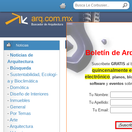
LISTA DE COMENTARIOS
Boletín de Ar
-
Noticias de
Arquitectura
Suscribete
GRATIS
al 
-
Búsqueda
quincenalmente en
-
Sustentabilidad, Ecologí­
electrónico
,
planos, bl
a y Bioclimática
software
y
eventos
sob
-
Domótica
-
Diseño de Interiores
Tu Nombre:
-
Inmuebles
Tu Apellido:
-
General
Tu Email:
-
Por Temas
-
Arte
-
Arquitectura