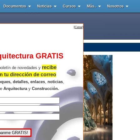
Documentos
Noticias
Cursos
Más..
Nosotros
[
Cerrar
]
quitectura GRATIS
recibe
boletín de novedades y
 tu dirección de correo
oques, detalles, enlaces
,
noticias
,
re
Arquitectura
y
Construcción.