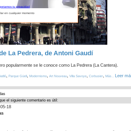
spetamos tu privacidad
lar en cualquier momento
de La Pedrera, de Antoni Gaudí
pero popularmente se le conoce como La Pedrera (La Cantera).
,
,
,
,
,
,
Leer más
atlló
Parque Güell
Modernismo
Art Nouveau
Villa Savoye
Corbusier
Más...
das
que el siguiente comentario es útil:
-05-18
as