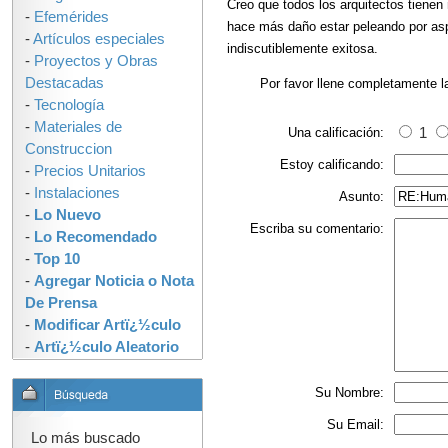
Creo que todos los arquitectos tiene
-
Efemérides
hace más daño estar peleando por asp
-
Artículos especiales
indiscutiblemente exitosa.
-
Proyectos y Obras
Destacadas
Por favor llene completamente l
-
Tecnología
-
Materiales de
Una calificación:
1
Construccion
Estoy calificando:
-
Precios Unitarios
-
Instalaciones
Asunto:
-
Lo Nuevo
Escriba su comentario:
-
Lo Recomendado
-
Top 10
-
Agregar Noticia o Nota
De Prensa
-
Modificar Artï¿½culo
-
Artï¿½culo Aleatorio
Su Nombre:
Su Email:
Lo más buscado