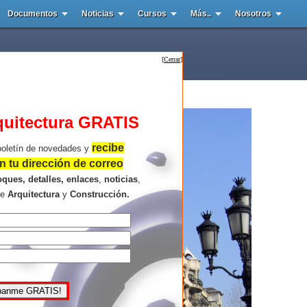
Documentos
Noticias
Cursos
Más..
Nosotros
[
Cerrar
]
quitectura GRATIS
recibe
boletín de novedades y
 tu dirección de correo
oques, detalles, enlaces
,
noticias
,
re
Arquitectura
y
Construcción.