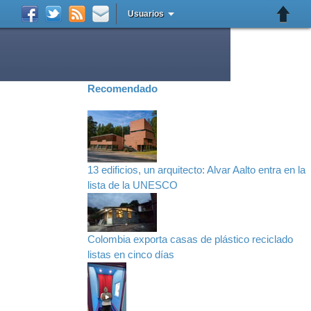
Usuarios
Recomendado
13 edificios, un arquitecto: Alvar Aalto entra en la
lista de la UNESCO
Colombia exporta casas de plástico reciclado
listas en cinco días