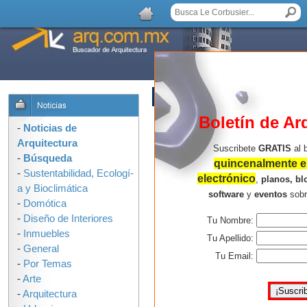
AGREGAR COMENTARIO
Boletín de Ar
-
Noticias de
Arquitectura
Suscribete
GRATIS
al 
-
Búsqueda
quincenalmente en
-
Sustentabilidad, Ecologí­
electrónico
,
planos, bl
a y Bioclimática
software
y
eventos
sob
-
Domótica
-
Diseño de Interiores
Tu Nombre:
-
Inmuebles
Tu Apellido:
-
General
Tu Email:
-
Por Temas
-
Arte
-
Arquitectura