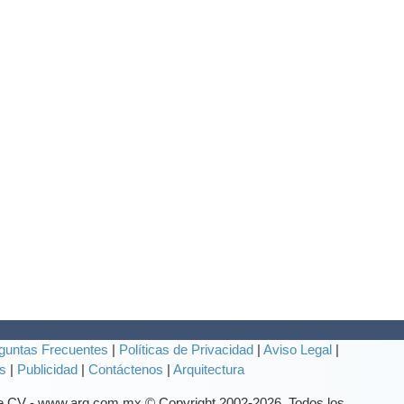
guntas Frecuentes
|
Políticas de Privacidad
|
Aviso Legal
|
s
|
Publicidad
|
Contáctenos
|
Arquitectura
de CV - www.arq.com.mx © Copyright 2002-
2026. Todos los