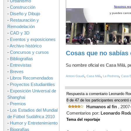
-
Urbanismo
-
Construcción
Nosotros re
-
Diseño y Dibujo
y puedes cance
-
Restauración y
Remodelación
-
CAD y 3D
-
Eventos y exposiciones
-
Archivo histórico
Cosas que no sabías 
-
Concursos y cursos
-
Bibliografias
Su nombre oficial es Casa Milá, 
-
Entrevistas
-
Breves
,
,
,
Antoni Gaudí
Casa Milà
La Pedrera
Casa B
-
Libros Recomendados
-
Proyectos Estudiantiles
-
Exposición Universal de
Respuesta a comentario Leonardo Ro
Shanghai
8 de 47 de los participantes encontró 
-
Premios
Humanos al fin
, 2007
-
Los Estadios del Mundial
Comentarios por:
Leonardo Rod
de Fútbol Sudáfrica 2010
Tema del reportaje
-
Humor y Entretenimiento
-
Biografías