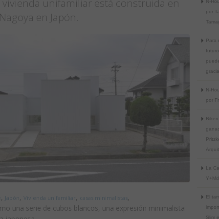
vivienda unifamiliar está construida en
N-Hou
por T
Nagoya en Japón.
Tama
Para 
futuro
puede 
graci
N-Hou
por Fr
Rike
ganad
Pritzk
Arqui
La Ca
Y+Mdo
,
,
,
,
El ta
e
Japón
Vivienda unifamiliar
casas minimalistas
mo una serie de cubos blancos, una expresión minimalista
impor
ra japonesa.
Slim 