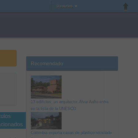
Usuarios
Recomendado
13 edificios, un arquitecto: Alvar Aalto entra
en la lista de la UNESCO
culos
acionados
Colombia exporta casas de plástico reciclado