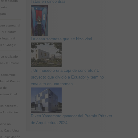
se realizado
listas en cinco días
akato
gami
que esperar al
, si el futuro
llegar a ti
La casa sorpresa que se hizo viral
as a Google
se realizado
ank la Rivière
¿Un museo o una caja de concreto? El
n Yamamoto
proyecto que dividió a Ecuador y terminó
or del Premio
envuelto en una tormen...
er de
tectura 2024
sa-escalera /
 Arquitectos
Riken Yamamoto ganador del Premio Pritzker
de Arquitectura 2024
maño no
ta. Casa Ultra
en Tokio Japón