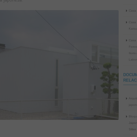
Casa 
Casa 
Katsu
Casa 
Fores
Ikuta 
Labor
DOCU
RELAC
Arqui
japon
Bloq
Japon
Sillas