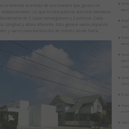
Resta
mo la vivienda se instala de una manera que genera un
japon
u emplazamiento. Lo que la hace parecer aún más llamativa.
linealmente de 3 cajas rectangulares y 2 pórticos. Cada
Reseñ
a, longitud y altura diferente. Esto genera varios espacios
sobre
ades y vanos para iluminación de colores desde fuera.
Propo
japon
Arqui
japon
conte
Jardi
Japon
El Ja
Vivien
en 3d
Vivien