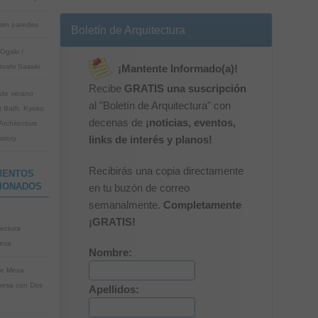
sin paredes
Boletín de Arquitectura
Ogaki /
toshi Sasaki
¡Mantente Informado(a)!
Recibe
GRATIS una suscripción
de verano
al "Boletín de Arquitectura" con
t Bath. Kyoko
decenas de
¡noticias, eventos,
Architecture
atory
links de interés y planos!
Recibirás una copia directamente
MENTOS
IONADOS
en tu buzón de correo
semanalmente.
Completamente
¡GRATIS!
tectura
esa
Nombre:
ue Mesa
esa con Dos
Apellidos: