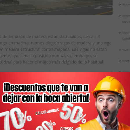
Vivien
vivien
rizzy 
Vivien
 de armazón de madera están distribuidos, de casi 4
Colom
largo en madera. Hemos elegido vigas de madera y una viga
 madera estructural contrachapada. Las vigas no están
Vivien
mente, que sería la posición normal; sin embargo, se
tudinal para hacer el marco más delgado de lo habitual.
vivien
vivien
vivien
vivien