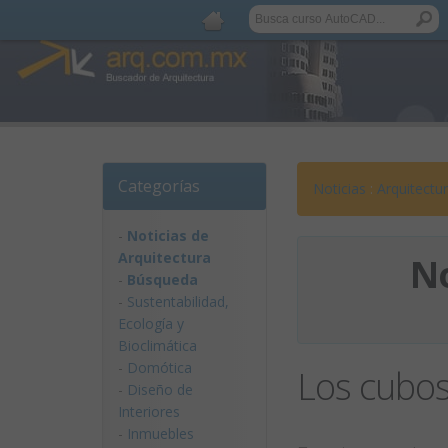
Categorías
Noticias
:
Arquitectu
-
Noticias de
Arquitectura
No
-
Búsqueda
-
Sustentabilidad,
Ecologí­a y
Bioclimática
-
Domótica
Los cubo
-
Diseño de
Interiores
-
Inmuebles