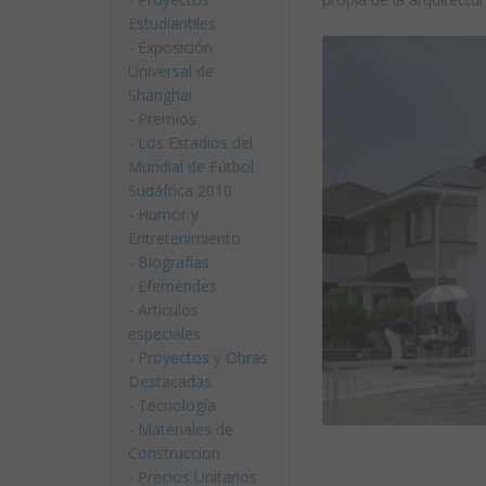
Estudiantiles
-
Exposición
Universal de
Shanghai
-
Premios
-
Los Estadios del
Mundial de Fútbol
Sudáfrica 2010
-
Humor y
Entretenimiento
-
Biografías
-
Efemérides
-
Artículos
especiales
-
Proyectos y Obras
Destacadas
-
Tecnología
-
Materiales de
Construccion
-
Precios Unitarios