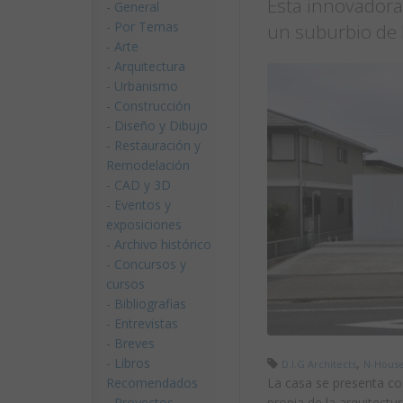
Esta innovadora 
-
General
-
Por Temas
un suburbio de 
-
Arte
-
Arquitectura
-
Urbanismo
-
Construcción
-
Diseño y Dibujo
-
Restauración y
Remodelación
-
CAD y 3D
-
Eventos y
exposiciones
-
Archivo histórico
-
Concursos y
cursos
-
Bibliografias
-
Entrevistas
-
Breves
-
Libros
,
D.I.G Architects
N-Hous
Recomendados
La casa se presenta co
-
Proyectos
propia de la arquitectu