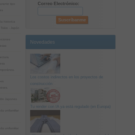
Correo Electrónico:
urante tipo
es
a historica
 Tokio - Japón
rciones
Novedades
esas
tectura
esa
mporánea.
Los costos indirectos en los proyectos de
nes
construcción
eses.
rdin Japones
Tu render con IA ya está regulado (en Europa)
da unifamiliar
da unifamiliar