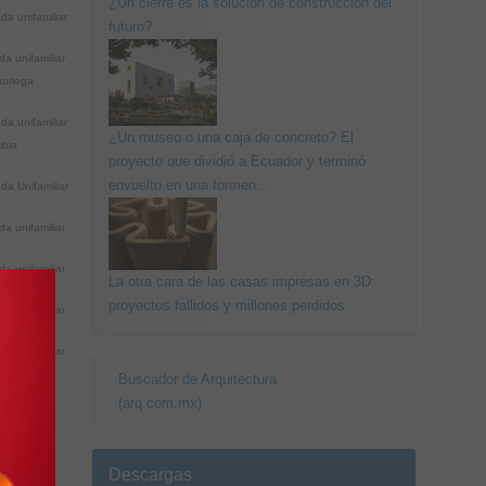
¿Un cierre es la solución de construcción del
da unifamiliar
futuro?
da unifamiliar
noriega
da unifamiliar
¿Un museo o una caja de concreto? El
bia
proyecto que dividió a Ecuador y terminó
envuelto en una tormen...
da Unifamiliar
da unifamiliar
da unifamiliar
La otra cara de las casas impresas en 3D:
proyectos fallidos y millones perdidos
da unifamiliar
da unifamiliar
Buscador de Arquitectura
(arq.com.mx)
Descargas