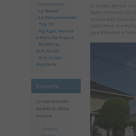
-
Instalaciones
Es posible apreciar có
-
Lo Nuevo
fuerte contraste con s
-
Lo Recomendado
La casa está dispuesta 
-
Top 10
unidad tiene una anchur
-
Agregar Noticia
para diferentes activid
o Nota De Prensa
-
Modificar
Artï¿½culo
-
Artï¿½culo
Aleatorio
Búsqueda
Lo más buscado
durante la última
semana:
-
Premio
Pritzker