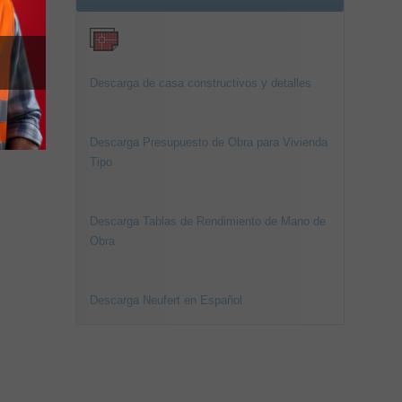
Descarga de casa constructivos y detalles
Descarga Presupuesto de Obra para Vivienda
Tipo
Descarga Tablas de Rendimiento de Mano de
Obra
Descarga Neufert en Español