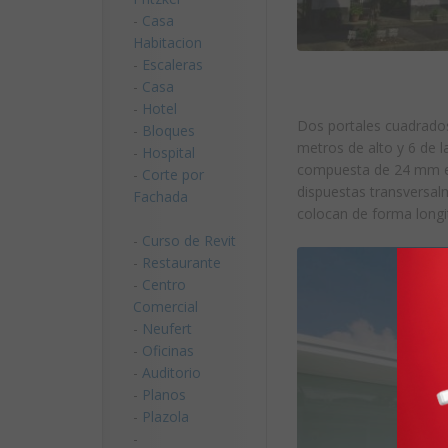
-
Casa
Habitacion
-
Escaleras
-
Casa
-
Hotel
Dos portales cuadrados
-
Bloques
metros de alto y 6 de 
-
Hospital
compuesta de 24 mm en
-
Corte por
dispuestas transversal
Fachada
colocan de forma longi
-
Curso de Revit
-
Restaurante
-
Centro
Comercial
-
Neufert
-
Oficinas
-
Auditorio
-
Planos
-
Plazola
-