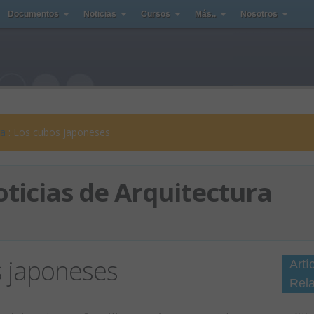
Documentos
Noticias
Cursos
Más..
Nosotros
ra
: Los cubos japoneses
ticias de Arquitectura
s japoneses
Artí
Rel