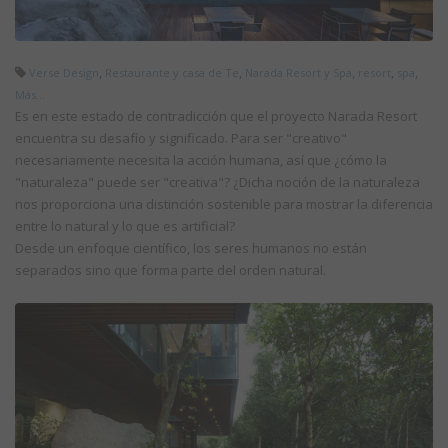
,
,
,
,
,
Verse Design
Restaurante y casa de Te
Narada Resort y Spa
resort
spa
Más...
Es en este estado de contradicción que el proyecto Narada Resort
encuentra su desafío y significado. Para ser "creativo"
necesariamente necesita la acción humana, así que ¿cómo la
"naturaleza" puede ser "creativa"? ¿Dicha noción de la naturaleza
nos proporciona una distinción sostenible para mostrar la diferencia
entre lo natural y lo que es artificial?
Desde un enfoque científico, los seres humanos no están
separados sino que forma parte del orden natural.