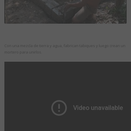
Con una mezcla de tierra y agua, fabrican tabiques y luego crean un
mortero para unirlos.