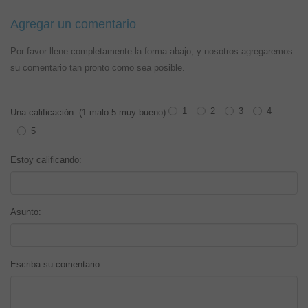
Agregar un comentario
Por favor llene completamente la forma abajo, y nosotros agregaremos
su comentario tan pronto como sea posible.
1
2
3
4
Una calificación: (1 malo 5 muy bueno)
5
Estoy calificando:
Asunto:
Escriba su comentario: