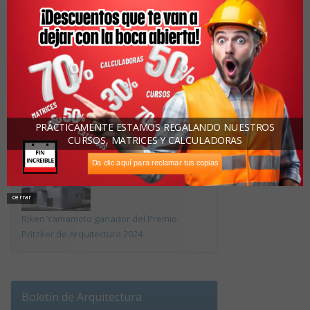
Colombia exporta casas de plástico
reciclado listas en cinco días
PRÁCTICAMENTE ESTAMOS REGALANDO NUESTROS
CURSOS, MATRICES Y CALCULADORAS
La casa sorpresa que se hizo viral
Da clic aquí para reclamar tus copias
cerrar
Riken Yamamoto ganador del Premio
Pritzker de Arquitectura 2024
Boletín de Arquitectura