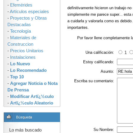
-
Efemérides
definitivamente hicieron un trabajo no
-
Artículos especiales
simplemente me parece super... esta 
-
Proyectos y Obras
a cuidarla y valorarla como es debid
Destacadas
importantes.
-
Tecnología
-
Materiales de
Por favor llene completamente l
Construccion
-
Precios Unitarios
Una calificación:
1
-
Instalaciones
Estoy calificando:
-
Lo Nuevo
-
Lo Recomendado
Asunto:
-
Top 10
Escriba su comentario:
-
Agregar Noticia o Nota
De Prensa
-
Modificar Artï¿½culo
-
Artï¿½culo Aleatorio
Su Nombre:
Lo más buscado