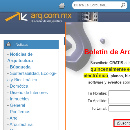
AGREGAR COMENTARIO
Boletín de Ar
-
Noticias de
Arquitectura
Suscribete
GRATIS
al 
-
Búsqueda
quincenalmente en
-
Sustentabilidad, Ecologí­
electrónico
,
planos, bl
a y Bioclimática
software
y
eventos
sob
-
Domótica
-
Diseño de Interiores
Tu Nombre:
-
Inmuebles
Tu Apellido:
-
General
Tu Email:
-
Por Temas
-
Arte
-
Arquitectura