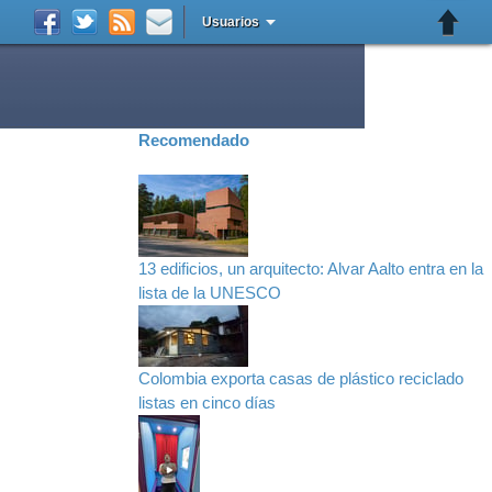
Usuarios
Recomendado
13 edificios, un arquitecto: Alvar Aalto entra en la
lista de la UNESCO
Colombia exporta casas de plástico reciclado
listas en cinco días