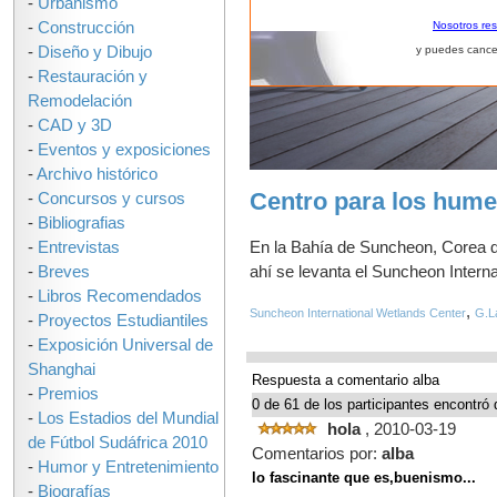
-
Urbanismo
-
Construcción
Nosotros re
-
Diseño y Dibujo
y puedes cance
-
Restauración y
Remodelación
-
CAD y 3D
-
Eventos y exposiciones
-
Archivo histórico
Centro para los hume
-
Concursos y cursos
-
Bibliografias
En la Bahía de Suncheon, Corea d
-
Entrevistas
ahí se levanta el Suncheon Intern
-
Breves
-
Libros Recomendados
,
Suncheon International Wetlands Center
G.L
-
Proyectos Estudiantiles
-
Exposición Universal de
Shanghai
Respuesta a comentario alba
-
Premios
0 de 61 de los participantes encontró 
-
Los Estadios del Mundial
hola
, 2010-03-19
de Fútbol Sudáfrica 2010
Comentarios por:
alba
-
Humor y Entretenimiento
lo fascinante que es,buenismo...
-
Biografías