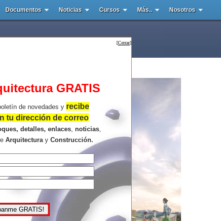
Documentos
Noticias
Cursos
Más..
Nosotros
[
Cerrar
]
quitectura GRATIS
recibe
boletín de novedades y
 tu dirección de correo
oques, detalles, enlaces
,
noticias
,
re
Arquitectura
y
Construcción.