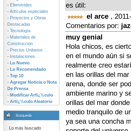
es útil:
-
Efemérides
-
Artículos especiales
el arce
, 2011
-
Proyectos y Obras
Comentarios por:
ja
Destacadas
-
Tecnología
muy genial
-
Materiales de
Construccion
Hola chicos, es cier
-
Precios Unitarios
en el mundo aún si se
-
Instalaciones
-
Lo Nuevo
realmente creo estar
-
Lo Recomendado
en las orillas del ma
-
Top 10
-
Agregar Noticia o Nota
arena, donde ser pod
De Prensa
ambiente marino y se 
-
Modificar Artï¿½culo
orillas del mar dond
-
Artï¿½culo Aleatorio
medio tranquilo de u
ya sea una concha ma
Lo más buscado
soporte del universo,