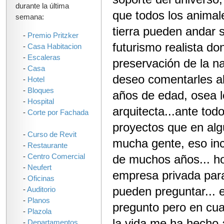
durante la última
que todos los animal
semana:
tierra pueden andar 
-
Premio Pritzker
futurismo realista do
-
Casa Habitacion
-
Escaleras
preservación de la na
-
Casa
deseo comentarles a
-
Hotel
-
Bloques
años de edad, osea l
-
Hospital
arquitecta...ante to
-
Corte por Fachada
proyectos que en al
-
Curso de Revit
mucha gente, eso incl
-
Restaurante
-
Centro Comercial
de muchos años... ho
-
Neufert
empresa privada para
-
Oficinas
pueden preguntar... 
-
Auditorio
-
Planos
pregunto pero en cual
-
Plazola
la vida me ha hecho a
-
Departamentos