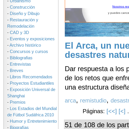
-
Urbanismo
-
Construcción
Nosotros re
-
Diseño y Dibujo
y puedes cance
-
Restauración y
Remodelación
-
CAD y 3D
-
Eventos y exposiciones
El Arca, un nu
-
Archivo histórico
-
Concursos y cursos
desastres natu
-
Bibliografias
-
Entrevistas
Dar respuesta a los 
-
Breves
de los retos que enf
-
Libros Recomendados
-
Proyectos Estudiantiles
una estructura diseñ
-
Exposición Universal de
Shanghai
,
,
arca
remistudio
desastr
-
Premios
-
Los Estadios del Mundial
Páginas:
[<<]
[<]
.
de Fútbol Sudáfrica 2010
-
Humor y Entretenimiento
51 de 108 de los part
-
Biografías