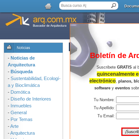
Docume
LISTA DE COMENTARIOS
Boletín de Ar
-
Noticias de
Arquitectura
Suscribete
GRATIS
al 
-
Búsqueda
quincenalmente en
-
Sustentabilidad, Ecologí­
electrónico
,
planos, bl
a y Bioclimática
software
y
eventos
sob
-
Domótica
-
Diseño de Interiores
Tu Nombre:
-
Inmuebles
Tu Apellido:
-
General
Tu Email:
-
Por Temas
-
Arte
-
Arquitectura