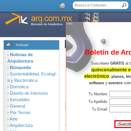
LISTA DE COMENTARIOS
Boletín de Ar
El arquitecto de las de
-
Noticias de
Santiago Calatrava
Arquitectura
Suscribete
GRATIS
al 
-
Búsqueda
quincenalmente en
Demandas millonarias, errores de dise
-
Sustentabilidad, Ecologí­
electrónico
historia poco conocida donde el presti
,
planos, bl
a y Bioclimática
software
y
eventos
sob
,
,
,
,
-
Domótica
Santiago Calatrava
Venecia
Italia
Puente
-
Diseño de Interiores
Tu Nombre:
-
Inmuebles
Tu Apellido:
67 de 56 de los participantes encontró 
-
General
Tu Email:
-
Por Temas
más detalles previo a de
-
Arte
Comentarios por:
Arq MBU
-
Arquitectura
la nota