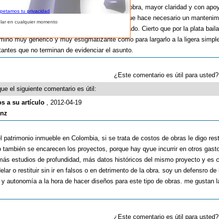
fica en el desprestigio de un profesional y su obra, mayor claridad y con apo
spetamos tu privacidad
en el puente citado hubo un error de cálculo que hace necesario un mantenim
lar en cualquier momento
erencia entre presupuesto y finalmente ejecutado. Cierto que por la plata bail
érmino muy genérico y muy estigmatizante como para largarlo a la ligera simp
tantes que no terminan de evidenciar el asunto.
¿Este comentario es útil para uste
ue el siguiente comentario es útil:
os a su artículo
, 2012-04-19
anz
l patrimonio inmueble en Colombia, si se trata de costos de obras le digo res
 también se encarecen los proyectos, porque hay qyue incurrir en otros gast
, más estudios de profundidad, más datos históricos del mismo proyecto y es c
elar o restituir sin ir en falsos o en detrimento de la obra. soy un defensro de 
o y autonomía a la hora de hacer diseños para este tipo de obras. me gustan l
¿Este comentario es útil para uste