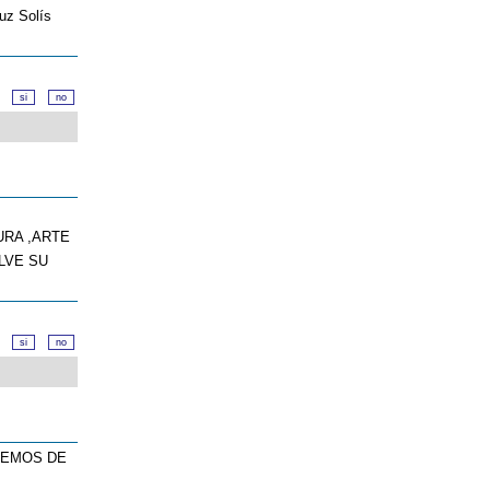
ruz Solís
d?
URA ,ARTE
LVE SU
d?
REMOS DE