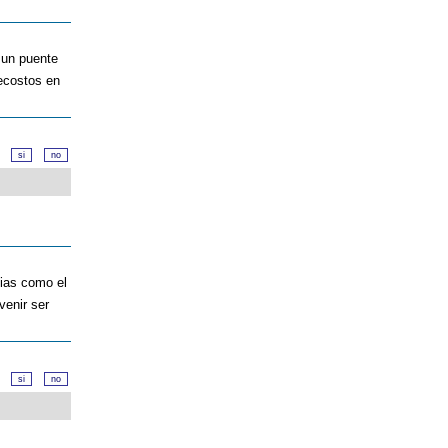
 un puente
ecostos en
d?
cias como el
venir ser
d?