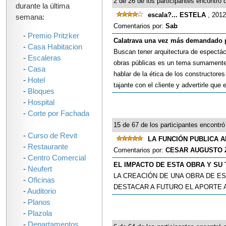
2 de 26 de los participantes encontró q
durante la última
escala?... ESTELA
, 2012
semana:
Comentarios por:
Sab
-
Premio Pritzker
Calatrava una vez más demandado p
-
Casa Habitacion
Buscan tener arquitectura de espectácu
-
Escaleras
obras públicas es un tema sumamente d
-
Casa
hablar de la ética de los constructore
-
Hotel
tajante con el cliente y advertirle que
-
Bloques
-
Hospital
-
Corte por Fachada
15 de 67 de los participantes encontró 
-
Curso de Revit
LA FUNCIÓN PUBLICA 
-
Restaurante
Comentarios por:
CESAR AUGUSTO 
-
Centro Comercial
EL IMPACTO DE ESTA OBRA Y SU
-
Neufert
LA CREACIÓN DE UNA OBRA DE E
-
Oficinas
DESTACAR A FUTURO EL APORTE 
-
Auditorio
-
Planos
-
Plazola
-
Departamentos