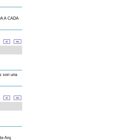
A A CADA
d?
os son una
d?
te Arq.