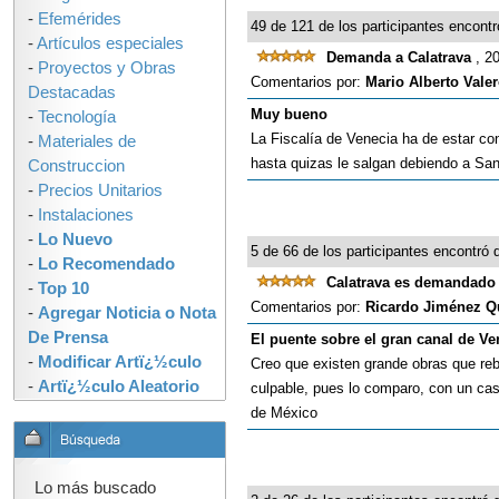
-
Efemérides
49 de 121 de los participantes encontró
-
Artículos especiales
Demanda a Calatrava
, 2
-
Proyectos y Obras
Comentarios por:
Mario Alberto Vale
Destacadas
Muy bueno
-
Tecnología
La Fiscalía de Venecia ha de estar c
-
Materiales de
hasta quizas le salgan debiendo a San
Construccion
-
Precios Unitarios
-
Instalaciones
-
Lo Nuevo
5 de 66 de los participantes encontró q
-
Lo Recomendado
Calatrava es demandad
-
Top 10
Comentarios por:
Ricardo Jiménez Q
-
Agregar Noticia o Nota
De Prensa
El puente sobre el gran canal de Ve
-
Modificar Artï¿½culo
Creo que existen grande obras que re
-
Artï¿½culo Aleatorio
culpable, pues lo comparo, con un caso
de México
Lo más buscado