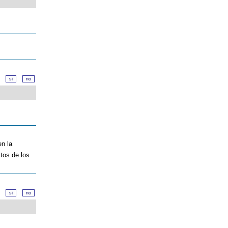
d?
en la
stos de los
d?