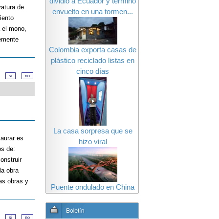
dividió a Ecuador y terminó
yatura de
envuelto en una tormen...
iento
a el mono,
lemente
Colombia exporta casas de
plástico reciclado listas en
cinco días
d?
La casa sorpresa que se
taurar es
hizo viral
os de:
onstruir
la obra
as obras y
Puente ondulado en China
d?