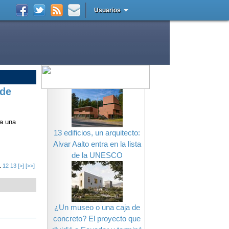
Usuarios
 de
la una
13 edificios, un arquitecto:
Alvar Aalto entra en la lista
de la UNESCO
1
12
13
[>]
[>>]
¿Un museo o una caja de
concreto? El proyecto que