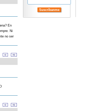
 pena? En
empre. Ni
nte no ser
d?
O
d?