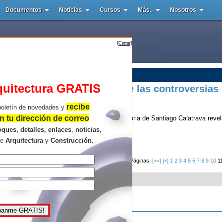
Documentos
Noticias
Cursos
Más..
Nosotros
[
Cerrar
]
quitectura GRATIS
mandas: la historia detrás de las controversias
recibe
boletín de novedades y
 tu dirección de correo
ño y obras icónicas bajo sospecha: la trayectoria de Santiago Calatrava reve
gio internacional convive con polémicas qu...
oques, detalles, enlaces
,
noticias
,
re
Arquitectura
y
Construcción.
Leer más...
Páginas:
[<<]
[<]
1
2
3
4
5
6
7
8
9
10
1
que el siguiente comentario es útil:
scalificación
, 2012-04-10