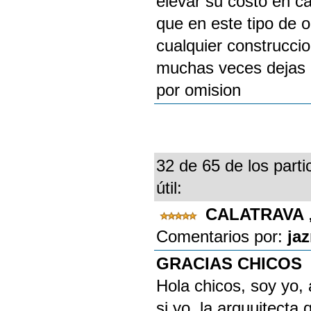
elevar su costo en c
que en este tipo de 
cualquier construcci
muchas veces dejas d
por omision
32 de 65 de los parti
útil:
CALATRAVA
Comentarios por:
ja
GRACIAS CHICOS
Hola chicos, soy yo,
si yo, la arquuitecta