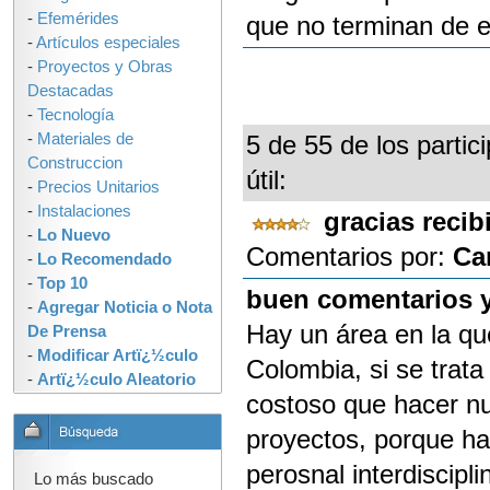
-
Efemérides
que no terminan de e
-
Artículos especiales
-
Proyectos y Obras
Destacadas
-
Tecnología
-
Materiales de
5 de 55 de los partic
Construccion
útil:
-
Precios Unitarios
-
Instalaciones
gracias recib
-
Lo Nuevo
Comentarios por:
Ca
-
Lo Recomendado
-
Top 10
buen comentarios y
-
Agregar Noticia o Nota
Hay un área en la qu
De Prensa
-
Modificar Artï¿½culo
Colombia, si se trata
-
Artï¿½culo Aleatorio
costoso que hacer nu
proyectos, porque hay
perosnal interdiscipl
Lo más buscado