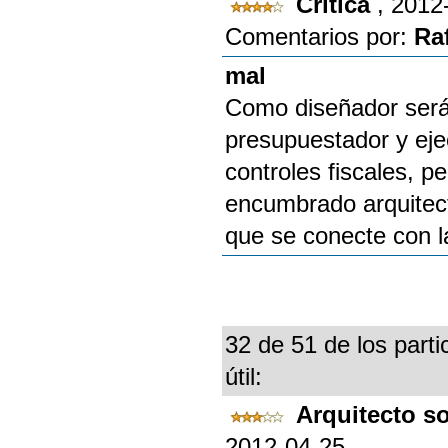
Crítica
, 2012
Comentarios por:
Ra
mal
Como diseñador será
presupuestador y ejec
controles fiscales, p
encumbrado arquitecto
que se conecte con la
32 de 51 de los parti
útil:
Arquitecto s
2012-04-25