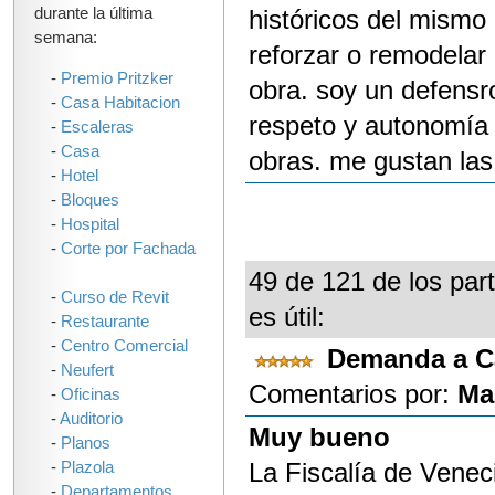
durante la última
históricos del mismo 
semana:
reforzar o remodelar o
-
Premio Pritzker
obra. soy un defensro
-
Casa Habitacion
respeto y autonomía 
-
Escaleras
-
Casa
obras. me gustan las
-
Hotel
-
Bloques
-
Hospital
-
Corte por Fachada
49 de 121 de los part
-
Curso de Revit
es útil:
-
Restaurante
-
Centro Comercial
Demanda a C
-
Neufert
Comentarios por:
Ma
-
Oficinas
-
Auditorio
Muy bueno
-
Planos
La Fiscalía de Venec
-
Plazola
-
Departamentos