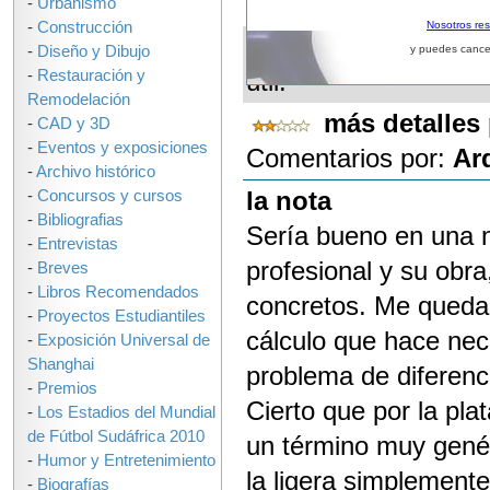
-
Urbanismo
-
Construcción
Nosotros re
67 de 56 de los parti
-
Diseño y Dibujo
y puedes cance
-
Restauración y
útil:
Remodelación
más detalles 
-
CAD y 3D
-
Eventos y exposiciones
Comentarios por:
Ar
-
Archivo histórico
la nota
-
Concursos y cursos
-
Bibliografias
Sería bueno en una no
-
Entrevistas
profesional y su obr
-
Breves
-
Libros Recomendados
concretos. Me queda 
-
Proyectos Estudiantiles
cálculo que hace nec
-
Exposición Universal de
Shanghai
problema de diferenc
-
Premios
Cierto que por la pla
-
Los Estadios del Mundial
de Fútbol Sudáfrica 2010
un término muy genér
-
Humor y Entretenimiento
la ligera simplement
-
Biografías