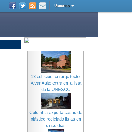
Usuarios
13 edificios, un arquitecto:
Alvar Aalto entra en la lista
de la UNESCO
Colombia exporta casas de
plástico reciclado listas en
cinco días