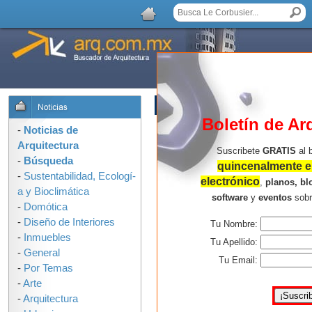
LISTA DE COMENTARIOS
Boletín de Ar
-
Noticias de
Arquitectura
Suscribete
GRATIS
al 
-
Búsqueda
quincenalmente en
-
Sustentabilidad, Ecologí­
electrónico
,
planos, bl
a y Bioclimática
software
y
eventos
sob
-
Domótica
-
Diseño de Interiores
Tu Nombre:
-
Inmuebles
Tu Apellido:
-
General
Tu Email:
-
Por Temas
-
Arte
-
Arquitectura