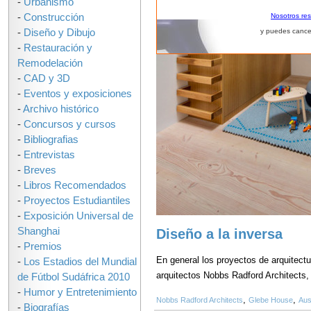
-
Urbanismo
-
Construcción
Nosotros re
-
Diseño y Dibujo
y puedes cance
-
Restauración y
Remodelación
-
CAD y 3D
-
Eventos y exposiciones
-
Archivo histórico
-
Concursos y cursos
-
Bibliografias
-
Entrevistas
-
Breves
-
Libros Recomendados
-
Proyectos Estudiantiles
-
Exposición Universal de
Shanghai
Diseño a la inversa
-
Premios
En general los proyectos de arquitectu
-
Los Estadios del Mundial
arquitectos Nobbs Radford Architects, 
de Fútbol Sudáfrica 2010
-
Humor y Entretenimiento
,
,
Nobbs Radford Architects
Glebe House
Aus
-
Biografías