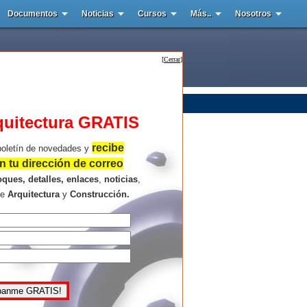
Documentos
Noticias
Cursos
Más..
Nosotros
[
Cerrar
]
quitectura GRATIS
recibe
boletín de novedades y
 tu dirección de correo
oques, detalles, enlaces
,
noticias
,
re
Arquitectura
y
Construcción.