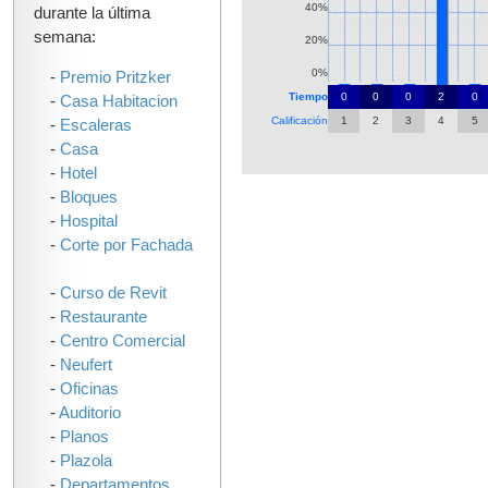
40%
durante la última
semana:
20%
0%
-
Premio Pritzker
Tiempo
0
0
0
2
0
-
Casa Habitacion
Calificación
1
2
3
4
5
-
Escaleras
-
Casa
-
Hotel
-
Bloques
-
Hospital
-
Corte por Fachada
-
Curso de Revit
-
Restaurante
-
Centro Comercial
-
Neufert
-
Oficinas
-
Auditorio
-
Planos
-
Plazola
-
Departamentos