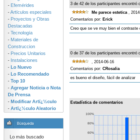
3 de 42 de los participantes encontró q
-
Efemérides
-
Artículos especiales
Me parece estetica
, 2014
-
Proyectos y Obras
Comentarios por:
Erick
Destacadas
Creo que se ve muy bien el contraste 
-
Tecnología
-
Materiales de
Construccion
0 de 37 de los participantes encontró q
-
Precios Unitarios
-
Instalaciones
, 2014-06-16
-
Lo Nuevo
Comentarios por:
CRosalia
-
Lo Recomendado
es bueno el diseño, fácil de analizar
-
Top 10
-
Agregar Noticia o Nota
De Prensa
-
Modificar Artï¿½culo
Estadística de comentarios
-
Artï¿½culo Aleatorio
100%
80%
60%
Lo más buscado