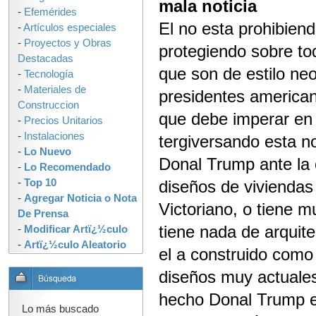
mala noticia
-
Efemérides
El no esta prohibiend
-
Artículos especiales
-
Proyectos y Obras
protegiendo sobre tod
Destacadas
que son de estilo neo
-
Tecnología
-
Materiales de
presidentes americano
Construccion
que debe imperar en
-
Precios Unitarios
-
Instalaciones
tergiversando esta no
-
Lo Nuevo
Donal Trump ante la 
-
Lo Recomendado
-
Top 10
diseños de viviendas
-
Agregar Noticia o Nota
Victoriano, o tiene m
De Prensa
tiene nada de arquit
-
Modificar Artï¿½culo
-
Artï¿½culo Aleatorio
el a construido como 
diseños muy actuales
hecho Donal Trump es
Lo más buscado