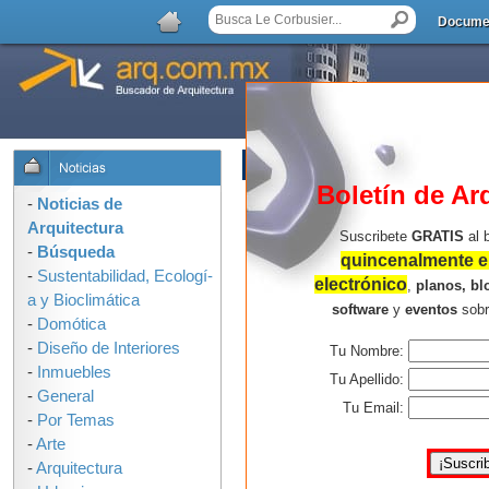
Docume
LISTA DE COMENTARIOS
Boletín de Ar
-
Noticias de
Arquitectura
Suscribete
GRATIS
al 
-
Búsqueda
quincenalmente en
-
Sustentabilidad, Ecologí­
electrónico
,
planos, bl
a y Bioclimática
software
y
eventos
sob
-
Domótica
-
Diseño de Interiores
Tu Nombre:
-
Inmuebles
Tu Apellido:
-
General
Tu Email:
-
Por Temas
-
Arte
-
Arquitectura