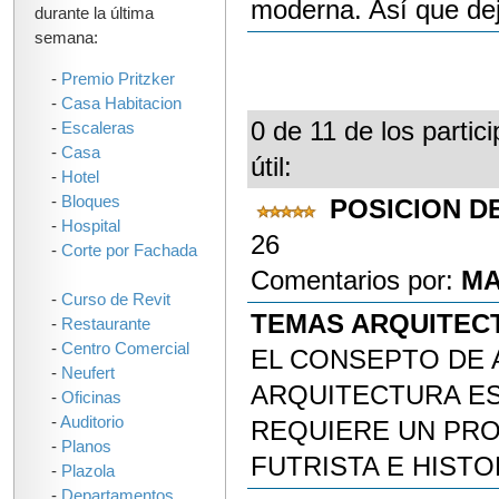
moderna. Así que dej
durante la última
semana:
-
Premio Pritzker
-
Casa Habitacion
0 de 11 de los partic
-
Escaleras
-
Casa
útil:
-
Hotel
-
Bloques
POSICION D
-
Hospital
26
-
Corte por Fachada
Comentarios por:
MA
-
Curso de Revit
TEMAS ARQUITEC
-
Restaurante
-
Centro Comercial
EL CONSEPTO DE 
-
Neufert
ARQUITECTURA ES
-
Oficinas
-
Auditorio
REQUIERE UN PRO
-
Planos
FUTRISTA E HIST
-
Plazola
-
Departamentos