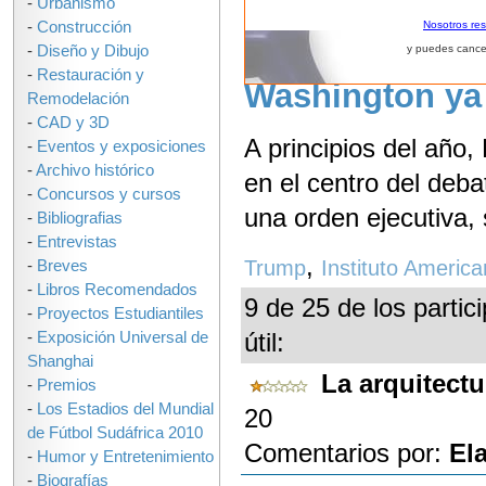
-
Urbanismo
-
Construcción
Nosotros re
-
Diseño y Dibujo
[ACTUALIZACIÓ
y puedes cance
-
Restauración y
Washington ya
Remodelación
-
CAD y 3D
A principios del año,
-
Eventos y exposiciones
-
Archivo histórico
en el centro del deb
-
Concursos y cursos
una orden ejecutiva, 
-
Bibliografias
-
Entrevistas
,
Trump
Instituto America
-
Breves
-
Libros Recomendados
9 de 25 de los partic
-
Proyectos Estudiantiles
útil:
-
Exposición Universal de
Shanghai
La arquitectu
-
Premios
-
Los Estadios del Mundial
20
de Fútbol Sudáfrica 2010
Comentarios por:
El
-
Humor y Entretenimiento
-
Biografías