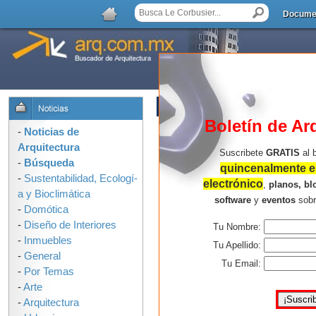
Docume
LISTA DE COMENTARIOS
Boletín de Ar
-
Noticias de
Arquitectura
Suscribete
GRATIS
al 
-
Búsqueda
quincenalmente en
-
Sustentabilidad, Ecologí­
electrónico
,
planos, bl
a y Bioclimática
software
y
eventos
sob
-
Domótica
-
Diseño de Interiores
Tu Nombre:
-
Inmuebles
Tu Apellido:
-
General
Tu Email:
-
Por Temas
-
Arte
-
Arquitectura