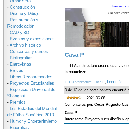
-
Urbanismo
-
Construcción
Nosotros re
-
Diseño y Dibujo
y puedes cance
-
Restauración y
Remodelación
-
CAD y 3D
-
Eventos y exposiciones
-
Archivo histórico
-
Concursos y cursos
Casa P
-
Bibliografias
-
Entrevistas
T H I A architecture diseñó esta vivie
-
Breves
la naturaleza.
-
Libros Recomendados
,
,
Leer más...
T H I A architecture
Casa P.
-
Proyectos Estudiantiles
-
Exposición Universal de
0 de 12 de los participantes encontró q
Shanghai
, 2021-06-08
-
Premios
Comentarios por:
Cesar Augusto Cast
-
Los Estadios del Mundial
Casa P
de Fútbol Sudáfrica 2010
Interesante Proyecto buen diseño y a
-
Humor y Entretenimiento
-
Biografías