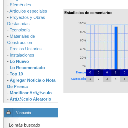
-
Efemérides
-
Artículos especiales
Estadística de comentarios
-
Proyectos y Obras
Destacadas
100%
-
Tecnología
80%
-
Materiales de
60%
Construccion
-
Precios Unitarios
40%
-
Instalaciones
20%
-
Lo Nuevo
0%
-
Lo Recomendado
Tiempo
0
0
0
1
0
-
Top 10
Calificación
1
2
3
4
5
-
Agregar Noticia o Nota
De Prensa
-
Modificar Artï¿½culo
-
Artï¿½culo Aleatorio
Lo más buscado