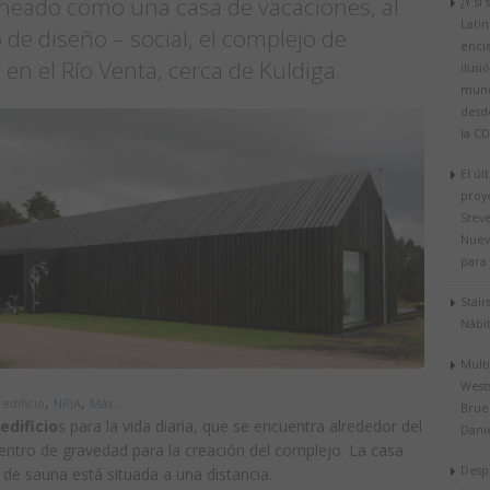
aneado como una casa de vacaciones, al
¿Y si 
Lati
o de diseño – social, el complejo de
enci
r en el Río Venta, cerca de Kuldiga.
ilusi
mund
desde
la C
El úl
proy
Steve
Nuev
para
Stair
Nábi
Mult
West
,
,
,
edificio
NRJA
Más...
Brue
edificio
s para la vida diaria, que se encuentra alrededor del
Danie
entro de gravedad para la creación del complejo. La casa
Desp
de sauna está situada a una distancia.