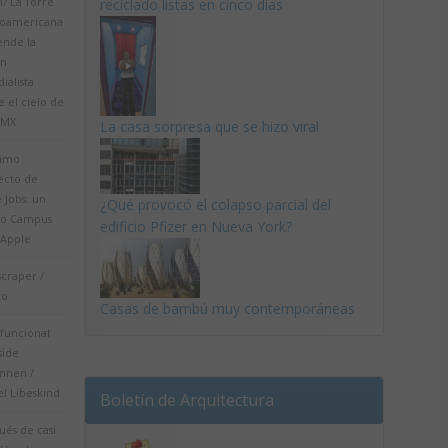
sí? La Torre
reciclado listas en cinco días
noamericana
ende la
ón
ialista
 el cielo de
DMX
La casa sorpresa que se hizo viral
timo
ecto de
 Jobs: un
¿Qué provocó el colapso parcial del
o Campus
edificio Pfizer en Nueva York?
 Apple
scraper /
to
Casas de bambú muy contemporáneas
ifuncional
side
nnen /
l Libeskind
Boletín de Arquitectura
ués de casi