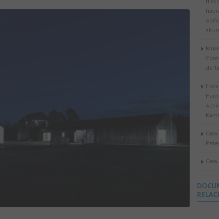
tres
habr
edifi
altur
Muse
Con
de Ta
Hote
Harne
Achi
Kam
Casa-
Pete
Casa
DOCU
RELAC