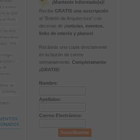
 décadas
¡Mantente Informado(a)!
á 2 nuevos
Recibe
GRATIS una suscripción
cios de gran
al "Boletín de Arquitectura" con
a en París
decenas de
¡noticias, eventos,
o de Arte
links de interés y planos!
temporáneo
ipei / OTA
Recibirás una copia directamente
en tu buzón de correo
l Hofgut
rleiten /
semanalmente.
Completamente
m M.
¡GRATIS!
merer
Nombre:
Taller de
r Zumthor
Apellidos:
 EMMS
Correo Electrónico:
MENTOS
IONADOS