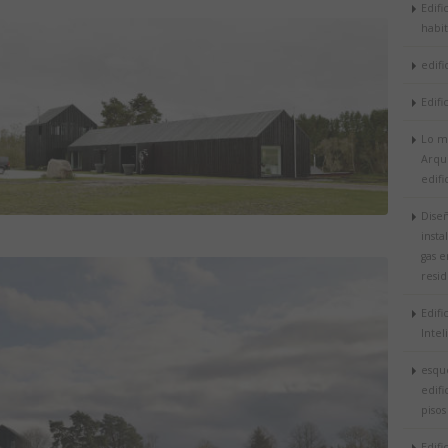
Edifi
habit
edifi
Edifi
Lo m
Arqui
edifi
Dise
insta
gas e
resid
Edifi
Intel
esqu
edifi
pisos
Edifi