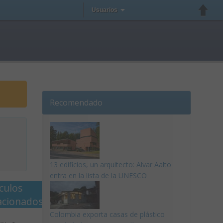
Usuarios
Recomendado
13 edificios, un arquitecto: Alvar Aalto
entra en la lista de la UNESCO
ículos
acionados
Colombia exporta casas de plástico