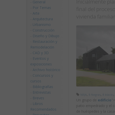
Inicialmente pl
-
General
-
Por Temas
final del proces
-
Arte
vivienda familia
-
Arquitectura
-
Urbanismo
-
Construcción
-
Diseño y Dibujo
-
Restauración y
Remodelación
-
CAD y 3D
-
Eventos y
exposiciones
-
Archivo histórico
-
Concursos y
cursos
-
Bibliografias
-
Entrevistas
,
,
NRJA
8 Negras
8 blacks
-
Breves
Un grupo de
edificio
">
-
Libros
patio empedrado y el c
Recomendados
de huéspedes y la casa 
-
Proyectos