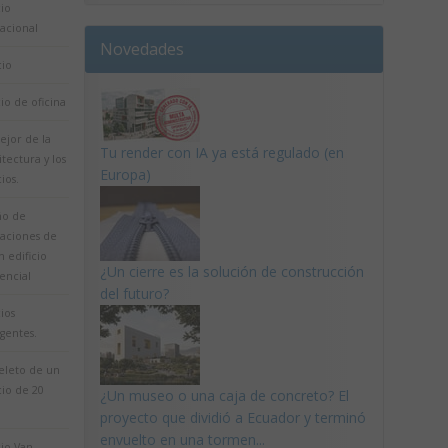
cio
acional
Novedades
cio
cio de oficina
ejor de la
Tu render con IA ya está regulado (en
tectura y los
Europa)
cios.
ño de
laciones de
n edificio
¿Un cierre es la solución de construcción
encial
del futuro?
cios
igentes.
eleto de un
cio de 20
¿Un museo o una caja de concreto? El
proyecto que dividió a Ecuador y terminó
envuelto en una tormen...
cio Van