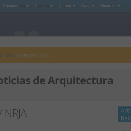
Documentos
Noticias
Cursos
Más..
Nosotros
ra
:
2011
: 8 Negras / NRJA
ticias de Arquitectura
/ NRJA
Art
Rel