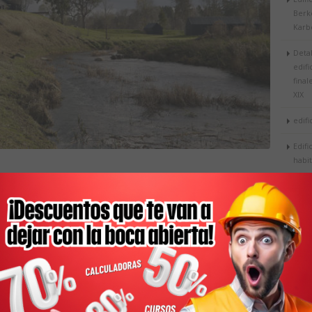
Berk
Karb
Detal
edifi
final
XIX
edifi
Edifi
habit
edifi
e los edificios de socorro y de servicios; además hay un
Edifi
ibol.
NRJA
">
NRJA
, es un enfoque moderno para el complejo de
Lo m
zeme se adopta del arquetipo de la sección transversal
Arqui
ara todos los edificios.
edifi
Dise
insta