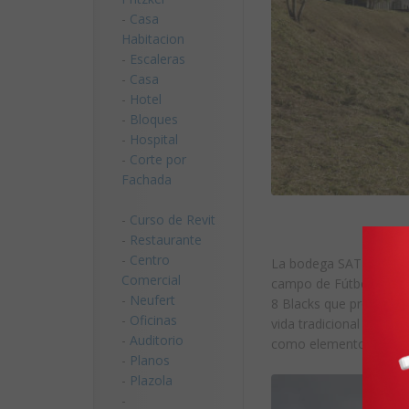
-
Casa
Habitacion
-
Escaleras
-
Casa
-
Hotel
-
Bloques
-
Hospital
-
Corte por
Fachada
-
Curso de Revit
-
Restaurante
-
Centro
La bodega SAT dentro d
Comercial
campo de Fútbol y Vole
-
Neufert
8 Blacks que proyectó
-
Oficinas
vida tradicional en Kur
-
Auditorio
como elemento común p
-
Planos
-
Plazola
-