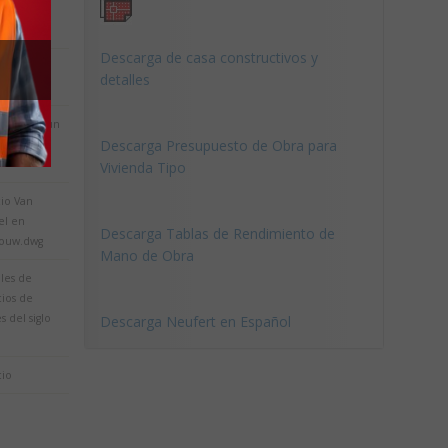
n edificio
encial
Descarga de casa constructivos y
cios
detalles
igentes.
eleto de un
Descarga Presupuesto de Obra para
cio de 20
Vivienda Tipo
cio Van
el en
Descarga Tablas de Rendimiento de
ouw.dwg
Mano de Obra
les de
cios de
es del siglo
Descarga Neufert en Español
cio