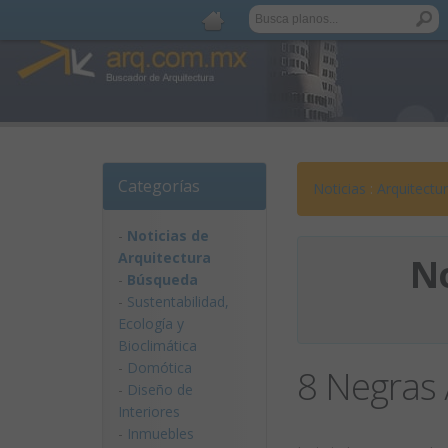
Categorías
Noticias
:
Arquitectu
-
Noticias de
Arquitectura
No
-
Búsqueda
-
Sustentabilidad,
Ecologí­a y
Bioclimática
-
Domótica
8 Negras 
-
Diseño de
Interiores
-
Inmuebles