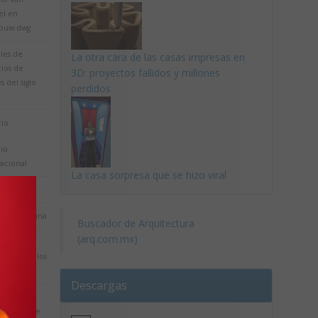
el en
ouw.dwg
les de
La otra cara de las casas impresas en
cios de
3D: proyectos fallidos y millones
es del siglo
perdidos
cio
cio
acional
La casa sorpresa que se hizo viral
cio
cio de oficina
Buscador de Arquitectura
(arq.com.mx)
ejor de la
tectura y los
cios.
Descargas
ño de
laciones de