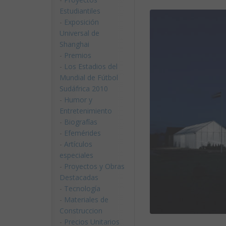
Estudiantiles
-
Exposición
Universal de
Shanghai
-
Premios
-
Los Estadios del
Mundial de Fútbol
Sudáfrica 2010
-
Humor y
Entretenimiento
-
Biografías
-
Efemérides
-
Artículos
especiales
-
Proyectos y Obras
Destacadas
-
Tecnología
-
Materiales de
Construccion
-
Precios Unitarios