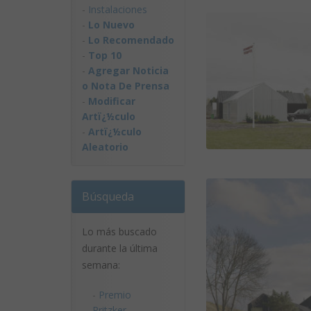
-
Instalaciones
-
Lo Nuevo
-
Lo Recomendado
-
Top 10
-
Agregar Noticia
o Nota De Prensa
-
Modificar
Artï¿½culo
-
Artï¿½culo
Aleatorio
Búsqueda
Lo más buscado
durante la última
semana:
-
Premio
Pritzker