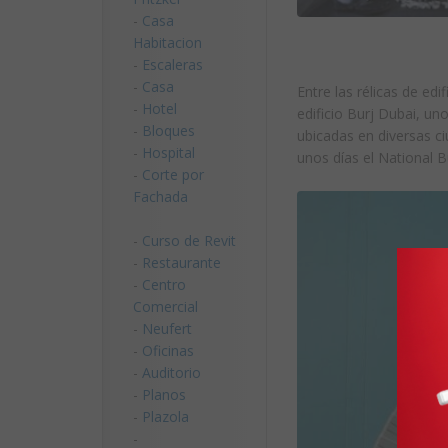
-
Casa
Habitacion
-
Escaleras
-
Casa
Entre las rélicas de edi
-
Hotel
edificio Burj Dubai, u
-
Bloques
ubicadas en diversas c
-
Hospital
unos días el National
-
Corte por
Fachada
-
Curso de Revit
-
Restaurante
-
Centro
Comercial
-
Neufert
-
Oficinas
-
Auditorio
-
Planos
-
Plazola
-