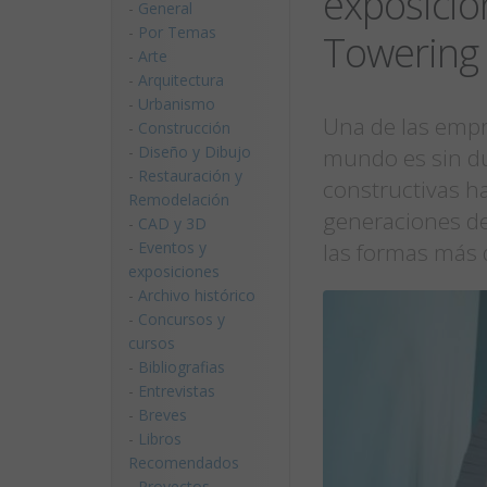
exposició
-
General
-
Por Temas
Towering
-
Arte
-
Arquitectura
-
Urbanismo
Una de las empr
-
Construcción
-
Diseño y Dibujo
mundo es sin du
-
Restauración y
constructivas h
Remodelación
generaciones de
-
CAD y 3D
-
Eventos y
las formas más 
exposiciones
-
Archivo histórico
-
Concursos y
cursos
-
Bibliografias
-
Entrevistas
-
Breves
-
Libros
Recomendados
-
Proyectos