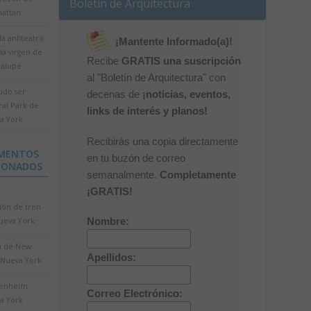
Boletín de Arquitectura
attan
la anfiteatro
¡Mantente Informado(a)!
la virgen de
Recibe
GRATIS una suscripción
alupe
al "Boletín de Arquitectura" con
udo ser
decenas de
¡noticias, eventos,
ral Park de
links de interés y planos!
a York
Recibirás una copia directamente
MENTOS
en tu buzón de correo
IONADOS
semanalmente.
Completamente
¡GRATIS!
ión de tren
ueva York.
Nombre:
 de New
Apellidos:
 Nueva York
enheim
Correo Electrónico:
a York