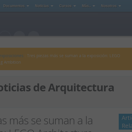
Documentos
Noticias
Cursos
Más..
Nosotros
exposiciones
: Tres piezas más se suman a la exposición: LEGO
ng Ambition
ticias de Arquitectura
as más se suman a la
Art
Rel