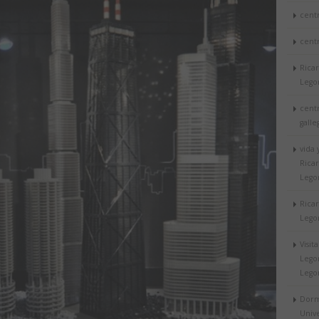
cent
cent
Rica
Lego
cent
galle
vida 
Rica
Lego
Rica
Lego
Visit
Lego
Lego
Dorm
Univ