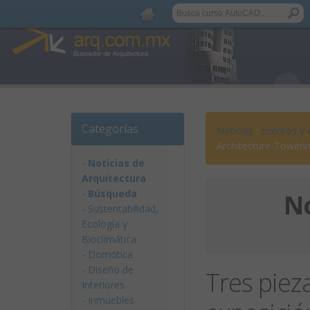
Categorías
Noticias
:
Eventos y 
Architecture-Toweri
-
Noticias de
Arquitectura
-
Búsqueda
No
-
Sustentabilidad,
Ecologí­a y
Bioclimática
-
Domótica
-
Diseño de
Tres piez
Interiores
-
Inmuebles