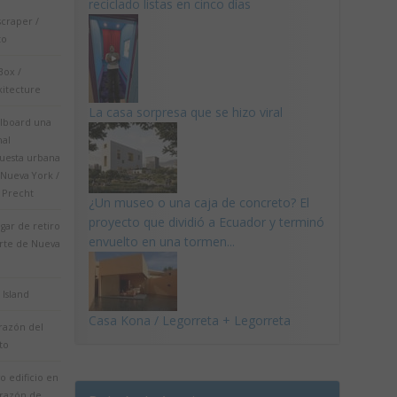
reciclado listas en cinco días
scraper /
to
Box /
kitecture
La casa sorpresa que se hizo viral
llboard una
nal
uesta urbana
 Nueva York /
 Precht
¿Un museo o una caja de concreto? El
proyecto que dividió a Ecuador y terminó
gar de retiro
envuelto en una tormen...
orte de Nueva
e Island
Casa Kona / Legorreta + Legorreta
razón del
ito
o edificio en
orazón de