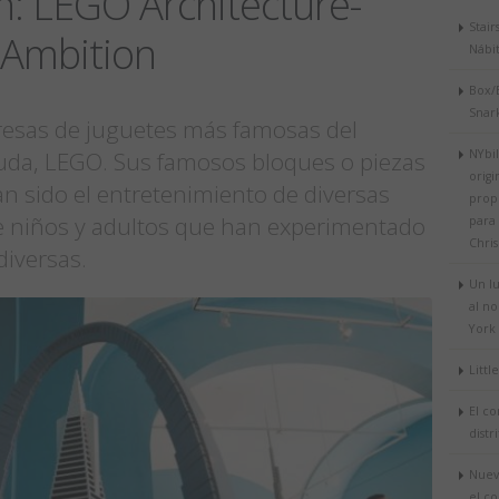
n: LEGO Architecture-
Stair
 Ambition
Nábi
Box/
Snar
esas de juguetes más famosas del
da, LEGO. Sus famosos bloques o piezas
NYbi
origi
an sido el entretenimiento de diversas
prop
 niños y adultos que han experimentado
para
Chris
diversas.
Un lu
al n
York
Littl
El co
distr
Nuev
el c