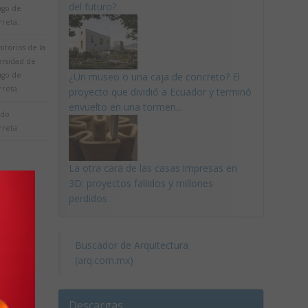
del futuro?
ago de
rreta.
itorios de la
ersidad de
ago de
¿Un museo o una caja de concreto? El
rreta.
proyecto que dividió a Ecuador y terminó
envuelto en una tormen...
rdo
rreta
La otra cara de las casas impresas en
3D: proyectos fallidos y millones
perdidos
Buscador de Arquitectura
(arq.com.mx)
Descargas