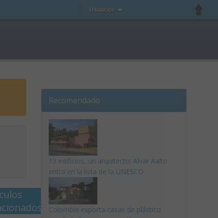
Usuarios
Recomendado
13 edificios, un arquitecto: Alvar Aalto
entra en la lista de la UNESCO
ículos
acionados
Colombia exporta casas de plástico