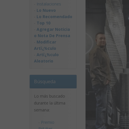
-
Instalaciones
-
Lo Nuevo
-
Lo Recomendado
-
Top 10
-
Agregar Noticia
o Nota De Prensa
-
Modificar
Artï¿½culo
-
Artï¿½culo
Aleatorio
Búsqueda
Lo más buscado
durante la última
semana:
-
Premio
Pritzker