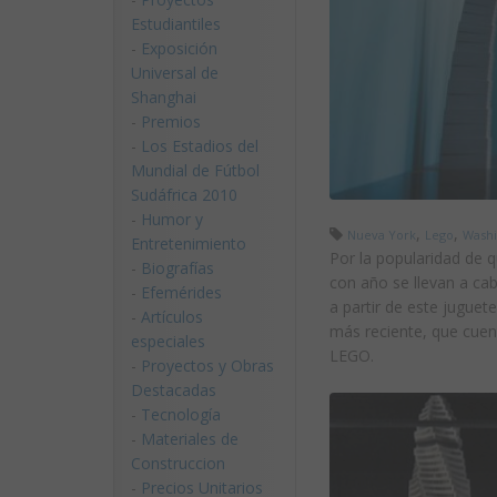
Estudiantiles
-
Exposición
Universal de
Shanghai
-
Premios
-
Los Estadios del
Mundial de Fútbol
Sudáfrica 2010
-
Humor y
,
,
Nueva York
Lego
Washi
Entretenimiento
Por la popularidad de 
-
Biografías
con año se llevan a ca
-
Efemérides
a partir de este juguet
-
Artículos
más reciente, que cuen
especiales
LEGO.
-
Proyectos y Obras
Destacadas
-
Tecnología
-
Materiales de
Construccion
-
Precios Unitarios