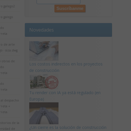
ro galego2
ro galego
rdo
Novedades
rreta
ro de arte
go - siza.dwg
y obras de
Los costos indirectos en los proyectos
rdo
de construcción
rreta
rdo
rreta
Tu render con IA ya está regulado (en
Europa)
a al despacho
rreta +
rreta.
itorios de la
¿Un cierre es la solución de construcción
ersidad de