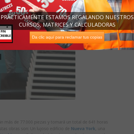
PRÁCTICAMENTE ESTAMOS REGALANDO NUESTROS
CURSOS, MATRICES Y CALCULADORAS
Da clic aquí para reclamar tus copias
n más de 77.000 piezas y tomará un total de 641 horas
stas obras son: Un lujoso edificio de
Nueva York
, una