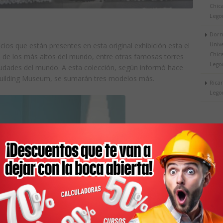
Chic
Lego
Dorm
Univ
ficios que están presentes en esta original exhibición esta el
Chic
no de los más altos del mundo, entre otras famosas torres
Lego
iudades del mundo. A esta colección, según informó hace
 Building Museum, se sumarán tres modelos más.
Rica
Lego