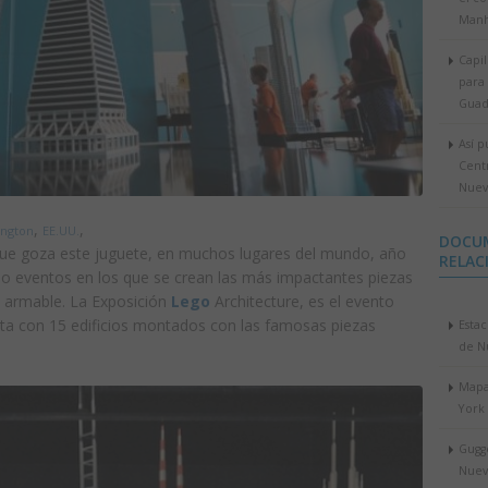
Manh
Capil
para 
Guad
Así p
Cent
Nuev
,
,
ngton
EE.UU.
DOCU
que goza este juguete, en muchos lugares del mundo, año
RELAC
bo eventos en los que se crean las más impactantes piezas
e armable. La Exposición
Lego
Architecture, es el evento
ta con 15 edificios montados con las famosas piezas
Estac
de N
Mapa
York
Gugg
Nuev