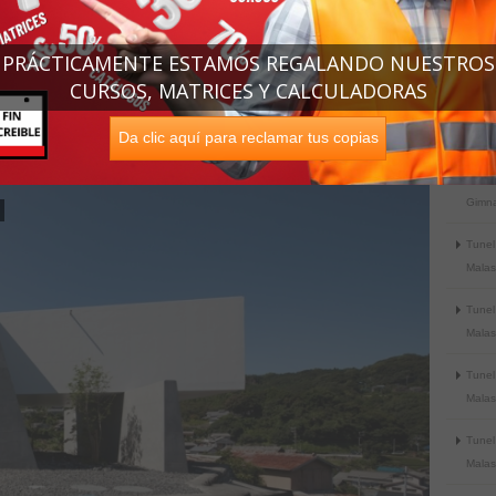
Casa 
arqui
24].
PRÁCTICAMENTE ESTAMOS REGALANDO NUESTROS
CURSOS, MATRICES Y CALCULADORAS
Casa 
arqui
Da clic aquí para reclamar tus copias
26].
Famil
Gimna
Tunel
Malasi
Tunel
Malasi
Tunel
Malasi
Tunel
Malasi