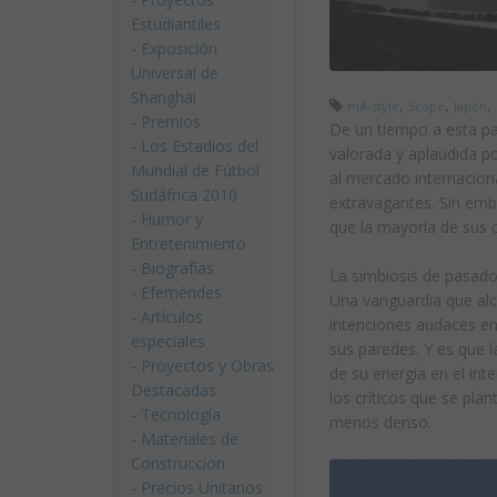
Estudiantiles
-
Exposición
Universal de
Shanghai
,
,
,
mA-style
Scope
Japón
-
Premios
De un tiempo a esta pa
-
Los Estadios del
valorada y aplaudida po
Mundial de Fútbol
al mercado internacion
Sudáfrica 2010
extravagantes. Sin emb
-
Humor y
que la mayoría de sus 
Entretenimiento
-
Biografías
La simbiosis de pasado
-
Efemérides
Una vanguardia que alc
-
Artículos
intenciones audaces en
especiales
sus paredes. Y es que l
-
Proyectos y Obras
de su energía en el int
Destacadas
los críticos que se pla
-
Tecnología
menos denso.
-
Materiales de
Construccion
-
Precios Unitarios