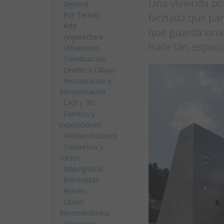
Una vivienda po
-
General
-
Por Temas
fachada que par
-
Arte
que guarda una 
-
Arquitectura
hace tan especia
-
Urbanismo
-
Construcción
-
Diseño y Dibujo
-
Restauración y
Remodelación
-
CAD y 3D
-
Eventos y
exposiciones
-
Archivo histórico
-
Concursos y
cursos
-
Bibliografias
-
Entrevistas
-
Breves
-
Libros
Recomendados
-
Proyectos