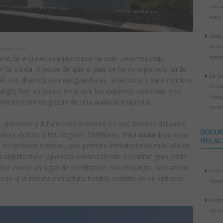
con l
estar 
Casa 
,
,
Noriy
casa
asia
rte, la arquitectura japonesa ha sido cada vez más
Archit
r la crítica. A pesar de que el país se ha incorporado tarde
La C
al, sus diseños son vanguardistas, eclécticos y para muchos
Penta
argo, hay un punto en el que los expertos coinciden y es
Kazuy
construcciones gozan de una audacia exquisita.
Archi
, presente y futuro está presente en sus diseños actuales.
DOCU
anza incluso a los hogares familiares. Esta
casa
lleva esas
RELAC
 su fachada exterior, que permite introducirnos más allá de
a arquitectura japonesa urbana tiende a centrar gran parte
erior como un lugar de meditación. Sin embargo, son varios
Casa 
ntean si la misma estructura tendría sentido en un entorno
Asco
Arqui
japon