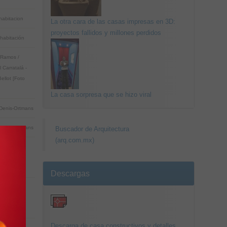
habitacion
La otra cara de las casas impresas en 3D:
proyectos fallidos y millones perdidos
habitación
Ramos /
 Carratalá -
ellot [Foto
La casa sorpresa que se hizo viral
Denis-Ortmans
Denis-Ortmans
Buscador de Arquitectura
(arq.com.mx)
PR / PyR
tectos [Foto
Descargas
PR / PyR
tectos [Foto
Descarga de casa constructivos y detalles