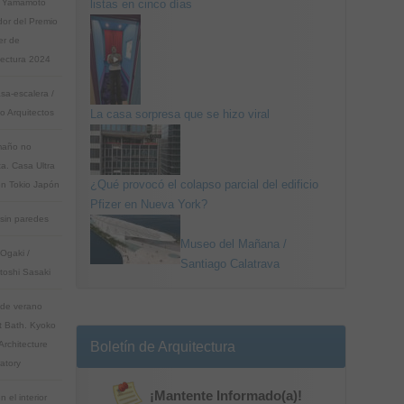
n Yamamoto
listas en cinco días
or del Premio
er de
tectura 2024
sa-escalera /
 Arquitectos
La casa sorpresa que se hizo viral
maño no
ta. Casa Ultra
¿Qué provocó el colapso parcial del edificio
en Tokio Japón
Pfizer en Nueva York?
sin paredes
Museo del Mañana /
Ogaki /
Santiago Calatrava
toshi Sasaki
de verano
t Bath. Kyoko
Architecture
Boletín de Arquitectura
atory
¡Mantente Informado(a)!
en el interior