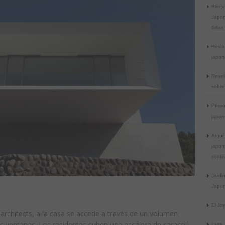
Bloq
Japon
Sillas
Resta
japon
Reseñ
sobre
Propo
japon
Arqui
japon
conte
Jardi
Japon
El Ja
architects, a la casa se accede a través de un volumen
as ventanas. Los residentes suben una escalera de caracol
casa