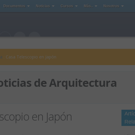
Documentos
Noticias
Cursos
Más..
Nosotros
ra
: Casa Telescopio en Japón
ticias de Arquitectura
scopio en Japón
Artí
Rel