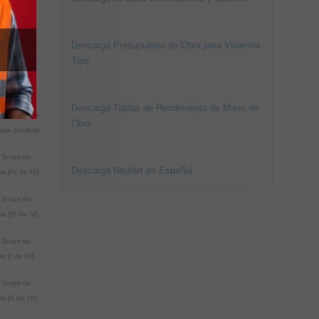
PR / PyR
tectos [Foto
Descarga Presupuesto de Obra para Vivienda
PR / PyR
Tipo
tectos [Foto
Descarga Tablas de Rendimiento de Mano de
ia Equipo de
Obra
sia (Anillos)
 Smart de
Descarga Neufert en Español
a [IV de IV].
 Smart de
a [III de IV].
 Smart de
a [I de IV].
 Smart de
a [II de IV].