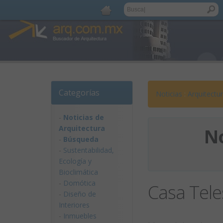
Categorías
Noticias
:
Arquitectu
-
Noticias de
Arquitectura
No
-
Búsqueda
-
Sustentabilidad,
Ecologí­a y
Bioclimática
-
Domótica
Casa Tele
-
Diseño de
Interiores
-
Inmuebles