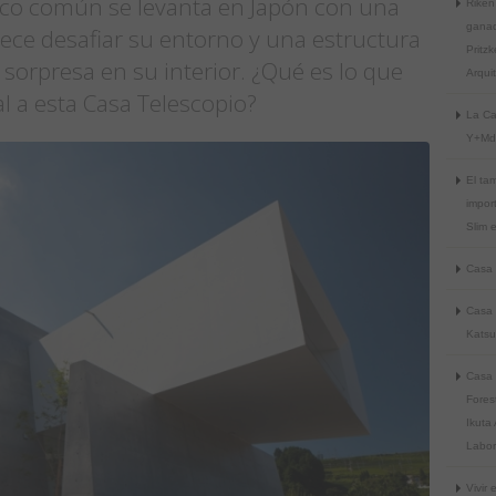
co común se levanta en Japón con una
Rike
ganad
ece desafiar su entorno y una estructura
Pritzk
sorpresa en su interior. ¿Qué es lo que
Arqui
l a esta Casa Telescopio?
La Ca
Y+Mdo
El ta
impor
Slim 
Casa 
Casa 
Katsu
Casa 
Fores
Ikuta 
Labor
Vivir 