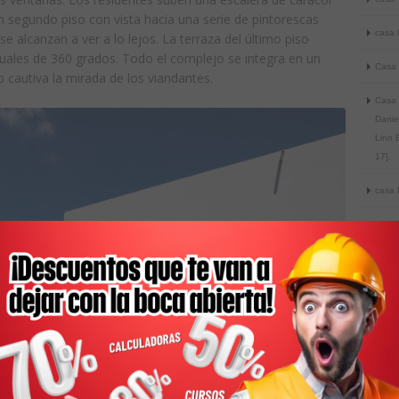
n segundo piso con vista hacia una serie de pintorescas
casa 
se alcanzan a ver a lo lejos. La terraza del último piso
suales de 360 grados. Todo el complejo se integra en un
Casa 
o cautiva la mirada de los viandantes.
Casa 
Daniel
Lino B
17].
casa 
casa 
Casa 
arqui
18].
Casa 
arqui
22].