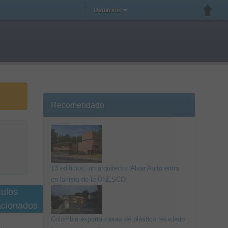
Usuarios
Recomendado
13 edificios, un arquitecto: Alvar Aalto entra
en la lista de la UNESCO
culos
acionados
Colombia exporta casas de plástico reciclado