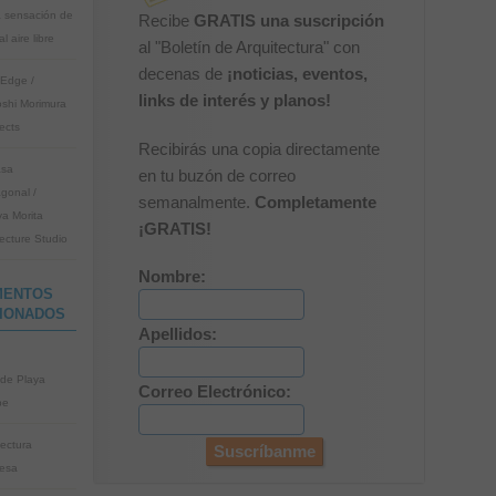
a sensación de
Recibe
GRATIS una suscripción
al aire libre
al "Boletín de Arquitectura" con
decenas de
¡noticias, eventos,
Edge /
links de interés y planos!
oshi Morimura
ects
Recibirás una copia directamente
asa
en tu buzón de correo
gonal /
semanalmente.
Completamente
a Morita
¡GRATIS!
tecture Studio
Nombre:
MENTOS
IONADOS
Apellidos:
de Playa
Correo Electrónico:
pe
tectura
esa