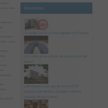
ue Mesa
Novedades
esa con Dos
urante tipo
es
Tu render con IA ya está regulado (en Europa)
a historica
 Tokio - Japón
rciones
esas
¿Un cierre es la solución de construcción del
futuro?
tectura
esa
mporánea.
nes
¿Un museo o una caja de concreto? El
eses.
proyecto que dividió a Ecuador y terminó
envuelto en una tormen...
rdin Japones