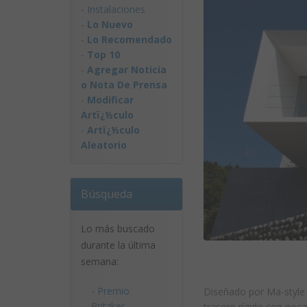
-
Instalaciones
-
Lo Nuevo
-
Lo Recomendado
-
Top 10
-
Agregar Noticia
o Nota De Prensa
-
Modificar
Artï¿½culo
-
Artï¿½culo
Aleatorio
Búsqueda
Lo más buscado
durante la última
semana:
-
Premio
Diseñado por Ma-style 
Pritzker
trasero rígido con poc