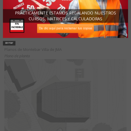
PRÁCTICAMENTE ESTAMOS REGALANDO NUESTROS
CURSOS, MATRICES Y CALCULADORAS
Da clic aquí para reclamar tus copias
cerrar
Planos de Montebar Villa de JMA
Plano de planta