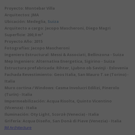
Proyecto: Montebar Villa
Arquitectos: JMA
Ubicación: Medeglia,
Suiza
Arquitecto a cargo: Jacopo Mascheroni, Diego Magri
Superficie: 200,0 m²
Proyecto Año: 2015
Fotografías: Jacopo Mascheroni
Ingeniero Estructural: Messi & Associati, Bellinzona - Suiza
Mep Ingeniero: Alternativa Energetica, Sigirino - Suiza
Estructura prefabricada: Rihter, Ljubno ob Savinji - Eslovenia
Fachada Revestimiento: Geos Italia, San Mauro T.se (Torino) -
Italia
Muro cortina / Windows: Casma Involucri Edilizi, Pinerolo
(Turín) - Italia
Impermeabilización: Acqua Risolta, Quinto Vicentino
(Vicenza) - Italia
Iluminación: Oty Light, Scorzè (Venecia) - Italia
Grifería: Acqua Diseño, San Donà di Piave (Venezia) - Italia
JM Architecture