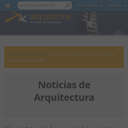
Documentos
Noticias
Noticias
:
Arquitectura
: Construcción exprés: casa construida
en tan solo unos días
Noticias de
Arquitectura