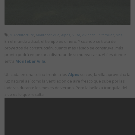
,
,
,
,
,
JM Architecture
Montebar Villa
Alpes
Suiza
vivienda unifamiliar
Más...
En el mundo actual, el tiempo es dinero. Y cuando se trata de
proyectos de construcción, cuanto más rápido se construya, más
pronto podrá empezar a disfrutar de su nueva casa. Ahí es donde
entra
Montebar Villa
.
Ubicada en una colina frente a los
Alpes
suizos, la villa aprovecha la
luz natural así como la ventilación de aire fresco que sube por las
laderas durante los meses de verano. Pero la belleza tranquila del
sitio es lo que resalta.