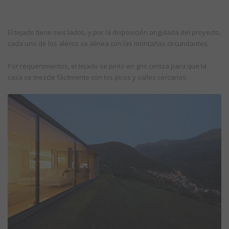
El tejado tiene seis lados, y por la disposición angulada del proyecto,
cada uno de los aleros se alinea con las montañas circundantes.
Por requerimientos, el tejado se pintó en gris ceniza para que la
casa se mezcle fácilmente con los picos y valles cercanos.