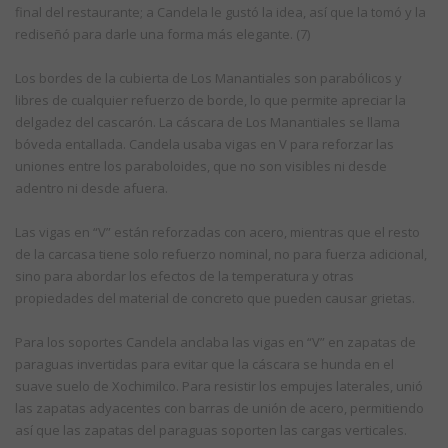
final del restaurante; a Candela le gustó la idea, así que la tomó y la
rediseñó para darle una forma más elegante. (7)
Los bordes de la cubierta de Los Manantiales son parabólicos y
libres de cualquier refuerzo de borde, lo que permite apreciar la
delgadez del cascarón. La cáscara de Los Manantiales se llama
bóveda entallada. Candela usaba vigas en V para reforzar las
uniones entre los paraboloides, que no son visibles ni desde
adentro ni desde afuera.
Las vigas en “V” están reforzadas con acero, mientras que el resto
de la carcasa tiene solo refuerzo nominal, no para fuerza adicional,
sino para abordar los efectos de la temperatura y otras
propiedades del material de concreto que pueden causar grietas.
Para los soportes Candela anclaba las vigas en “V” en zapatas de
paraguas invertidas para evitar que la cáscara se hunda en el
suave suelo de Xochimilco. Para resistir los empujes laterales, unió
las zapatas adyacentes con barras de unión de acero, permitiendo
así que las zapatas del paraguas soporten las cargas verticales.