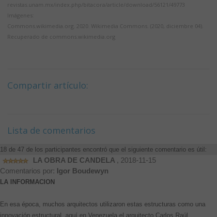
revistas.unam.mx/index.php/bitacora/article/download/56121/49773
Imágenes:
Commons.wikimedia.org. 2020. Wikimedia Commons. (2020, diciembre 04).
Recuperado de commons.wikimedia.org
Compartir artículo:
Lista de comentarios
18 de 47 de los participantes encontró que el siguiente comentario es útil:
LA OBRA DE CANDELA
, 2018-11-15
Comentarios por:
Igor Boudewyn
LA INFORMACION
En esa época, muchos arquitectos utilizaron estas estructuras como una
innovación estructural, aquí en Venezuela el arquitecto Carlos Raúl