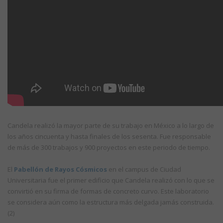
Candela realizó la mayor parte de su trabajo en México a lo largo de
los años cincuenta y hasta finales de los sesenta. Fue responsable
de más de 300 trabajos y 900 proyectos en este periodo de tiempo.
El
Pabellón de Rayos Cósmicos
en el campus de Ciudad
Universitaria fue el primer edificio que Candela realizó con lo que se
convirtió en su firma de formas de concreto curvo. Este laboratorio
se considera aún como la estructura más delgada jamás construida.
(2)