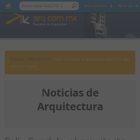
Documentos
Noticias
Noticias
:
Bibliografias
: Felix Candela, el arquitecto que hizo del
concreto ligero
Noticias de
Arquitectura