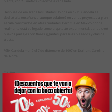
planta, con 2.5 metros voladizos a cada lado.
Después de emigrar a los Estados Unidos en 1971, Candela se
dedicó a la enseñanza, aunque colaboró en varios proyectos a gran
escala construidos en otras ciudades. Pero fue en México donde
realmente está su legado como arquitecto experimental, donde creó
nuevos paisajes con flores gigantes, paraguas plegados y olas de
cresta.
Félix Candela murió el 7 de diciembre de 1997 en Durham, Carolina
del Norte.
Créditos:
Texto y compilación por equipo de colaboradores de Buscador de
Arquitectura. (2020, 18 febrero). El arquitecto que hizo del concreto algo
ligero. Noticias de Arquitectura - Buscador de Arquitectura. Recuperado de
noticias.arq.com.mx/Detalles/23298.html#.X8qNUdgzbIU
International Architecture Database (Spanish version). (s. f.). International
Architecture Database. Recuperado de spa.archinform.net/entry.htm?
ID=s73nbln19mf74kndut20uah8m0&loc=%2Farch%2F234.htm#4e105a1a5e1e492b