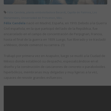
,
,
,
Félix Candela
planta embotelladora Bacardí
Capilla de Palmira
Los
,
,
Manantiales
Universidad de Princeton
Más...
Félix Candela
nació en Madrid, España, en 1910. Debido a la Guerra
Civil española, en la que participó del lado de la República, fue
encarcelado en el campo de concentración de Perpignan, Francia,
hasta el final de la guerra en 1939. Luego, fue liberado y se trasladó
a México, donde comenzó su carrera. (1)
Trabajó por primera vez en Acapulco, luego se mudó a la Ciudad de
México donde estableció su despacho, especializándose en el
diseño y la construcción de cascarones de concreto o paraboloides
hiperbólicos, membranas muy delgadas y muy ligeras a la vez,
capaces de resistir grandes esfuerzos.