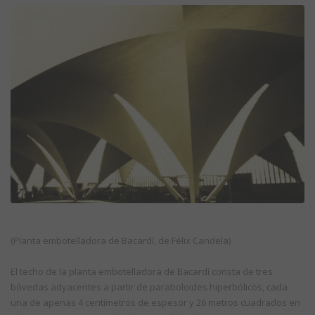
(Planta embotelladora de Bacardí, de Félix Candela)
El techo de la planta embotelladora de Bacardí consta de tres
bóvedas adyacentes a partir de paraboloides hiperbólicos, cada
una de apenas 4 centímetros de espesor y 26 metros cuadrados en