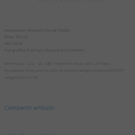
Arquitectos: Hiramoto Design Studio
Área: 155 m2
Año: 2018
Fotografías: Koji Fujii y Nacasa and Partners
Referencias:「けん・ぱ」の家｜Hopscotch House. (2017, 27 mayo).
Recuperado 16 de junio de 2020, de hiramotodesign.com/posts/4947291?
categoryIds=1513105
Compartir artículo: