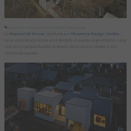
,
,
,
Hopscotch House
Hiramoto Design Studio
casas
La
Hopscotch House
, diseñada por
Hiramoto Design Studio
,
tiene una estructura que está dividida en partes segmentadas, cada
una con su propia función. El diseño de la casa es similar a una
cancha de rayuela.