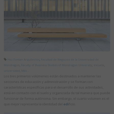
,
Hoz Fontan Arquitectos
Facultad de Negocios de la Universidad de
,
,
,
Mondragon
Faculty of Business Studies of Mondragon University
escuela
,
universidad
Más...
Los tres primeros volúmenes están destinados a mantener las
secciones de educación y administración y se forman con
características específicas para el desarrollo de sus actividades,
está en contacto con el suelo y organizada de tal manera que puede
funcionar de forma autónoma. Sin embargo, el cuarto volumen es el
que mejor representa la identidad del
edi
ficio.