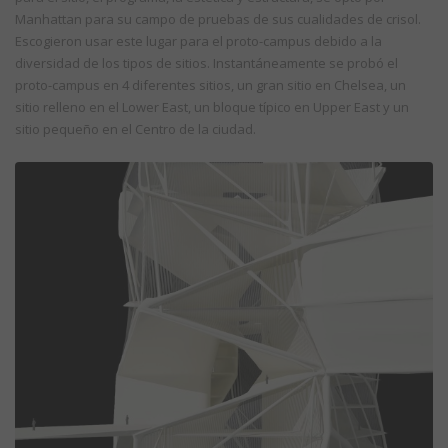
Manhattan para su campo de pruebas de sus cualidades de crisol.
Escogieron usar este lugar para el proto-campus debido a la
diversidad de los tipos de sitios. Instantáneamente se probó el
proto-campus en 4 diferentes sitios, un gran sitio en Chelsea, un
sitio relleno en el Lower East, un bloque típico en Upper East y un
sitio pequeño en el Centro de la ciudad.