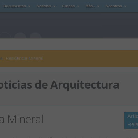
Documentos
Noticias
Cursos
Más..
Nosotros
ra
: Residencia Mineral
ticias de Arquitectura
a Mineral
Artí
Rel