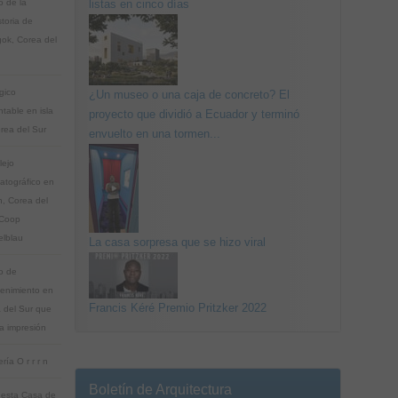
 de la
listas en cinco días
storia de
ok, Corea del
gico
¿Un museo o una caja de concreto? El
ntable en isla
proyecto que dividió a Ecuador y terminó
rea del Sur
envuelto en una tormen...
ejo
atográfico en
, Corea del
 Coop
lblau
La casa sorpresa que se hizo viral
o de
tenimiento en
Francis Kéré Premio Pritzker 2022
 del Sur que
a impresión
ría O r r r n
Boletín de Arquitectura
esta Casa de