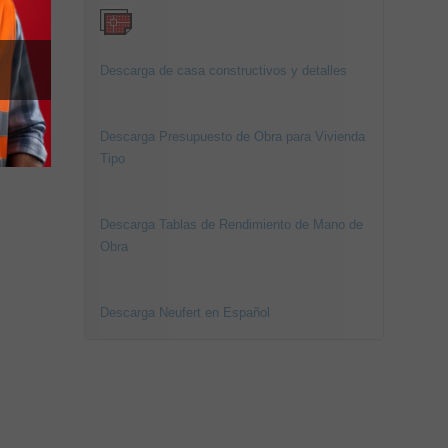
Descarga de casa constructivos y detalles
Descarga Presupuesto de Obra para Vivienda
Tipo
Descarga Tablas de Rendimiento de Mano de
Obra
Descarga Neufert en Español