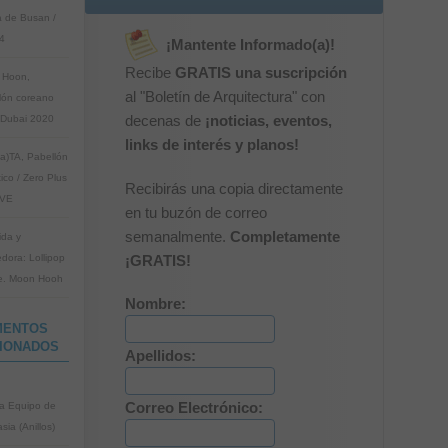
 de Busan /
4
¡Mantente Informado(a)!
Recibe
GRATIS una suscripción
 Hoon,
al "Boletín de Arquitectura" con
lón coreano
Dubai 2020
decenas de
¡noticias, eventos,
links de interés y planos!
a)TA, Pabellón
ico / Zero Plus
Recibirás una copia directamente
AVE
en tu buzón de correo
semanalmente.
Completamente
ida y
dora: Lollipop
¡GRATIS!
e. Moon Hooh
Nombre:
MENTOS
IONADOS
Apellidos:
ia Equipo de
Correo Electrónico:
sia (Anillos)