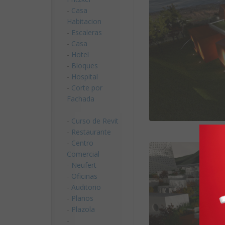
-
Casa
Habitacion
-
Escaleras
-
Casa
-
Hotel
-
Bloques
-
Hospital
-
Corte por
Fachada
-
Curso de Revit
-
Restaurante
-
Centro
Comercial
-
Neufert
-
Oficinas
-
Auditorio
-
Planos
-
Plazola
-