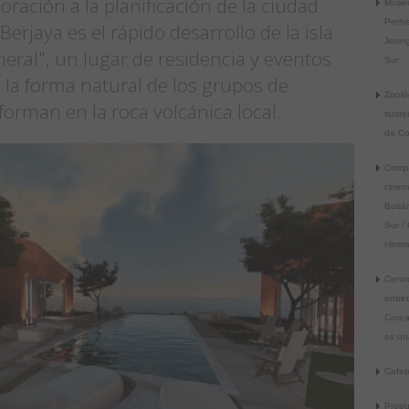
oración a la planificación de la ciudad
Museo
Prehi
Berjaya es el rápido desarrollo de la isla
Jeong
ineral", un lugar de residencia y eventos
Sur
 la forma natural de los grupos de
Zooló
 forman en la roca volcánica local.
suste
de Co
Compl
cinem
Busán
Sur /
Himme
Centr
entre
Corea
es un
Cafete
Propu