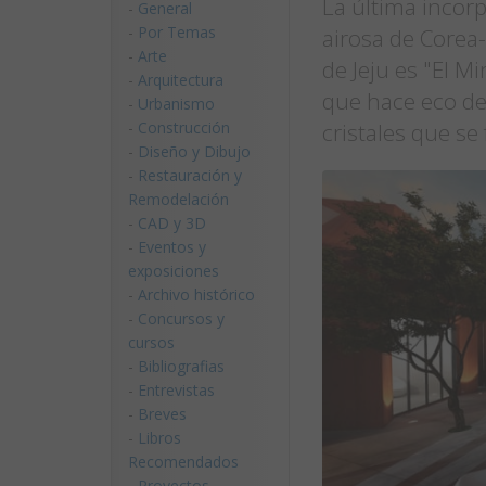
La última incorp
-
General
-
Por Temas
airosa de Corea-
-
Arte
de Jeju es "El M
-
Arquitectura
que hace eco de
-
Urbanismo
-
Construcción
cristales que se
-
Diseño y Dibujo
-
Restauración y
Remodelación
-
CAD y 3D
-
Eventos y
exposiciones
-
Archivo histórico
-
Concursos y
cursos
-
Bibliografias
-
Entrevistas
-
Breves
-
Libros
Recomendados
-
Proyectos