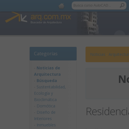
Categorías
Noticias
:
Arquitectu
-
Noticias de
Arquitectura
No
-
Búsqueda
-
Sustentabilidad,
Ecologí­a y
Bioclimática
-
Domótica
Residenci
-
Diseño de
Interiores
-
Inmuebles