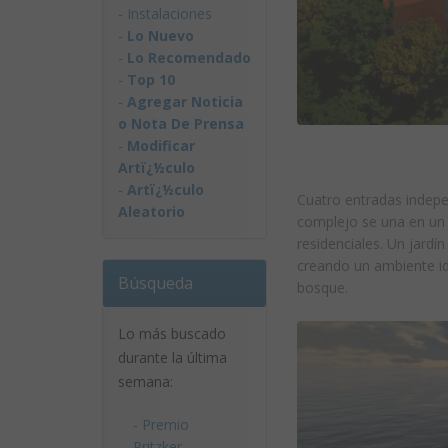
-
Instalaciones
-
Lo Nuevo
-
Lo Recomendado
-
Top 10
-
Agregar Noticia
o Nota De Prensa
-
Modificar
Artï¿½culo
-
Artï¿½culo
Cuatro entradas indepe
Aleatorio
complejo se una en un
residenciales. Un jardí
creando un ambiente ide
Búsqueda
bosque.
Lo más buscado
durante la última
semana:
-
Premio
Pritzker