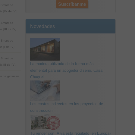
 Smart de
a [IV de IV].
 Smart de
Novedades
a [III de IV].
 Smart de
a [I de IV].
 Smart de
La madera utilizada de la forma más
a [II de IV].
elemental para un acogedor diseño. Casa
o de gimnasia.
Chagual.
Los costos indirectos en los proyectos de
construcción
Tu render con IA ya está regulado (en Europa)