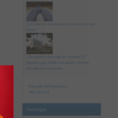
¿Un cierre es la solución de construcción del
futuro?
¿Un museo o una caja de concreto? El
proyecto que dividió a Ecuador y terminó
envuelto en una tormen...
Buscador de Arquitectura
(arq.com.mx)
Descargas