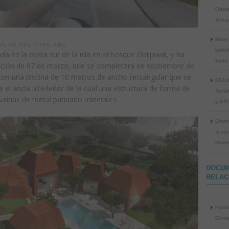
Opera
Solus
Moon
,
,
,
,
al
Isla Jeju
Corea
asia
pabel
ada en la costa sur de la isla en el bosque Gotjawal, y ha
Expo 
ción de 07 de marzo, que se completará en septiembre de
 con una piscina de 10 metros de ancho rectangular que se
BIO(d
s el ancla alrededor de la cual una estructura de forma de
Temát
 vainas de metal patinado minerales.
y ST
Divert
acoge
Hous
DOCU
RELAC
Famil
Gimna