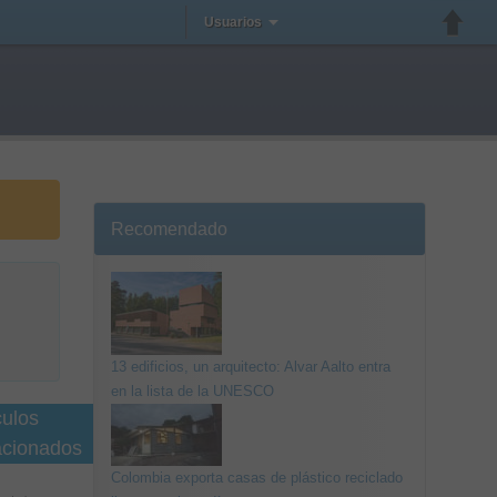
Usuarios
Recomendado
13 edificios, un arquitecto: Alvar Aalto entra
en la lista de la UNESCO
culos
acionados
Colombia exporta casas de plástico reciclado