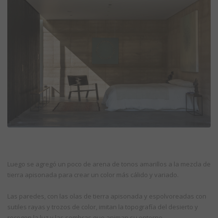
Luego se agregó un poco de arena de tonos amarillos a la mezcla de
tierra apisonada para crear un color más cálido y variado.
Las paredes, con las olas de tierra apisonada y espolvoreadas con
sutiles rayas y trozos de color, imitan la topografía del desierto y
recogen la luz y las sombras que animan su entorno.