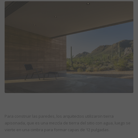
Para construir las paredes, los arquitectos utilizaron tierra
apisonada, que es una mezcla de tierra del sitio con agua, luego se
vierte en una cimbra para formar capas de 12 pulgadas.