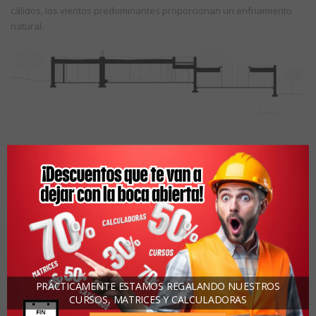
cálidos, los vientos predominantes proporcionan un enfriamiento
natural.
Al minimizar las aperturas de puertas y ventanas en las estrechas
fachadas este y oeste, la ganancia de calor solar se reduce.
Los salientes profundos dirigen las brisas que cruzan la ventilación
que prevalecen en los espacios, protegen de la luz solar del verano
y capturan la luz de invierno para el calentamiento pasivo. La
vivienda cuenta con un sistema de recolección de agua de lluvia.
PRÁCTICAMENTE ESTAMOS REGALANDO NUESTROS
Desde un estacionamiento se dirige al visitante a través de un corto
CURSOS, MATRICES Y CALCULADORAS
paseo por un camino estrecho que va revelando las vistas oscuras