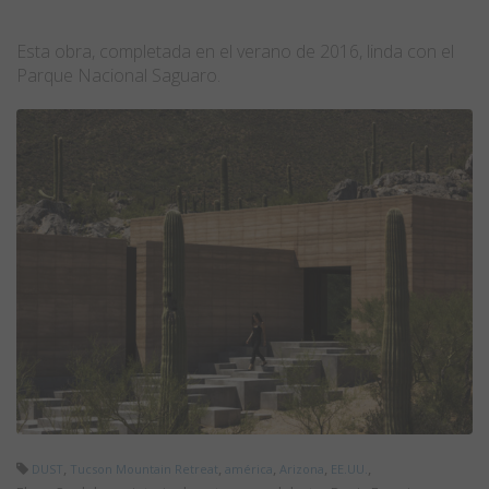
Esta obra, completada en el verano de 2016, linda con el
Parque Nacional Saguaro.
,
,
,
,
,
DUST
Tucson Mountain Retreat
américa
Arizona
EE.UU.