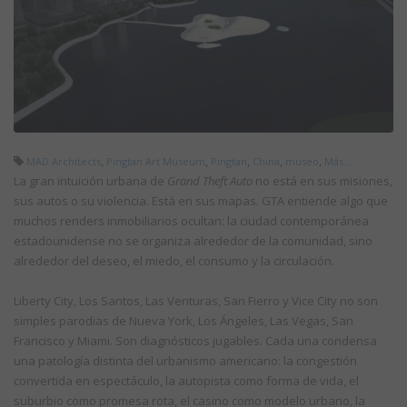
,
,
,
,
,
MAD Architects
Pingtan Art Museum
Pingtan
China
museo
Más...
La gran intuición urbana de
Grand Theft Auto
no está en sus misiones,
sus autos o su violencia. Está en sus mapas. GTA entiende algo que
muchos renders inmobiliarios ocultan: la ciudad contemporánea
estadounidense no se organiza alrededor de la comunidad, sino
alrededor del deseo, el miedo, el consumo y la circulación.
Liberty City, Los Santos, Las Venturas, San Fierro y Vice City no son
simples parodias de Nueva York, Los Ángeles, Las Vegas, San
Francisco y Miami. Son diagnósticos jugables. Cada una condensa
una patología distinta del urbanismo americano: la congestión
convertida en espectáculo, la autopista como forma de vida, el
suburbio como promesa rota, el casino como modelo urbano, la