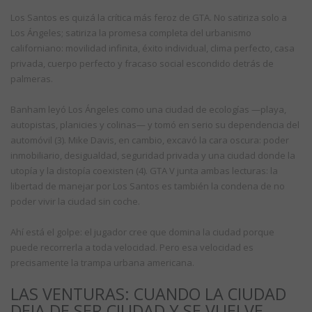
Los Santos es quizá la crítica más feroz de GTA. No satiriza solo a
Los Ángeles; satiriza la promesa completa del urbanismo
californiano: movilidad infinita, éxito individual, clima perfecto, casa
privada, cuerpo perfecto y fracaso social escondido detrás de
palmeras.
Banham leyó Los Ángeles como una ciudad de ecologías —playa,
autopistas, planicies y colinas— y tomó en serio su dependencia del
automóvil (3). Mike Davis, en cambio, excavó la cara oscura: poder
inmobiliario, desigualdad, seguridad privada y una ciudad donde la
utopía y la distopía coexisten (4). GTA V junta ambas lecturas: la
libertad de manejar por Los Santos es también la condena de no
poder vivir la ciudad sin coche.
Ahí está el golpe: el jugador cree que domina la ciudad porque
puede recorrerla a toda velocidad. Pero esa velocidad es
precisamente la trampa urbana americana.
LAS VENTURAS: CUANDO LA CIUDAD
DEJA DE SER CIUDAD Y SE VUELVE