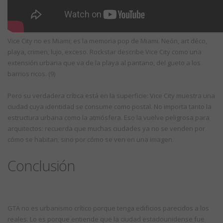
Vice City no es Miami; es la memoria pop de Miami. Neón, art déco,
playa, crimen, lujo, exceso. Rockstar describe Vice City como una
extensión urbana que va de la playa al pantano, del gueto a los
barrios ricos. (9)
Pero su verdadera crítica está en la superficie: Vice City muestra una
ciudad cuya identidad se consume como postal. No importa tanto la
estructura urbana como la atmósfera. Eso la vuelve peligrosa para
arquitectos: recuerda que muchas ciudades ya no se venden por
cómo se habitan, sino por cómo se ven en una imagen.
Conclusión
GTA no es urbanismo crítico porque tenga edificios parecidos a los
reales. Lo es porque entiende que la ciudad estadounidense fue