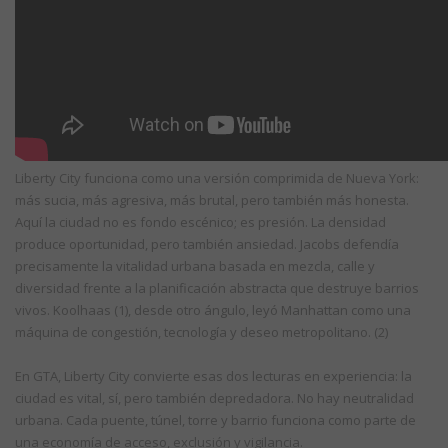
Liberty City funciona como una versión comprimida de Nueva York:
más sucia, más agresiva, más brutal, pero también más honesta.
Aquí la ciudad no es fondo escénico; es presión. La densidad
produce oportunidad, pero también ansiedad. Jacobs defendía
precisamente la vitalidad urbana basada en mezcla, calle y
diversidad frente a la planificación abstracta que destruye barrios
vivos. Koolhaas (1), desde otro ángulo, leyó Manhattan como una
máquina de congestión, tecnología y deseo metropolitano. (2)
En GTA, Liberty City convierte esas dos lecturas en experiencia: la
ciudad es vital, sí, pero también depredadora. No hay neutralidad
urbana. Cada puente, túnel, torre y barrio funciona como parte de
una economía de acceso, exclusión y vigilancia.