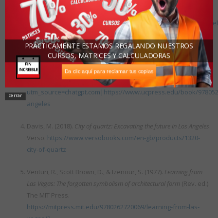
https://www.oma.com/publications/delirious-new-york?
utm_source=chatgpt.com|https://www.oma.com/publications/deli
new-york
PRÁCTICAMENTE ESTAMOS REGALANDO NUESTROS
CURSOS, MATRICES Y CALCULADORAS
Banham, R. (2009).
Los Angeles: The architecture of four ecologies
.
University of California Press.
Da clic aquí para reclamar tus copias
https://www.ucpress.edu/book/9780520260153/los-angeles?
utm_source=chatgpt.com|https://www.ucpress.edu/book/978052
cerrar
angeles
Davis, M. (2018).
City of quartz: Excavating the future in Los Angeles
.
Verso.
https://www.versobooks.com/en-gb/products/1320-
city-of-quartz
Venturi, R., Scott Brown, D., & Izenour, S. (1977).
Learning from
Las Vegas: The forgotten symbolism of architectural form
(Rev. ed.).
The MIT Press.
https://mitpress.mit.edu/9780262720069/learning-from-las-