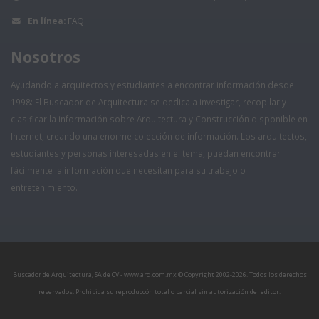
En línea:
FAQ
Nosotros
Ayudando a arquitectos y estudiantes a encontrar información desde
1998: El Buscador de Arquitectura se dedica a investigar, recopilar y
clasificar la información sobre Arquitectura y Construcción disponible en
Internet, creando una enorme colección de información. Los arquitectos,
estudiantes y personas interesadas en el tema, puedan encontrar
fácilmente la información que necesitan para su trabajo o
entretenimiento.
Buscador de Arquitectura, SA de CV - www.arq.com.mx © Copyright 2002-
2026. Todos los derechos
reservados. Prohibida su reproduccón total o parcial sin autorización del editor.