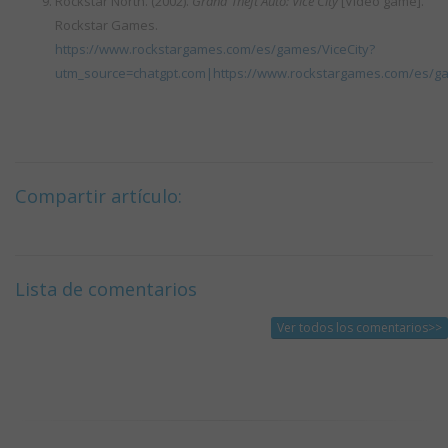
Rockstar North. (2002).
Grand Theft Auto: Vice City
[Video game].
Rockstar Games.
https://www.rockstargames.com/es/games/ViceCity?
utm_source=chatgpt.com|https://www.rockstargames.com/es/ga
Compartir artículo:
Lista de comentarios
Ver todos los comentarios>>