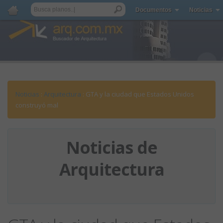
Documentos
Noticias
Noticias
:
Arquitectura
: GTA y la ciudad que Estados Unidos
construyó mal
Noticias de
Arquitectura