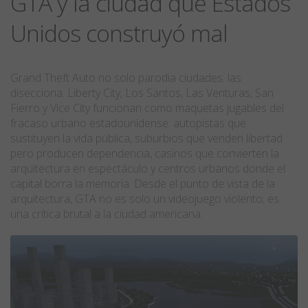
GTA y la ciudad que Estados
Unidos construyó mal
Grand Theft Auto no solo parodia ciudades: las
disecciona. Liberty City, Los Santos, Las Venturas, San
Fierro y Vice City funcionan como maquetas jugables del
fracaso urbano estadounidense: autopistas que
sustituyen la vida pública, suburbios que venden libertad
pero producen dependencia, casinos que convierten la
arquitectura en espectáculo y centros urbanos donde el
capital borra la memoria. Desde el punto de vista de la
arquitectura, GTA no es solo un videojuego violento; es
una crítica brutal a la ciudad americana.