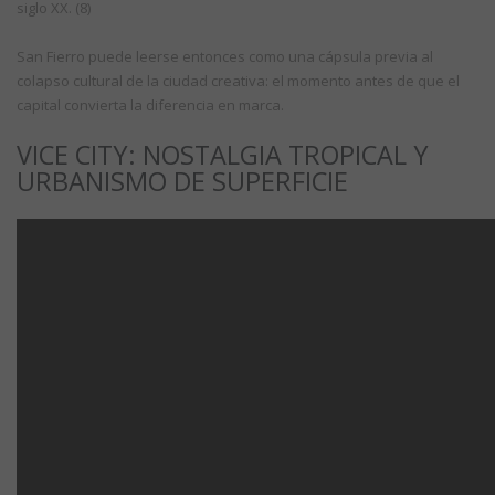
siglo XX. (8)
San Fierro puede leerse entonces como una cápsula previa al
colapso cultural de la ciudad creativa: el momento antes de que el
capital convierta la diferencia en marca.
VICE CITY: NOSTALGIA TROPICAL Y
URBANISMO DE SUPERFICIE