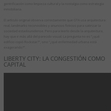
gentrificación como limpieza cultural y la nostalgia como estrategia
inmobiliaria.
El artículo original observa correctamente que GTA usa arquitectura
real, landmarks reconocibles y anuncios ficticios para satirizar la
sociedad estadounidense. Pero para leerlo desde la arquitectura,
hay que ir más allá del parecido visual. La pregunta no es “¿qué
edificio copió Rockstar?”, sino “¿qué enfermedad urbana está
exagerando?”.
LIBERTY CITY: LA CONGESTIÓN COMO
CAPITAL