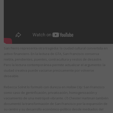
San Fierro representa otra tragedia: la ciudad cultural convertida en
activo financiero. En la lectura de GTA, San Francisco conserva
niebla, pendientes, puentes, contracultura y restos de desastre.
Pero la lectura contemporánea permite actualizar el argumento: la
ciudad creativa puede vaciarse precisamente por volverse
deseable.
Rebecca Solnit lo formuló con dureza en
Hollow City
: San Francisco
como caso de gentrificación, privatización, homogenización y
vaciamiento de una metrópoli vibrante. (7) Chester Hartman también
documentó la transformación de San Francisco por la expansión de
su centro y su desarrollo económico-político desde mediados del