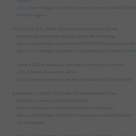
vegas/?
utm_source=chatgpt.com|https://mitpress.mit.edu/978026272006
from-las-vegas/
Sorkin, M. (Ed.). (1992).
Variations on a theme park: The new
American city and the end of public space
. Hill and Wang.
https://us.macmillan.com/books/9780374523145/variationsonat
utm_source=chatgpt.com|https://us.macmillan.com/books/9780
Solnit, R. (2018).
Hollow city: The siege of San Francisco and the
crisis of American urbanism
. Verso.
https://www.versobooks.com/en-gb/products/1724-hollow-city
Hartman, C. (2002).
City for sale: The transformation of San
Francisco
. University of California Press.
https://www.ucpress.edu/books/city-for-sale/paper?
utm_source=chatgpt.com|https://www.ucpress.edu/books/city-
for-sale/paper