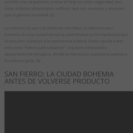
enseñó a los arquitectos a mirar el Strip no como vulgaridad, sino
como sistema comunicativo: edificios que son anuncios y anuncios
que organizan la ciudad. (5)
La crítica no es que Las Venturas sea falsa. La crítica es peor:
funciona. Es una ciudad donde la autenticidad ya no importa porque
el consumo sustituyó a la experiencia pública. Sorkin ayuda a leer
esto como “theme park urbanism”: espacios controlados,
aparentemente benignos, donde la interacción ciudadana auténtica
ha sido purgada. (6)
SAN FIERRO: LA CIUDAD BOHEMIA
ANTES DE VOLVERSE PRODUCTO