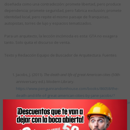
diseñada como una contradicción: promete libertad, pero produce
dependencia; promete seguridad, pero fabrica exclusión; promete
identidad local, pero repite el mismo paisaje de franquicias,
autopistas, torres de lujo y espacios tematizados.
Para un arquitecto, la lección incómoda es esta: GTA no exagera
tanto. Solo quita el discurso de venta.
Texto y Redacción Equipo de Buscador de Arquitectura. Fuentes
Jacobs, J. (2011).
The death and life of great American cities
(50th
anniversary ed.). Modern Library.
https://www.penguinrandomhouse.com/books/86058/the-
death-and-life-of-great-american-cities-by-jane-jacobs/?
utm_source=chatgpt.com|https://www.penguinrandomhouse.co
death-and-life-of-great-american-cities-by-jane-jacobs/
Koolhaas, R. (1978).
Delirious New York: A retroactive manifesto for
Manhattan
. Oxford University Press.