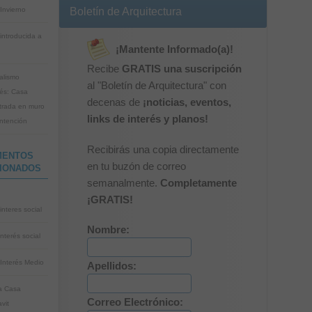
Invierno
Boletín de Arquitectura
introducida a
¡Mantente Informado(a)!
Recibe
GRATIS una suscripción
alismo
al "Boletín de Arquitectura" con
és: Casa
decenas de
¡noticias, eventos,
rada en muro
links de interés y planos!
ntención
Recibirás una copia directamente
MENTOS
en tu buzón de correo
IONADOS
semanalmente.
Completamente
¡GRATIS!
interes social
Nombre:
nterés social
Interés Medio
Apellidos:
a Casa
Correo Electrónico:
vit