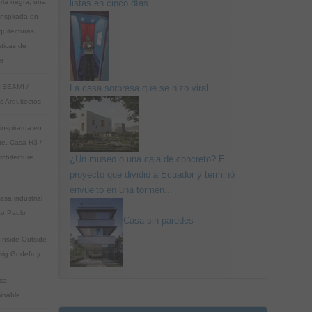
rla negra, una
listas en cinco días
inspirada en
quitecturas
sticas de
r
ISEAMI /
La casa sorpresa que se hizo viral
s Arquitectos
inspiratda en
te. Casa H3 /
rchitecture
¿Un museo o una caja de concreto? El
o
proyecto que dividió a Ecuador y terminó
envuelto en una tormen...
asa industrial
o Paulo
Casa sin paredes
Inside Outside
wig Godefroy
sa
minable