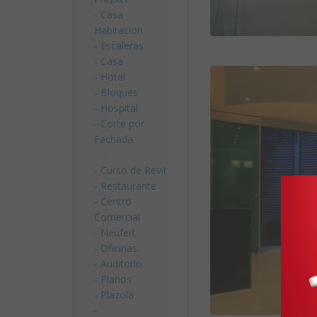
-
Casa
Habitacion
-
Escaleras
-
Casa
-
Hotel
-
Bloques
-
Hospital
-
Corte por
Fachada
-
Curso de Revit
-
Restaurante
-
Centro
Comercial
-
Neufert
-
Oficinas
-
Auditorio
-
Planos
-
Plazola
-