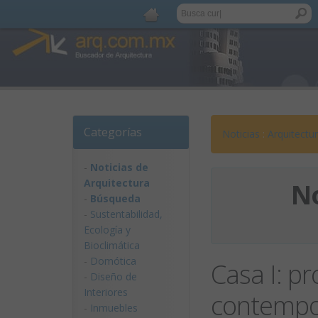
Categorías
Noticias
:
Arquitectu
-
Noticias de
Arquitectura
No
-
Búsqueda
-
Sustentabilidad,
Ecologí­a y
Bioclimática
-
Domótica
Casa I: p
-
Diseño de
Interiores
contemp
-
Inmuebles