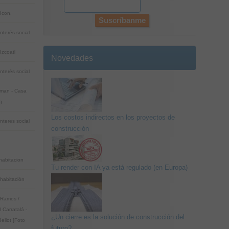
Icon.
nterés social
Izcoatl
Novedades
nterés social
man - Casa
g
Los costos indirectos en los proyectos de
nteres social
construcción
habitacion
Tu render con IA ya está regulado (en Europa)
habitación
Ramos /
 Carratalá -
¿Un cierre es la solución de construcción del
ellot [Foto
futuro?