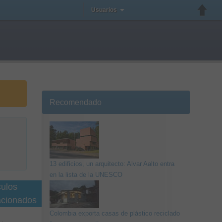
Usuarios
Recomendado
13 edificios, un arquitecto: Alvar Aalto entra
en la lista de la UNESCO
culos
acionados
Colombia exporta casas de plástico reciclado