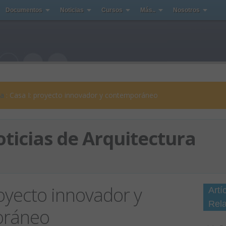
Documentos
Noticias
Cursos
Más..
Nosotros
ra
: Casa I: proyecto innovador y contemporáneo
ticias de Arquitectura
royecto innovador y
Artí
Rel
oráneo