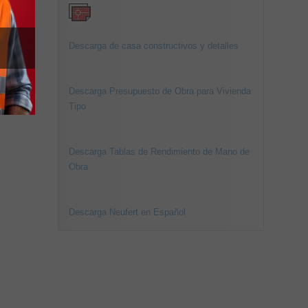
Descarga de casa constructivos y detalles
Descarga Presupuesto de Obra para Vivienda
Tipo
Descarga Tablas de Rendimiento de Mano de
Obra
Descarga Neufert en Español