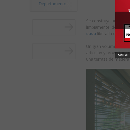
Departamentos
Se construye un volume
limpiamente, desprendi
casa
liberada de su ter
Un gran volumen conten
articulan y proyectan h
cerrar
una terraza de madera 