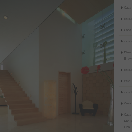
Casa 
casa i
Casa 
casa i
Eisen
III.dw
casa i
casa
casa 
Casa 
Casa 
Daniel
Lino B