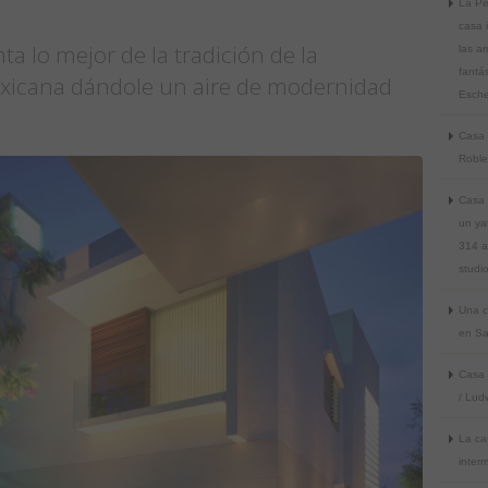
La Pe
casa 
ta lo mejor de la tradición de la
las ar
fantá
xicana dándole un aire de modernidad
Esche
Casa 
Roble
Casa 
un ya
314 a
studi
Una c
en Sa
Casa 
/ Lud
La ca
inter