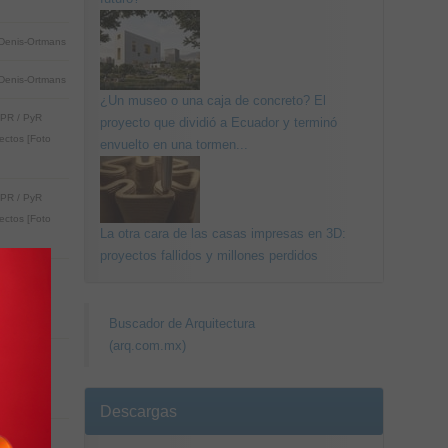
Denis-Ortmans
Denis-Ortmans
¿Un museo o una caja de concreto? El
PR / PyR
proyecto que dividió a Ecuador y terminó
tectos [Foto
envuelto en una tormen...
PR / PyR
tectos [Foto
La otra cara de las casas impresas en 3D:
proyectos fallidos y millones perdidos
PR / PyR
tectos [Foto
Buscador de Arquitectura
(arq.com.mx)
PR / PyR
tectos [Foto
Descargas