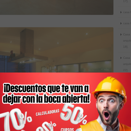
17].
casa 
casa 
Casa 
arqui
18].
Casa 
arqui
22].
Casa 
arqui
24].
Casa 
arqui
26].