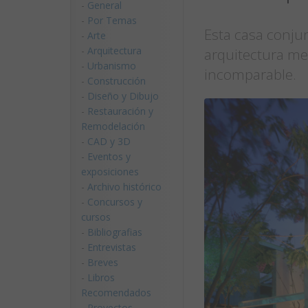
-
General
-
Por Temas
Esta casa conjun
-
Arte
-
Arquitectura
arquitectura me
-
Urbanismo
incomparable.
-
Construcción
-
Diseño y Dibujo
-
Restauración y
Remodelación
-
CAD y 3D
-
Eventos y
exposiciones
-
Archivo histórico
-
Concursos y
cursos
-
Bibliografias
-
Entrevistas
-
Breves
-
Libros
Recomendados
-
Proyectos