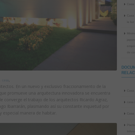
Casa 
Casa 
la luz
Minim
japon
empot
de co
DOCU
RELAC
,
,
casa
itectos. En un nuevo y exclusivo fraccionamiento de la
Casa 
 que promueve una arquitectura innovadora se encuentra
e converge el trabajo de los arquitectos Ricardo Agraz,
casa i
iago Ibarrarán, plasmando así su constante inquietud por
y especial manera de habitar.
Casa 
Plant
Infona