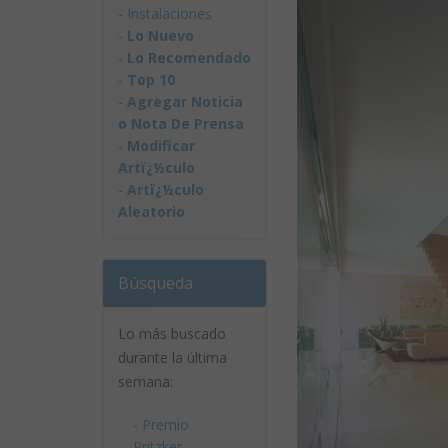
-
Instalaciones
-
Lo Nuevo
-
Lo Recomendado
-
Top 10
-
Agregar Noticia
o Nota De Prensa
-
Modificar
Artï¿½culo
-
Artï¿½culo
Aleatorio
Búsqueda
Lo más buscado
durante la última
semana:
-
Premio
Pritzker