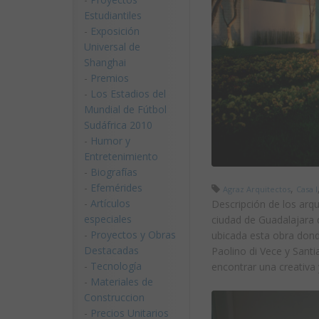
Estudiantiles
-
Exposición
Universal de
Shanghai
-
Premios
-
Los Estadios del
Mundial de Fútbol
Sudáfrica 2010
-
Humor y
Entretenimiento
-
Biografías
-
Efemérides
,
Agraz Arquitectos
Casa I
-
Artículos
Descripción de los arqu
especiales
ciudad de Guadalajara
-
Proyectos y Obras
ubicada esta obra dond
Destacadas
Paolino di Vece y Sant
-
Tecnología
encontrar una creativa 
-
Materiales de
Construccion
-
Precios Unitarios