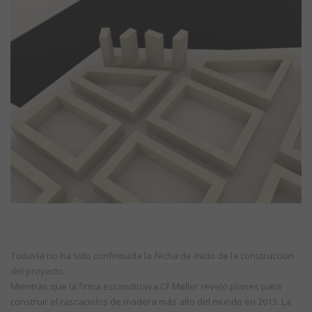
Todavía no ha sido confirmada la fecha de inicio de la construcción
del proyecto.
Mientras que la firma escandinava CF Møller reveló planes para
construir el rascacielos de madera más alto del mundo en 2013. La