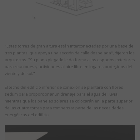
"Estas torres de gran altura están interconectadas por una base de
tres plantas, que apoya una sección de calle despejada", dijeron los
arquitectos. "Su plano plegado le da forma a los espacios exteriores
para reuniones y actividades al aire libre en lugares protegidos del
viento y de sol."
El techo del edificio inferior de conexión se plantará con flores
sedum para proporcionar un drenaje para el agua de lluvia,
mientras que los paneles solares se colocarán en la parte superior
de las cuatro torres para compensar parte de las necesidades
energéticas del edificio.