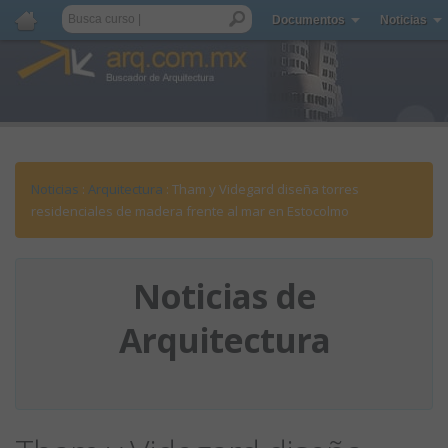
Documentos
Noticias
Noticias
:
Arquitectura
: Tham y Videgard diseña torres
residenciales de madera frente al mar en Estocolmo
Noticias de
Arquitectura