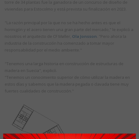
torre de 34 plantas fue la ganadora de un concurso de diseño de
viviendas para Estocolmo y está prevista su finalización en 2023.
"La razón principal por la que no se ha hecho antes es que el
hormigón y el acero tienen una gran parte del mercado," le explicó a
nosotros el arquitecto de CF Møller,
Ola Jonsson
. "Pero ahora la
industria de la construcción ha comenzado a tomar mayor
responsabilidad por el medio ambiente."
"Tenemos una larga historia en construcción de estructuras de
madera en Suecia", explicó.
"Tenemos un conocimiento superior de cómo utilizar la madera en
estos días y sabemos que la madera pegada o clavada tiene muy
fuertes cualidades de construcción."