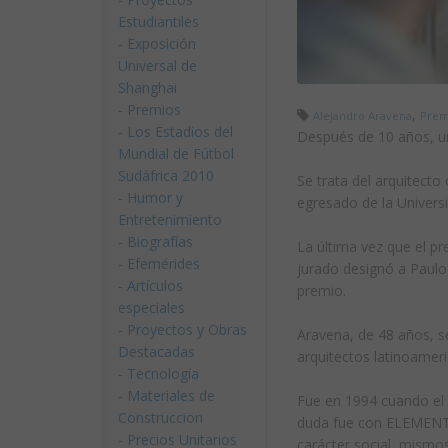
Estudiantiles
-
Exposición
Universal de
Shanghai
-
Premios
,
Alejandro Aravena
Prem
-
Los Estadios del
Después de 10 años, un
Mundial de Fútbol
Sudáfrica 2010
Se trata del arquitecto
-
Humor y
egresado de la Universi
Entretenimiento
-
Biografías
La última vez que el p
-
Efemérides
jurado designó a Paul
-
Artículos
premio.
especiales
-
Proyectos y Obras
Aravena, de 48 años, s
Destacadas
arquitectos latinoameri
-
Tecnología
-
Materiales de
Fue en 1994 cuando el 
Construccion
duda fue con ELEMENTA
-
Precios Unitarios
carácter social, mismos