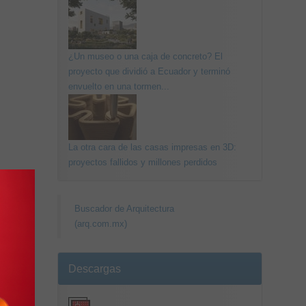
¿Un museo o una caja de concreto? El
proyecto que dividió a Ecuador y terminó
envuelto en una tormen...
La otra cara de las casas impresas en 3D:
proyectos fallidos y millones perdidos
Buscador de Arquitectura
(arq.com.mx)
Descargas