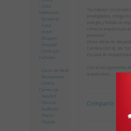
-
Casa
“Su trabajo construid
Habitacion
privilegiados, mitiga l
-
Escaleras
energía y brinda un es
-
Casa
cómo la arquitectura e
-
Hotel
personas”.
-
Bloques
Otras obras de Alejand
-
Hospital
Católica (2014), las To
-
Corte por
Escuela de Arquitectura
Fachada
Con el otorgamiento d
-
Curso de Revit
arquitectura.
-
Restaurante
-
Centro
Comercial
-
Neufert
Compartir artícu
-
Oficinas
-
Auditorio
-
Planos
-
Plazola
-