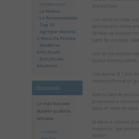
-
Instalaciones
arquitectura.
-
Lo Nuevo
-
Lo Recomendado
Con obras en Chile, Es
-
Top 10
demostraron cómo era p
-
Agregar Noticia
familias de escasos re
o Nota De Prensa
partir de una base sólid
-
Modificar
Artï¿½culo
Uno de los mejores eje
-
Artï¿½culo
Quinta Monroy (2004), u
Aleatorio
Con apenas $ 7,500 dól
manera informal un gr
Búsqueda
Ante la falta de recurs
propuestos y con cocin
Lo más buscado
llama el "ADN de clase
durante la última
semana:
Al darse a conocer la n
arquitecto “que profun
-
Premio
diseño”.
Pritzker