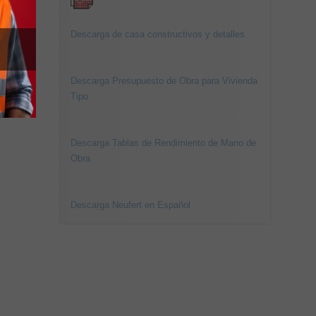
Descarga de casa constructivos y detalles
Descarga Presupuesto de Obra para Vivienda
Tipo
Descarga Tablas de Rendimiento de Mano de
Obra
Descarga Neufert en Español