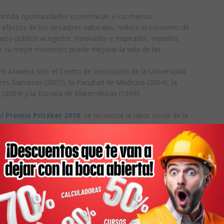
o brinda oportunidades económicas a los menos
os efectos de los desastres naturales, reduce el consumo de
pacio público acogedor. Innovador e inspirador, muestra
n su mejor momento puede mejorar la vida de las
ro Aravena son: el Centro de Innovación de la Universidad
rres Siamesas (2005), la Facultad de Medicina (2004), la
 (2004) y la Escuela de Matemáticas (1999).
el
Premio Pritzker 2016
, se reconoce la labor social de la
lo: