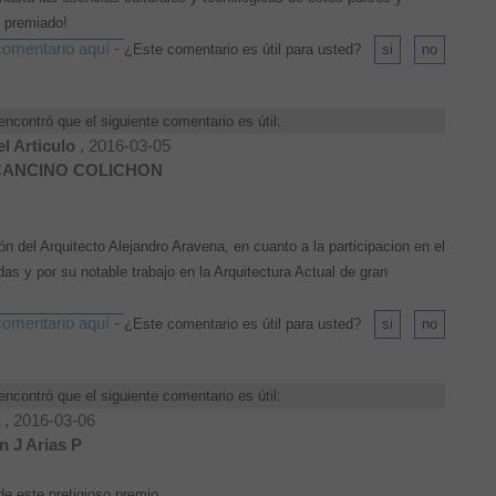
l premiado!
omentario aquí
-
¿Este comentario es útil para usted?
encontró que el siguiente comentario es útil:
l Articulo
, 2016-03-05
CANCINO COLICHON
ón del Arquitecto Alejandro Aravena, en cuanto a la participacion en el
das y por su notable trabajo en la Arquitectura Actual de gran
omentario aquí
-
¿Este comentario es útil para usted?
encontró que el siguiente comentario es útil:
a
, 2016-03-06
n J Arias P
e este pretigioso premio..