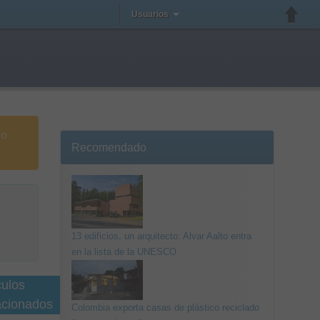
Usuarios
io
Recomendado
13 edificios, un arquitecto: Alvar Aalto entra
en la lista de la UNESCO
culos
acionados
Colombia exporta casas de plástico reciclado