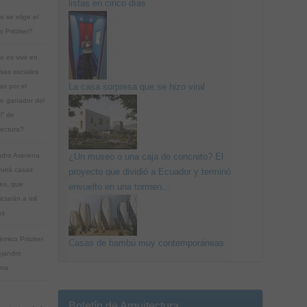
listas en cinco días
 se elige el
o Pritzker?
 es vivir en
asas sociales
La casa sorpresa que se hizo viral
as por el
no ganador del
l” de
tectura?
ndro Aravena
¿Un museo o una caja de concreto? El
ruirá casas
proyecto que dividió a Ecuador y terminó
les, que
envuelto en una tormen...
ciarán a mil
as
émico Pritzker
Casas de bambú muy contemporáneas
ejandro
ena
Boletín de Arquitectura