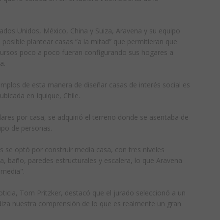
tados Unidos, México, China y Suiza, Aravena y su equipo
osible plantear casas “a la mitad” que permitieran que
cursos poco a poco fueran configurando sus hogares a
a.
mplos de esta manera de diseñar casas de interés social es
bicada en Iquique, Chile.
ares por casa, se adquirió el terreno donde se asentaba de
upo de personas.
os se optó por construir media casa, con tres niveles
a, baño, paredes estructurales y escalera, lo que Aravena
 media".
oticia, Tom Pritzker, destacó que el jurado seleccionó a un
diza nuestra comprensión de lo que es realmente un gran