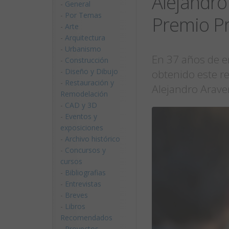
Alejandro
-
General
-
Por Temas
Premio Pr
-
Arte
-
Arquitectura
-
Urbanismo
En 37 años de e
-
Construcción
-
Diseño y Dibujo
obtenido este re
-
Restauración y
Alejandro Arave
Remodelación
-
CAD y 3D
-
Eventos y
exposiciones
-
Archivo histórico
-
Concursos y
cursos
-
Bibliografias
-
Entrevistas
-
Breves
-
Libros
Recomendados
-
Proyectos