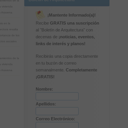
mientos de la
 vivienda
 Aravena
¡Mantente Informado(a)!
Recibe
GRATIS una suscripción
sis en la
ectura resalta
al "Boletín de Arquitectura" con
ortancia de los
decenas de
¡noticias, eventos,
ctos sociales
links de interés y planos!
Recibirás una copia directamente
mientos de la
en tu buzón de correo
 vivienda
semanalmente.
Completamente
 Aravena
¡GRATIS!
Nombre:
Apellidos:
Correo Electrónico: