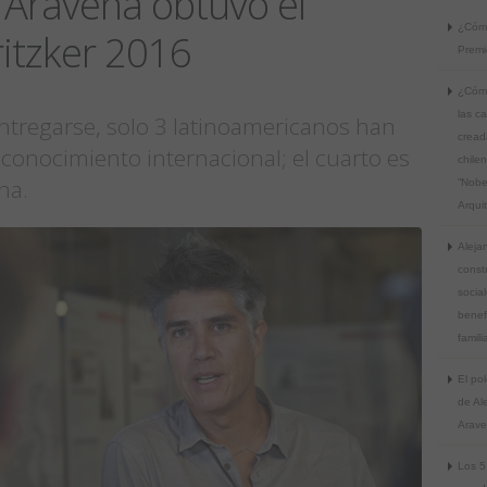
 Aravena obtuvo el
¿Cómo
itzker 2016
Premi
¿Cómo
las c
ntregarse, solo 3 latinoamericanos han
cread
conocimiento internacional; el cuarto es
chile
na.
“Nobe
Arqui
Aleja
const
socia
benefi
famili
El pol
de Al
Arav
Los 5