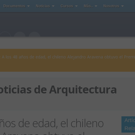
Documentos
Noticias
Cursos
Más..
Nosotros
: A los 48 años de edad, el chileno Alejandro Aravena obtuvo el Prem
ticias de Arquitectura
ños de edad, el chileno
Artí
Rel