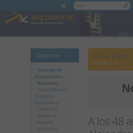
Categorías
Noticias
:
Biografías
Pritzker 2016
-
Noticias de
Arquitectura
-
Búsqueda
No
-
Sustentabilidad,
Ecologí­a y
Bioclimática
-
Domótica
-
Diseño de
A los 48 a
Interiores
-
Inmuebles