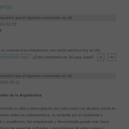
arios
encontró que el siguiente comentario es útil:
016-02-19
H
es conocer a los Arquitectos con visión artística hoy en día.
omentario aquí
-
¿Este comentario es útil para usted?
encontró que el siguiente comentario es útil:
 2016-03-11
rumbo de la Arquitectura
l premiado,su afán y preocupación por soluciones con alcance social en
primer orden en Latinoamérica, se extienda por el continente y
nal y académica; tan anquilosada y desorientada,guiada más hacia
hacía las esencias culturales y tecnológicas de estos países y