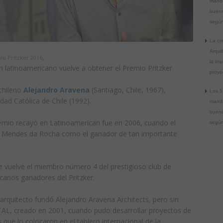
manda
buena
según
La cri
Arquit
,
io Pritzker 2016
la imp
 latinoamericano vuelve a obtener el Premio Pritzker.
proye
 chileno
Alejandro Aravena
(Santiago, Chile, 1967),
Los 5
dad Católica de Chile (1992).
manda
buena
remio recayó en Latinoamerican fue en 2006, cuando el
según
o Mendes da Rocha como el ganador de tan importante
e vuelve el miembro número 4 del prestigioso club de
canos ganadores del Pritzker.
arquitecto fundó Alejandro Aravena Architects, pero sin
L, creado en 2001, cuando pudo desarrollar proyectos de
 que lo colocaron en el tablero internacional de la