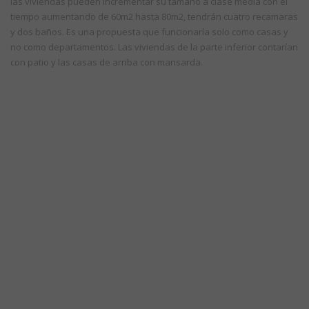
las viviendas pueden incrementar su tamaño a clase media con el
tiempo aumentando de 60m2 hasta 80m2, tendrán cuatro recamaras
y dos baños. Es una propuesta que funcionaría solo como casas y
no como departamentos. Las viviendas de la parte inferior contarían
con patio y las casas de arriba con mansarda.