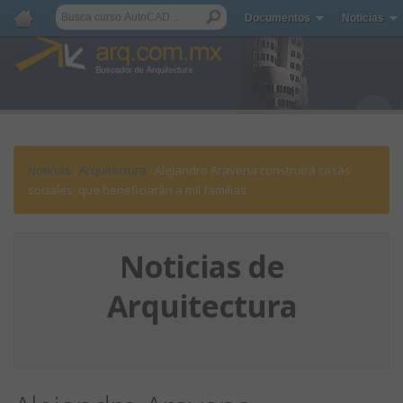
Documentos
Noticias
Noticias
:
Arquitectura
: Alejandro Aravena construirá casas
sociales, que beneficiarán a mil familias
Noticias de
Arquitectura