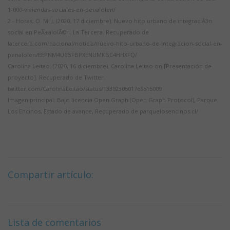
1-000-viviendas-sociales-en-penalolen/
2.- Horas, O. M. J. (2020, 17 diciembre). Nuevo hito urbano de integraciÃ3n
social en PeÃ±alolÃ©n. La Tercera. Recuperado de
latercera.com/nacional/noticia/nuevo-hito-urbano-de-integracion-social-en-
penalolen/EEPNM4U6BFBPXENUMKBC4HHXFQ/
Carolina Leitao. (2020, 16 diciembre). Carolina Leitao on [Presentación de
proyecto]. Recuperado de Twitter.
twitter.com/CarolinaLeitao/status/1339230501769515009
Imagen principal: Bajo licencia Open Graph (Open Graph Protocol), Parque
Los Encinos, Estado de avance, Recuperado de parquelosencinos.cl/
Compartir artículo:
Lista de comentarios