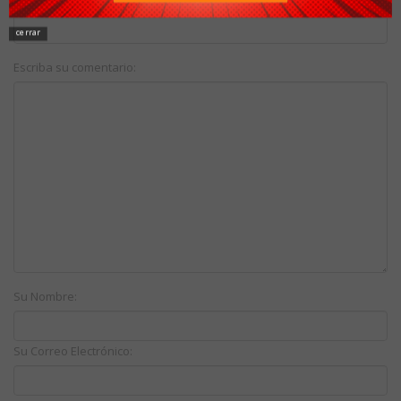
cerrar
Escriba su comentario:
Su Nombre:
Su Correo Electrónico: