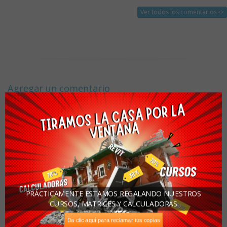
Ver todos los comentarios>>
Agregar un comentario
Por favor llene completamente la forma abajo, y nosotros
agregaremos su comentario tan pronto como sea posible.
1
2
3
4
Una calificación: (1 malo 5 muy bueno)
5
Estoy calificando:
PRÁCTICAMENTE ESTAMOS REGALANDO NUESTROS
CURSOS, MATRICES Y CALCULADORAS
Da clic aquí para reclamar tus copias
Asunto: