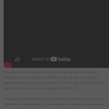
“El condominio Parque Los Encinos, marcará la hoja de ruta de la
integración social y territorial del desarrollo urbano de nuestra
capital y también, por qué no decirlo, de Chile”, comentó la alcaldesa
Carolina Leitao en la visita realizada al terreno. (1)
De acuerdo con Elemental, el proyecto es un esfuerzo por apoyar y
beneficiar a las viviendas a través de dos innovaciones. La primera,