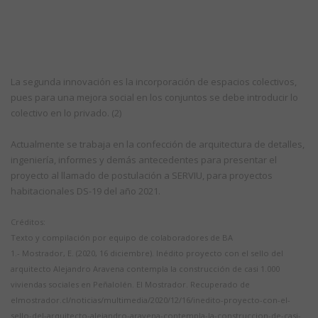
La segunda innovación es la incorporación de espacios colectivos,
pues para una mejora social en los conjuntos se debe introducir lo
colectivo en lo privado. (2)
Actualmente se trabaja en la confección de arquitectura de detalles,
ingeniería, informes y demás antecedentes para presentar el
proyecto al llamado de postulación a SERVIU, para proyectos
habitacionales DS-19 del año 2021.
Créditos:
Texto y compilación por equipo de colaboradores de BA
1.- Mostrador, E. (2020, 16 diciembre). Inédito proyecto con el sello del
arquitecto Alejandro Aravena contempla la construcción de casi 1.000
viviendas sociales en Peñalolén. El Mostrador. Recuperado de
elmostrador.cl/noticias/multimedia/2020/12/16/inedito-proyecto-con-el-
sello-del-arquitecto-alejandro-aravena-contempla-la-construccion-de-casi-