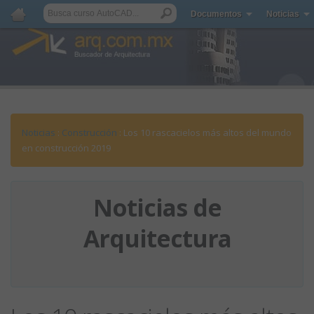
Documentos
Noticias
Noticias
:
Construcción
: Los 10 rascacielos más altos del mundo
en construcción 2019
Noticias de
Arquitectura