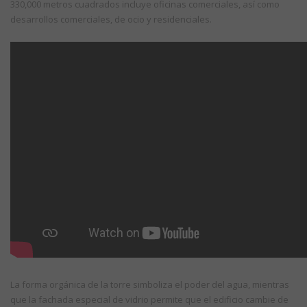
330,000 metros cuadrados incluye oficinas comerciales, así como
desarrollos comerciales, de ocio y residenciales.
La forma orgánica de la torre simboliza el poder del agua, mientras
que la fachada especial de vidrio permite que el edificio cambie de