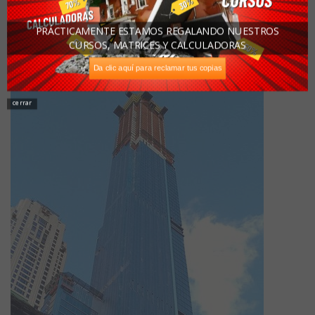
estructura más alta en una zona sísmica de alta peligrosidad.
PRÁCTICAMENTE ESTAMOS REGALANDO NUESTROS
6.
Central Park Tower
(Nueva York, EUA, 472 metros, finalización
CURSOS, MATRICES Y CALCULADORAS
estimada 2020)
Da clic aquí para reclamar tus copias
cerrar