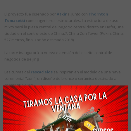
El proyecto fue diseñado por
Atkin
s, junto con
Thornton
Tomasetti
como ingenieros estructurales. La estructura de uso
mixto será la pieza central del negocio central distrito en Hefei, una
ciudad en el centro-este de China.7. China Zun Tower (Pekín, China:
527 metros, finalización estimada 2018)
La torre inaugurará la nueva extensión del distrito central de
negocios de Beijing.
Las curvas del
rascacielos
se inspiran en el modelo de una nave
ceremonial "zun", un diseño de bronce o cerámica destinado a
contener el vino.
Diseñado por la firma internacional Farrells, con la ayuda de
ingeniería de Arup y KPF como arquitecto ejecutivo y de diseño, la
torre contará con oficinas, club privado y una plataforma de
observación, así como departamentos en alquiler.
Al concluirse se convertirá en el edificio más alto de China, y la