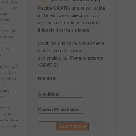
al más largo
mundo que
Recibe
GRATIS una suscripción
ó por
al "Boletín de Arquitectura" con
ecupo
decenas de
¡noticias, eventos,
links de interés y planos!
iXi Village
izado por
onal
Recibirás una copia directamente
truction
en tu buzón de correo
io
semanalmente.
Completamente
¡GRATIS!
ng Daxing: El
do de Zaha
Nombre:
d y ADPI en
eropuerto
grande del
Apellidos:
do
zazos
Correo Electrónico:
aron la
tencia de un
e de cristal