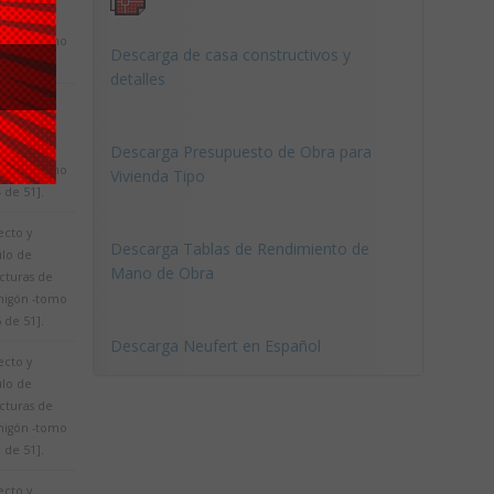
cturas de
igón -tomo
Descarga de casa constructivos y
2 de 45].
detalles
ecto y
ulo de
cturas de
Descarga Presupuesto de Obra para
igón -tomo
Vivienda Tipo
4 de 51].
ecto y
Descarga Tablas de Rendimiento de
ulo de
Mano de Obra
cturas de
igón -tomo
5 de 51].
Descarga Neufert en Español
ecto y
ulo de
cturas de
igón -tomo
1 de 51].
ecto y