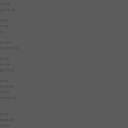
echo de
g [V de V].
sición
te de
era
te Rion
ion [Parte V].
te del
echo de
g [I de V].
ulo de
cturas de
tes de
reto [31 de
ulo de
cturas de
tes de