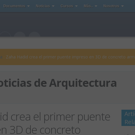
Documentos
Noticias
Cursos
Más..
Nosotros
ra
: Zaha Hadid crea el primer puente impreso en 3D de concreto ar
ticias de Arquitectura
d crea el primer puente
Art
Rel
n 3D de concreto