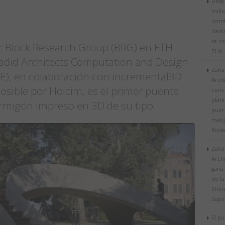
Desp
millo
nomb
Hadid
se c
r Block Research Group (BRG) en ETH
ZHA
adid Architects Computation and Design
Zaha
), en colaboración con incremental3D
Archi
osible por Holcim, es el primer puente
conc
plani
migón impreso en 3D de su tipo.
puer
más 
Rusia
Zaha
Archi
gana
de la
Shen
Supe
El p