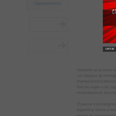
Departamentos
cerrar
Mediante un proceso ad
con bloques de hormig
mampostería tradiciona
fuerzas viajen a las za
ensamblada en seco es
El puente está integra
específica, hecha a me
equipo de investigació