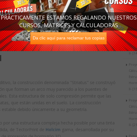
Estru
Horm
PRÁCTICAMENTE ESTAMOS REGALANDO NUESTROS
I- [4
CURSOS, MATRICES Y CALCULADORAS
Proy
Cálc
Da clic aquí para reclamar tus copias
Estru
Horm
II- [1
Proy
Cálc
Estru
itivo, la construcción denominada "Striatus" se construyó
Horm
ón que forman un arco muy parecido a los puentes de
II- [1
les. Esta estructura de solo compresión permite que las
Proy
patas, que están unidas en el suelo. La construcción
Cálc
 estable debido únicamente a su geometría.
Estru
Horm
do por una estructura compleja hecha posible por una tinta
II- [2
dida, de TectorPrint de
Holcim
gama, desarrollada por su
n de impresión de hormigón 3D.
Proy