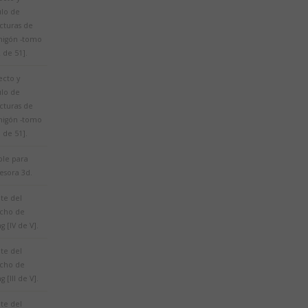
ulo de
cturas de
igón -tomo
2 de 51].
ecto y
ulo de
cturas de
igón -tomo
8 de 51].
le para
esora 3d.
te del
echo de
g [IV de V].
te del
echo de
g [III de V].
te del