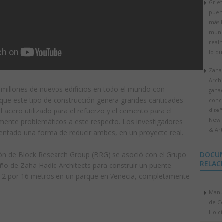
Griet
puent
más l
mund
realm
lo qu
Zaha
Archi
millones de nuevos edificios en todo el mundo con
gana
ue este tipo de construcción genera grandes cantidades
conc
 acero utilizado para el refuerzo y el cemento para el
diseñ
New 
ente problemáticos a este respecto. Los investigadores
& Ar
ntado una forma de reducir ambos, en un proyecto real.
DOCU
ión de Block Research Group (BRG) se asoció con el Grupo
RELAC
o de Zaha Hadid Architects para construir un puente
12 por 16 metros en un parque en Venecia, completamente
Manu
de C
Holc