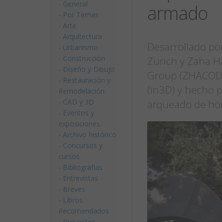
-
General
armado
-
Por Temas
-
Arte
-
Arquitectura
Desarrollado po
-
Urbanismo
-
Construcción
Zurich y Zaha H
-
Diseño y Dibujo
Group (ZHACODE
-
Restauración y
(in3D) y hecho p
Remodelación
-
CAD y 3D
arqueado de hor
-
Eventos y
exposiciones
-
Archivo histórico
-
Concursos y
cursos
-
Bibliografias
-
Entrevistas
-
Breves
-
Libros
Recomendados
-
Proyectos