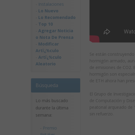
-
Instalaciones
-
Lo Nuevo
-
Lo Recomendado
-
Top 10
-
Agregar Noticia
o Nota De Prensa
-
Modificar
Artï¿½culo
Se están construyendo 
-
Artï¿½culo
hormigón armado, aunq
Aleatorio
de emisiones de CO2. El
hormigón son especialm
de ETH ahora han prese
Búsqueda
El Grupo de Investigac
Lo más buscado
de Computación y Diseñ
peatonal arqueado de 
durante la última
sin refuerzo.
semana:
-
Premio
Pritzker