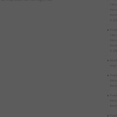
Cálc
Estru
Horm
II- [2
Proy
Cálc
Estru
Horm
II- [2
Mueb
impr
Puen
Estr
Berin
Puen
Estr
Berin
Puen