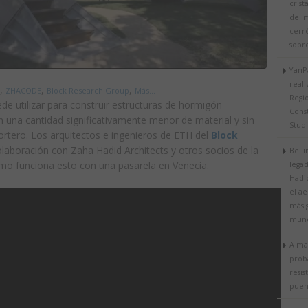
crist
del 
cerr
sobr
YanPa
real
,
,
,
ZHACODE
Block Research Group
Más...
Regi
de utilizar para construir estructuras de hormigón
Cons
n una cantidad significativamente menor de material y sin
Stud
ortero. Los arquitectos e ingenieros de ETH del
Block
laboración con Zaha Hadid Architects y otros socios de la
Beiji
mo funciona esto con una pasarela en Venecia.
lega
Hadi
el a
más 
mun
A ma
prob
resis
puent