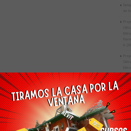
Tanq
de h
Proy
Cálc
Estru
Horm
II- [3
Proy
Cálc
Estru
Horm
I- [3
Proy
Cálc
Estru
Horm
I- [4
Proy
Cálc