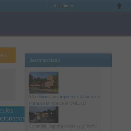
Usuarios
mado
Recomendado
13 edificios, un arquitecto: Alvar Aalto
entra en la lista de la UNESCO
ículos
acionados
Colombia exporta casas de plástico