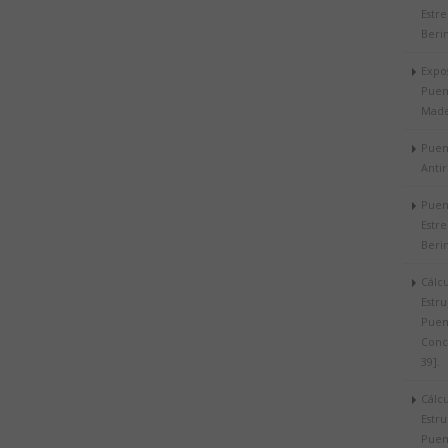
Estr
Berin
Expo
Puen
Mad
Puen
Antir
Puen
Estr
Berin
Cálc
Estru
Puen
Conc
39].
Cálc
Estru
Puen