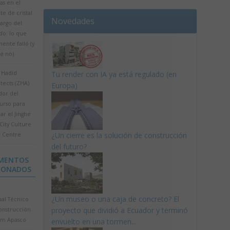
as en el
e de cristal
Novedades
argo del
o: lo que
ente falló (y
e no)
 Hadid
Tu render con IA ya está regulado (en
tects (ZHA)
Europa)
dor del
urso para
ar el Jinghe
City Culture
¿Un cierre es la solución de construcción
t Centre
del futuro?
MENTOS
IONADOS
¿Un museo o una caja de concreto? El
al Técnico
proyecto que dividió a Ecuador y terminó
onstrucción
im Apasco
envuelto en una tormen...