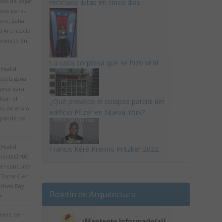
ués de pagar
reciclado listas en cinco días
nes por su
re, Zaha
 Architects
onvierte en
La casa sorpresa que se hizo viral
 Hadid
tects gana
urso para
ficar el
¿Qué provocó el colapso parcial del
to de envío
edificio Pfizer en Nueva York?
grande de
 Hadid
Francis Kéré Premio Pritzker 2022
tects (ZHA)
 el concurso
 Torre C en
zhen Bay
Boletín de Arquitectura
r
uente de
¡Mantente Informado(a)!