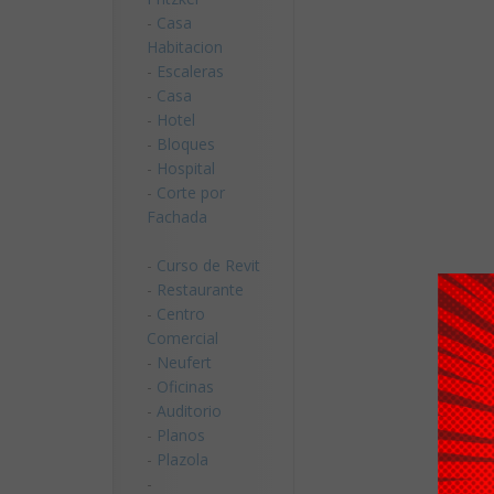
-
Casa
Habitacion
-
Escaleras
-
Casa
-
Hotel
-
Bloques
-
Hospital
-
Corte por
Fachada
-
Curso de Revit
-
Restaurante
-
Centro
Comercial
-
Neufert
-
Oficinas
-
Auditorio
-
Planos
-
Plazola
-