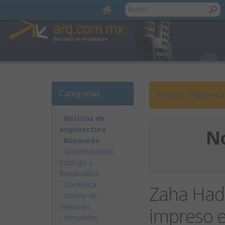
Categorías
Noticias
:
Arquitectu
-
Noticias de
Arquitectura
No
-
Búsqueda
-
Sustentabilidad,
Ecologí­a y
Bioclimática
-
Domótica
Zaha Hadi
-
Diseño de
Interiores
impreso e
-
Inmuebles