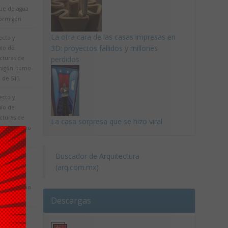
ue de agua
ormigón
La otra cara de las casas impresas en
ecto y
3D: proyectos fallidos y millones
ulo de
cturas de
perdidos
igón -tomo
0 de 51].
ecto y
ulo de
cturas de
La casa sorpresa que se hizo viral
igón -tomo
8 de 45].
Buscador de Arquitectura
ecto y
(arq.com.mx)
ulo de
cturas de
igón -tomo
0 de 45].
Descargas
ecto y
ulo de