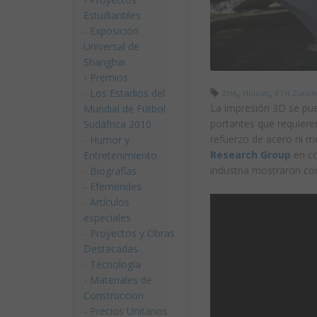
Estudiantiles
-
Exposición
Universal de
Shanghai
-
Premios
,
,
-
Los Estadios del
ZHA
Holcim
ETH Zurich
La impresión 3D se pue
Mundial de Fútbol
portantes que requiere
Sudáfrica 2010
refuerzo de acero ni m
-
Humor y
Research Group
en co
Entretenimiento
industria mostraron có
-
Biografías
-
Efemérides
-
Artículos
especiales
-
Proyectos y Obras
Destacadas
-
Tecnología
-
Materiales de
Construccion
-
Precios Unitarios