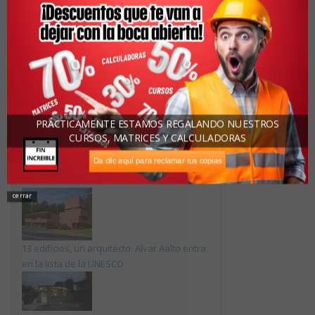
Su Nombre:
Su Correo Electrónico:
<< Artículo Anterior
Siguiente Artículo >>
PRÁCTICAMENTE ESTAMOS REGALANDO NUESTROS
CURSOS, MATRICES Y CALCULADORAS
Recomendado
Da clic aquí para reclamar tus copias
cerrar
13 edificios, un arquitecto: Alvar Aalto entra
en la lista de la UNESCO