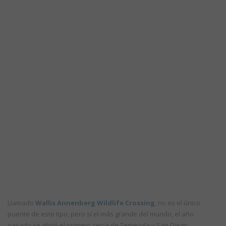
Llamado
Wallis Annenberg Wildlife Crossing
, no es el único
puente de este tipo, pero sí el más grande del mundo, el año
pasado se abrió el primero cerca de Temecula y San Diego,