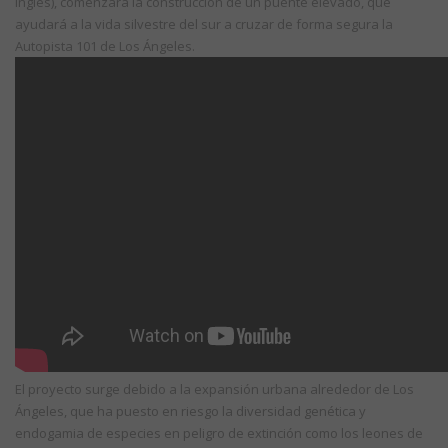
inglés), comenzará la construcción de un puente elevado, que
ayudará a la vida silvestre del sur a cruzar de forma segura la
Autopista 101 de Los Ángeles.
El proyecto surge debido a la expansión urbana alrededor de Los
Ángeles, que ha puesto en riesgo la diversidad genética y
endogamia de especies en peligro de extinción como los leones de