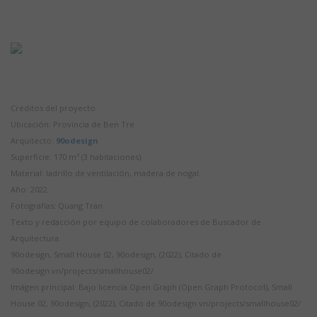
Créditos del proyecto
Ubicación: Provincia de Ben Tre
Arquitecto:
90odesign
Superficie: 170 m² (3 habitaciones)
Material: ladrillo de ventilación, madera de nogal.
Año: 2022
Fotografías: Quang Tran
Texto y redacción por equipo de colaboradores de Buscador de
Arquitectura.
90odesign, Small House 02, 90odesign, (2022), Citado de
90odesign.vn/projects/smallhouse02/
Imágen principal: Bajo licencia Open Graph (Open Graph Protocol), Small
House 02, 90odesign, (2022), Citado de 90odesign.vn/projects/smallhouse02/