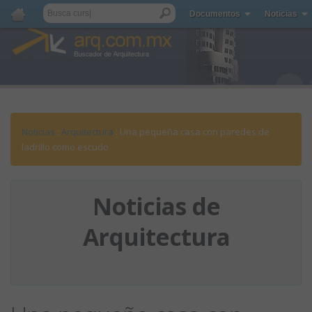
Documentos
Noticias
Noticias
:
Arquitectura
: Una pequeña casa con paredes de
ladrillo como escudo
Noticias de
Arquitectura