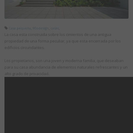
,
,
,
Casa pequeña
90odesign
casas
La casa esta construida sobre los cimientos de una antigua
propiedad de una forma peculiar, ya que esta encerrada por los
edificios circundantes.
Los propietarios, son una joven y moderna familia, que deseaban
para su casa abundancia de elementos naturales refrescantes y un
alto grado de privacidad.