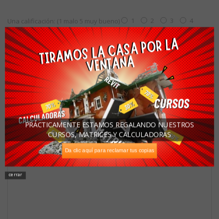
1
2
3
4
Una calificación: (1 malo 5 muy bueno)
5
Estoy calificando:
Asunto:
PRÁCTICAMENTE ESTAMOS REGALANDO NUESTROS
Escriba su comentario:
CURSOS, MATRICES Y CALCULADORAS
Da clic aquí para reclamar tus copias
cerrar