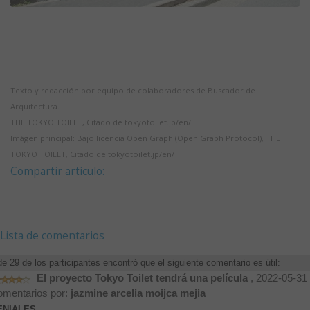
Texto y redacción por equipo de colaboradores de Buscador de
Arquitectura.
THE TOKYO TOILET, Citado de tokyotoilet.jp/en/
Imágen principal: Bajo licencia Open Graph (Open Graph Protocol), THE
TOKYO TOILET, Citado de tokyotoilet.jp/en/
Compartir artículo:
Lista de comentarios
de 29 de los participantes encontró que el siguiente comentario es útil:
El proyecto Tokyo Toilet tendrá una película
, 2022-05-31
mentarios por:
jazmine arcelia moijca mejia
ENIALES