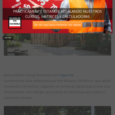
PRÁCTICAMENTE ESTAMOS REGALANDO NUESTROS
CURSOS, MATRICES Y CALCULADORAS
Da clic aquí para reclamar tus copias
cerrar
Baño público Yoyogi-Hachiman por
Toyo Ito
La estructura esta compuesta por tres bloques cilíndricos, que están
rematados con techos colgantes en forma de cúpula para crear una
forma similar a los hongos que crecen en el bosque que rodea el
santuario cercano.