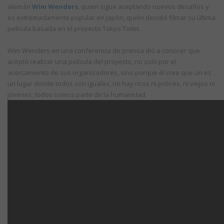
alemán
Wim Wenders
, quien sigue aceptando nuevos desafíos y
es extremadamente popular en Japón, quién decidió filmar su última
película basada en el proyecto Tokyo Toilet.
Wim Wenders en una conferencia de prensa dió a conocer que
aceptó realizar una película del proyecto, no solo por el
acercamiento de sus organizadores, sino porque él cree que un es
un lugar donde todos son iguales, no hay ricos ni pobres, ni viejos ni
jóvenes, todos somos parte de la humanidad.