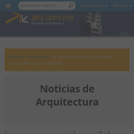
Documentos
Noticias
Noticias
:
Arquitectura
: La nave espacial que Zaha Hadid
diseñó para Naomi Campbell
Noticias de
Arquitectura