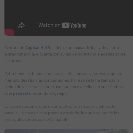
Se trata de
Capital Hill
Residence una
casa
de lujo y de aspecto
extraordinario que cuenta con suites de dormitorio elevadas sobre
los árboles.
Zaha Hadid es famosa por sus diseños únicos y futuristas que a
menudo desafían las convenciones. Por eso se la ha llamado la
"reina de las curvas" por el uso que hace de ellas en sus diseños.
Este
proyecto
es un claro ejemplo.
La casa está construida en una colina con vistas increíbles del
paisaje. La casa es muy privada y aislada, lo que era uno de los
principales requisitos de Campbell