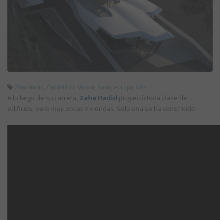
,
,
,
,
,
Zaha Hadid
Capital Hill
Moscú
Rusia
europa
Más...
A lo largo de su carrera,
Zaha Hadid
proyectó toda clase de
edificios, pero muy pocas viviendas. Sólo una se ha construido.