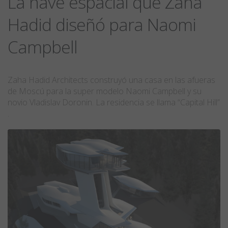
La nave espacial que Zaha
Hadid diseñó para Naomi
Campbell
Zaha Hadid Architects construyó una casa en las afueras
de Moscú para la super modelo Naomi Campbell y su
novio Vladislav Doronin. La residencia se llama “Capital Hill”
.