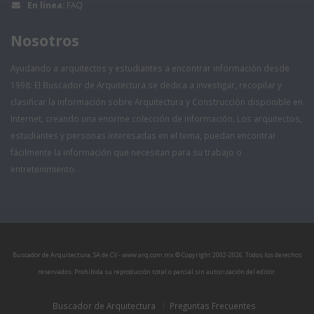
En línea:
FAQ
Nosotros
Ayudando a arquitectos y estudiantes a encontrar información desde
1998: El Buscador de Arquitectura se dedica a investigar, recopilar y
clasificar la información sobre Arquitectura y Construcción disponible en
Internet, creando una enorme colección de información. Los arquitectos,
estudiantes y personas interesadas en el tema, puedan encontrar
fácilmente la información que necesitan para su trabajo o
entretenimiento.
Buscador de Arquitectura, SA de CV - www.arq.com.mx © Copyright 2002-
2026. Todos los derechos
reservados. Prohibida su reproduccón total o parcial sin autorización del editor.
Buscador de Arquitectura
Preguntas Frecuentes