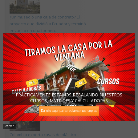
¿Un museo o una caja de concreto? El
proyecto que dividió a Ecuador y terminó
envuelto en una tormen...
13 edificios, un arquitecto: Alvar Aalto entra
en la lista de la UNESCO
PRÁCTICAMENTE ESTAMOS REGALANDO NUESTROS
La madera utilizada de la forma más
CURSOS, MATRICES Y CALCULADORAS
elemental para un acogedor diseño. Casa
Chagual.
Da clic aquí para reclamar tus copias
cerrar
Colombia exporta casas de plástico