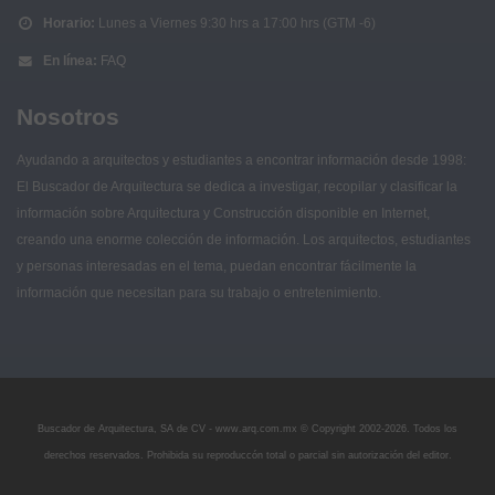
Horario:
Lunes a Viernes 9:30 hrs a 17:00 hrs (GTM -6)
En línea:
FAQ
Nosotros
Ayudando a arquitectos y estudiantes a encontrar información desde 1998:
El Buscador de Arquitectura se dedica a investigar, recopilar y clasificar la
información sobre Arquitectura y Construcción disponible en Internet,
creando una enorme colección de información. Los arquitectos, estudiantes
y personas interesadas en el tema, puedan encontrar fácilmente la
información que necesitan para su trabajo o entretenimiento.
Buscador de Arquitectura, SA de CV - www.arq.com.mx © Copyright 2002-
2026. Todos los
derechos reservados. Prohibida su reproduccón total o parcial sin autorización del editor.