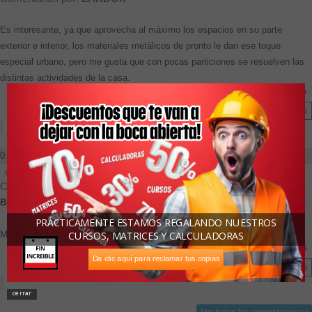
Es interesante, ya que aprovecha al màximo los espacios en su parte
exterior e interior, los materiales metàlicos de pronto le dan ese toque
especial urbano, pero me gusta que con pocas particiones se resuelven las
distintas actividades de la casa.
Responda al comentario aquí
-
¿Este comentario es útil para usted?
0 de 40 de los participantes encontró que el siguiente comentario es útil:
Calificación
, 2011-10-02
Comentarios por:
Diego Giraldo S.
Bueno
PRÁCTICAMENTE ESTAMOS REGALANDO NUESTROS
Muy Buena publicación.
CURSOS, MATRICES Y CALCULADORAS
Responda al comentario aquí
-
¿Este comentario es útil para usted?
Da clic aquí para reclamar tus copias
cerrar