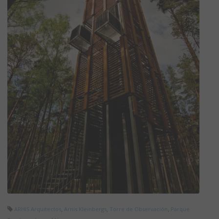
,
,
,
ARHIS Arquitectos
Arnis Kleinbergs
Torre de Observación
Parque