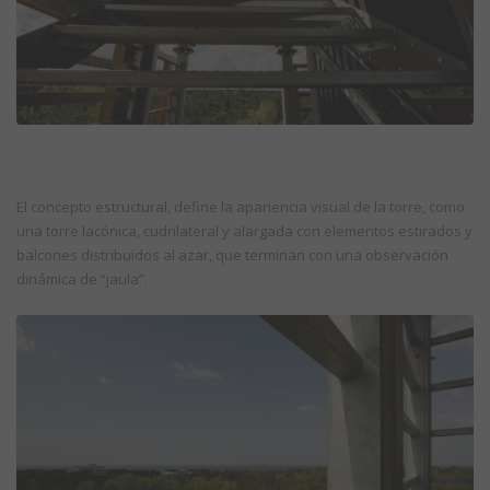
El concepto estructural, define la apariencia visual de la torre, como
una torre lacónica, cudrilateral y alargada con elementos estirados y
balcones distribuidos al azar, que terminan con una observación
dinámica de “jaula”.