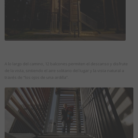
A lo largo del camino, 12 balcones permiten el descanso y disfrute
de la vista, sintiendo el aire solitario del lugar y la vista natural a
través de “los ojos de una ardilla”.