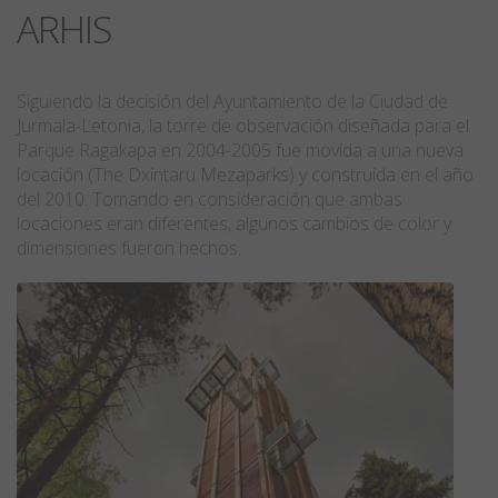
ARHIS
Siguiendo la decisión del Ayuntamiento de la Ciudad de
Jurmala-Letonia, la torre de observación diseñada para el
Parque Ragakapa en 2004-2005 fue movida a una nueva
locación (The Dxintaru Mezaparks) y construida en el año
del 2010. Tomando en consideración que ambas
locaciones eran diferentes, algunos cambios de color y
dimensiones fueron hechos.