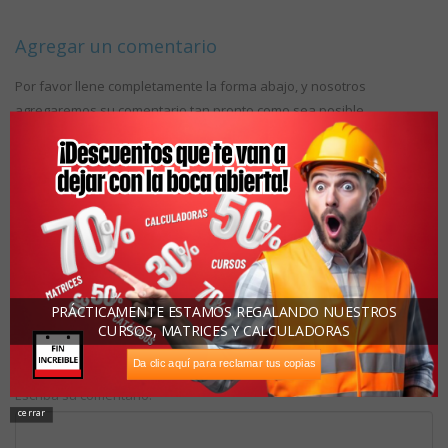
Agregar un comentario
Por favor llene completamente la forma abajo, y nosotros
agregaremos su comentario tan pronto como sea posible.
1
2
3
4
Una calificación: (1 malo 5 muy bueno)
5
Estoy calificando:
PRÁCTICAMENTE ESTAMOS REGALANDO NUESTROS
Asunto:
CURSOS, MATRICES Y CALCULADORAS
Da clic aquí para reclamar tus copias
Escriba su comentario:
cerrar