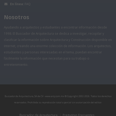
En línea:
FAQ
Nosotros
Ayudando a arquitectos y estudiantes a encontrar información desde
1998: El Buscador de Arquitectura se dedica a investigar, recopilar y
clasificar la información sobre Arquitectura y Construcción disponible en
Internet, creando una enorme colección de información. Los arquitectos,
estudiantes y personas interesadas en el tema, puedan encontrar
fácilmente la información que necesitan para su trabajo o
entretenimiento.
Buscador de Arquitectura, SA de CV - www.arq.com.mx © Copyright 2002-
2026. Todos los derechos
reservados. Prohibida su reproduccón total o parcial sin autorización del editor.
Buscador de Arquitectura
Preguntas Frecuentes