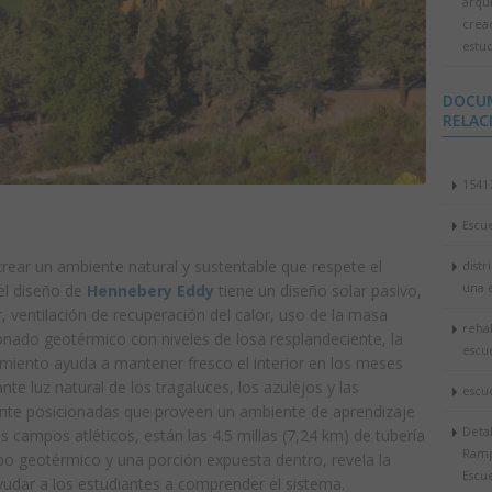
arqu
crea
estud
DOCU
RELAC
1541
Escu
crear un ambiente natural y sustentable que respete el
distr
el diseño de
Hennebery Eddy
tiene un diseño solar pasivo,
una 
ar, ventilación de recuperación del calor, uso de la masa
rehab
onado geotérmico con niveles de losa resplandeciente, la
escu
amiento ayuda a mantener fresco el interior en los meses
te luz natural de los tragaluces, los azulejos y las
escu
te posicionadas que proveen un ambiente de aprendizaje
Detal
s campos atléticos, están las 4.5 millas (7,24 km) de tubería
Ramp
mpo geotérmico y una porción expuesta dentro, revela la
Escu
yudar a los estudiantes a comprender el sistema.