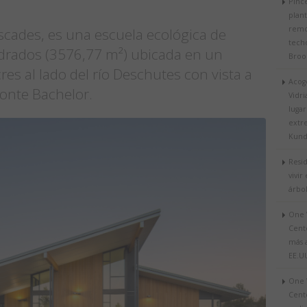
Pinc
plant
remo
cades, es una escuela ecológica de
tech
drados (3576,77 m²) ubicada en un
Broo
es al lado del río Deschutes con vista a
Acog
monte Bachelor.
Vidr
lugar
extr
Kundi
Resi
vivir
árbo
One 
Cente
más 
EE.U
One 
Cente