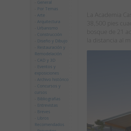
-
General
-
Por Temas
La Academia Cas
-
Arte
-
Arquitectura
38,500 pies cua
-
Urbanismo
bosque de 21 acr
-
Construcción
la distancia al 
-
Diseño y Dibujo
-
Restauración y
Remodelación
-
CAD y 3D
-
Eventos y
exposiciones
-
Archivo histórico
-
Concursos y
cursos
-
Bibliografias
-
Entrevistas
-
Breves
-
Libros
Recomendados
-
Proyectos