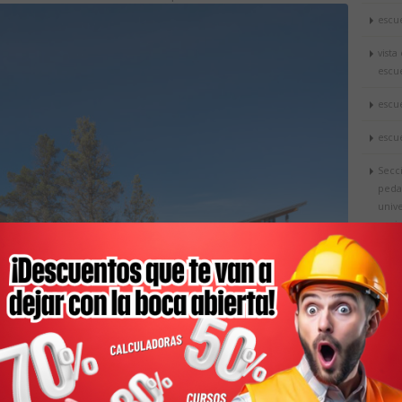
escue
vista
escu
escue
escue
Secc
peda
univ
nacio
cent
Rest
aden
univ
univ
Univ
el proyecto ya ha sido premiado con un AIA Portland