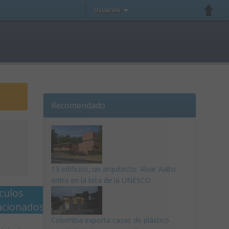
Usuarios
Recomendado
13 edificios, un arquitecto: Alvar Aalto
entra en la lista de la UNESCO
ículos
acionados
Colombia exporta casas de plástico