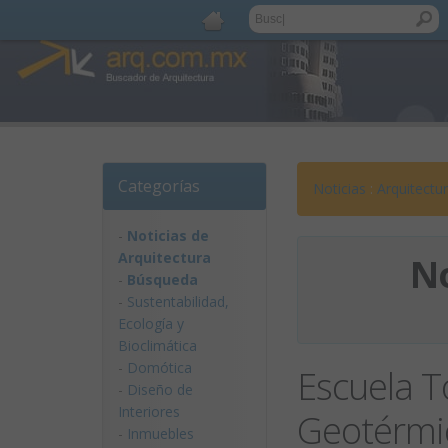
Categorías
Noticias
:
Arquitectu
-
Noticias de
Arquitectura
No
-
Búsqueda
-
Sustentabilidad,
Ecologí­a y
Bioclimática
-
Domótica
Escuela T
-
Diseño de
Interiores
Geotérmi
-
Inmuebles