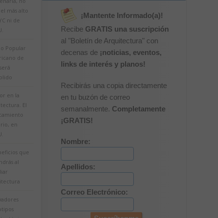
eñaría, no
 el más alto
¡Mantente Informado(a)!
YC ni de
Recibe
GRATIS una suscripción
U.
al "Boletín de Arquitectura" con
o Popular
decenas de
¡noticias, eventos,
icano de
links de interés y planos!
será
lido
Recibirás una copia directamente
r en la
en tu buzón de correo
tectura. El
semanalmente.
Completamente
camiento
¡GRATIS!
ario, en
U.
Nombre:
eficios que
ndrás al
Apellidos:
iar
itectura
Correo Electrónico:
vadores
otipos