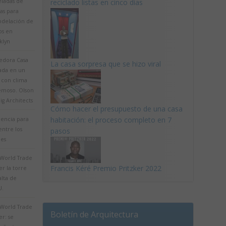
eladas de
reciclado listas en cinco días
as para
delación de
os en
klyn
edora Casa
La casa sorpresa que se hizo viral
iada en un
 con clima
emoso. Olson
g Architects
Cómo hacer el presupuesto de una casa
habitación: el proceso completo en 7
dencia para
 entre los
pasos
les
World Trade
Francis Kéré Premio Pritzker 2022
r la torre
alta de
U.
World Trade
Boletín de Arquitectura
r: se