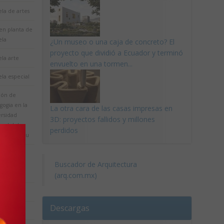
la de artes
 en planta de
ela
¿Un museo o una caja de concreto? El
proyecto que dividió a Ecuador y terminó
la arte
envuelto en una tormen...
la especial
ión de
gogia en la
La otra cara de las casas impresas en
ersidad
3D: proyectos fallidos y millones
nal del
perdidos
ro del peru
aurante
Buscador de Arquitectura
tro de
ersidad
(arq.com.mx)
ersidad
Descargas
ersidad