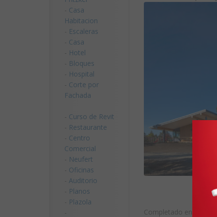
-
Casa
Habitacion
-
Escaleras
-
Casa
-
Hotel
-
Bloques
-
Hospital
-
Corte por
Fachada
-
Curso de Revit
-
Restaurante
-
Centro
Comercial
-
Neufert
-
Oficinas
-
Auditorio
-
Planos
-
Plazola
Completado en el 2013 
-