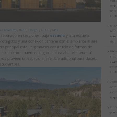
redis
sería
de N
EE.U
Muse
,
,
,
,
des Academy
Bend
Oregon
EE.UU.
Más...
Amer
stá separado en secciones, baja
escuela
y alta escuela;
Arte 
protegidos y una conexión cercana con el ambiente al aire
demo
ficio principal esta un gimnasio construido de formas de
Humo
nciona como puertas plegables para abrir el interior al
arqui
zos proveen un espacio al aire libre adicional para clases,
apar
tudiantiles.
liter
EE.U
7 ben
obte
estud
Arqu
Inno
prot