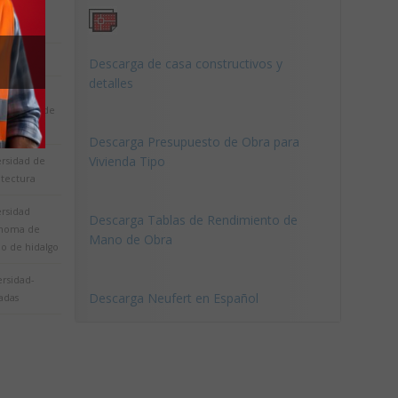
ersidad de
cruz.
ersidad
Descarga de casa constructivos y
detalles
 de
ersidades de
co
Descarga Presupuesto de Obra para
Vivienda Tipo
ersidad de
itectura
ersidad
Descarga Tablas de Rendimiento de
noma de
Mano de Obra
do de hidalgo
rsidad-
Descarga Neufert en Español
adas