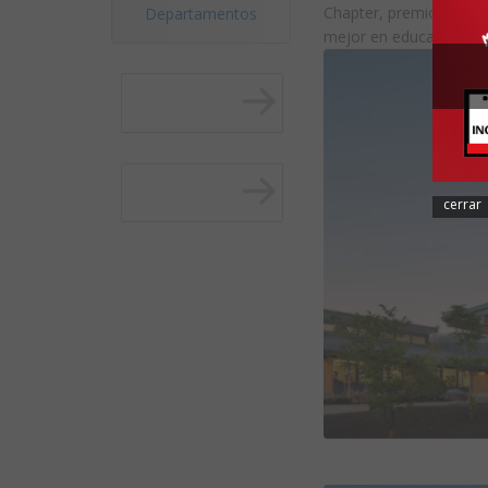
Chapter, premio citació
Departamentos
mejor en educación.
cerrar