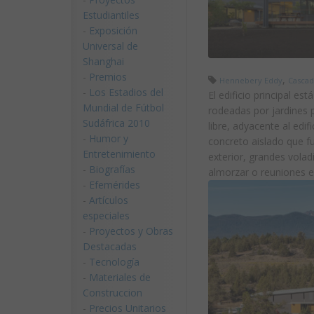
Estudiantiles
-
Exposición
Universal de
Shanghai
-
Premios
,
Hennebery Eddy
Casca
-
Los Estadios del
El edificio principal e
Mundial de Fútbol
rodeadas por jardines 
Sudáfrica 2010
libre, adyacente al edi
-
Humor y
concreto aislado que fu
Entretenimiento
exterior, grandes voladi
-
Biografías
almorzar o reuniones es
-
Efemérides
-
Artículos
especiales
-
Proyectos y Obras
Destacadas
-
Tecnología
-
Materiales de
Construccion
-
Precios Unitarios