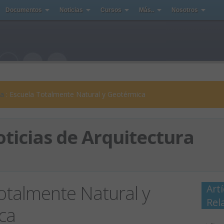
Documentos
Noticias
Cursos
Más..
Nosotros
ra
: Escuela Totalmente Natural y Geotérmica
ticias de Arquitectura
otalmente Natural y
Art
Rel
ca