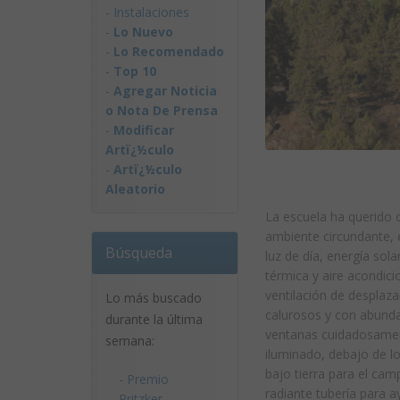
-
Instalaciones
-
Lo Nuevo
-
Lo Recomendado
-
Top 10
-
Agregar Noticia
o Nota De Prensa
-
Modificar
Artï¿½culo
-
Artï¿½culo
Aleatorio
La escuela ha querido 
ambiente circundante, 
Búsqueda
luz de día, energía sol
térmica y aire acondici
ventilación de desplaz
Lo más buscado
calurosos y con abundan
durante la última
ventanas cuidadosamen
semana:
iluminado, debajo de lo
bajo tierra para el ca
-
Premio
radiante tubería para a
Pritzker