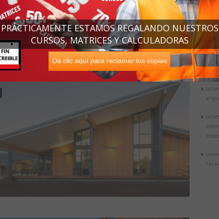
n, 2013 y el
Oregon
Chapter IIDA, el premio 2013 a lo
Univ
Vera
PRÁCTICAMENTE ESTAMOS REGALANDO NUESTROS
univ
CURSOS, MATRICES Y CALCULADORAS
logos
Da clic aquí para reclamar tus copias
univ
Méxi
univ
arqu
univ
autó
esta
Unive
Fach