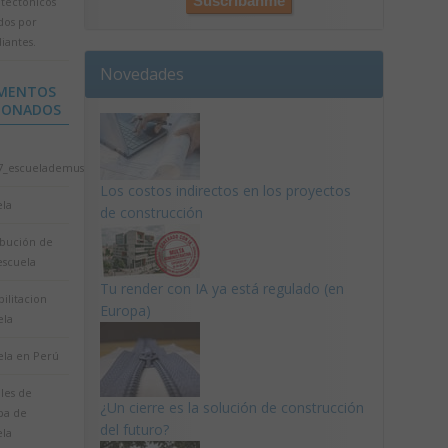
itectónicos
dos por
iantes.
Novedades
MENTOS
IONADOS
7_escuelademusica
Los costos indirectos en los proyectos
ela
de construcción
ibución de
escuela
Tu render con IA ya está regulado (en
ilitacion
Europa)
ela
ela en Perú
les de
¿Un cierre es la solución de construcción
a de
del futuro?
ela