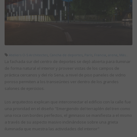
,
,
,
,
,
Ateliers O-S Architectes
Cancha de deportes
París
Francia
arena
Más...
La fachada sur del centro de deportes se dejó abierta para iluminar
de forma natural el interior y proveer vistas de los campos de
práctica cercanos y del río Sena, a nivel de piso paneles de vidrio
poroso permiten a los transeúntes ver dentro de los grandes
salones de ejercicios.
Los arquitectos explican que interconectar el edificio con la calle fue
una prioridad en el diseño "Emergiendo del terraplén del tren como
una roca con bordes perfectos, el gimnasio se manifiesta a el mismo
a través de su aspecto masivo inclinándose sobre una grieta
iluminada que muestra las actividades del interior"