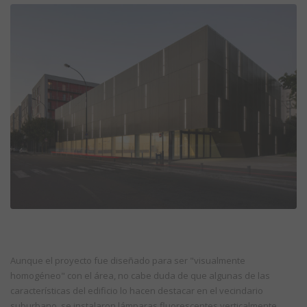
Aunque el proyecto fue diseñado para ser "visualmente
homogéneo" con el área, no cabe duda de que algunas de las
características del edificio lo hacen destacar en el vecindario
suburbano, se instalaron lámparas fluorescentes verticalmente