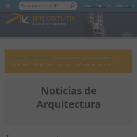
Documentos
Noticias
Noticias
:
Arquitectura
: Tres proyectos que transforman
materiales de baja tecnología en diseños innovadores
Noticias de
Arquitectura