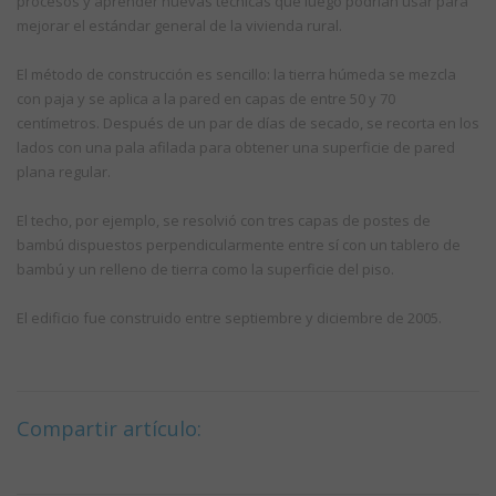
procesos y aprender nuevas técnicas que luego podrían usar para
mejorar el estándar general de la vivienda rural.
El método de construcción es sencillo: la tierra húmeda se mezcla
con paja y se aplica a la pared en capas de entre 50 y 70
centímetros. Después de un par de días de secado, se recorta en los
lados con una pala afilada para obtener una superficie de pared
plana regular.
El techo, por ejemplo, se resolvió con tres capas de postes de
bambú dispuestos perpendicularmente entre sí con un tablero de
bambú y un relleno de tierra como la superficie del piso.
El edificio fue construido entre septiembre y diciembre de 2005.
Compartir artículo: