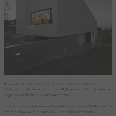
,
,
,
,
,
GGLLatelier
Quinta dos Alcoutins
Lisboa
Portugal
europa
Más...
Ubicada a un alto de un campo de golf,
Quinta dos Alcoutins
es el
hogar de una familia de cuatro miembros.
La vivienda se inserta en una finca situada al norte de
Lisboa
, en un
lote orientado hacia el norte con un descenso acentuado.