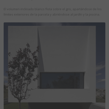
El volumen inclinado blanco flota sobre el gris, apartándose de los
límites exteriores de la parcela y abriéndose al jardín y la piscina.