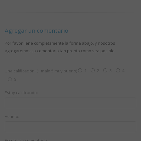
Agregar un comentario
Por favor llene completamente la forma abajo, y nosotros
agregaremos su comentario tan pronto como sea posible.
1
2
3
4
Una calificación: (1 malo 5 muy bueno)
5
Estoy calificando:
Asunto:
Escriba su comentario: