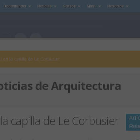
Documentos
Noticias
Cursos
Más..
Nosotros
ti en la capilla de Le Corbusier
ticias de Arquitectura
 la capilla de Le Corbusier
Artí
Rel