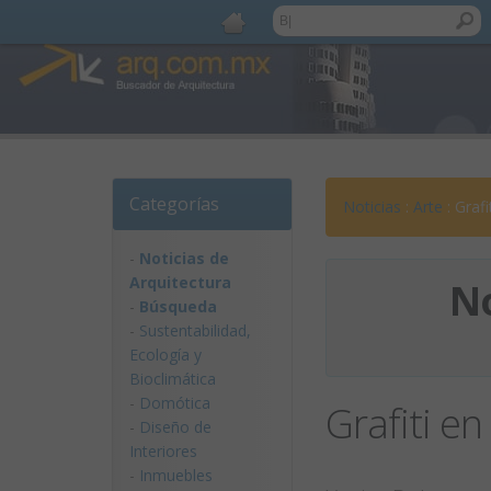
Categorías
Noticias
:
Arte
: Grafi
-
Noticias de
Arquitectura
No
-
Búsqueda
-
Sustentabilidad,
Ecologí­a y
Bioclimática
-
Domótica
Grafiti en
-
Diseño de
Interiores
-
Inmuebles