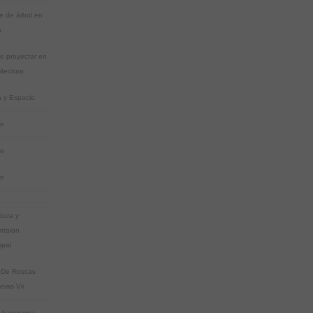
e de árbol en
a
de proyectar en
itectura
 y Espacio
ge
ue
ue
tura y
ntaion
ipal
 De Roscas
eras Vii
 hacer una