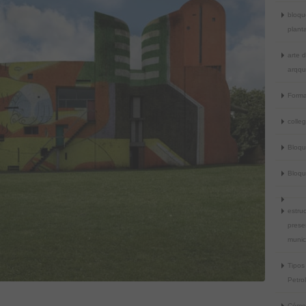
bloqu
plant
arte 
arqqu
Forma
colle
Bloq
Bloq
estruc
prese
munic
Tipos
Petrol
Cómo