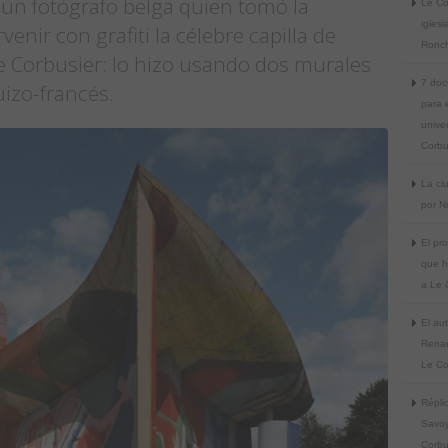
 un fotógrafo belga quien tomó la
Le Co
iglesi
venir con grafiti la célebre capilla de
Ronc
Corbusier: lo hizo usando dos murales
7 doc
uizo-francés.
para e
unive
Corbu
La ci
por N
El pro
que h
a Le 
El au
Renau
Le Co
Réplic
Savoy
Corbu