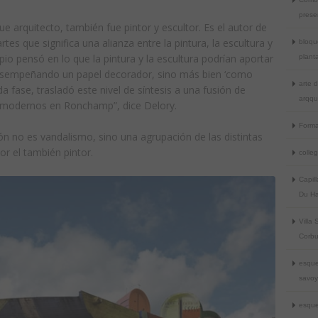
prese
ue arquitecto, también fue pintor y escultor. Es el autor de
artes que significa una alianza entre la pintura, la escultura y
bloqu
cipio pensó en lo que la pintura y la escultura podrían aportar
plant
desempeñando un papel decorador, sino más bien ‘como
arte 
a fase, trasladó este nivel de síntesis a una fusión de
arqqu
s modernos en Ronchamp”, dice Delory.
Forma
ión no es vandalismo, sino una agrupación de las distintas
or el también pintor.
colle
Capil
Du Ha
Villa
Corbu
esque
savo
esque