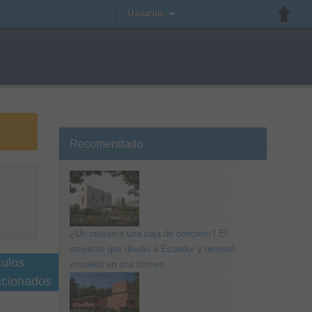
Usuarios
Recomendado
¿Un museo o una caja de concreto? El
proyecto que dividió a Ecuador y terminó
culos
envuelto en una tormen...
acionados