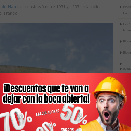
 du Haut
se construyó entre 1951 y 1955 en la colina
Biogra
 Francia.
Corbu
Le Co
Inmue
Bloq
Bloq
estruc
prese
munic
Tipos
Petrol
Cómo
prese
bloqu