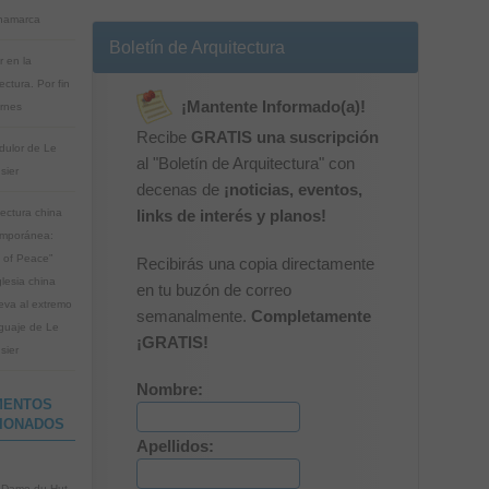
namarca
Boletín de Arquitectura
 en la
ectura. Por fin
¡Mantente Informado(a)!
ernes
Recibe
GRATIS una suscripción
dulor de Le
al "Boletín de Arquitectura" con
sier
decenas de
¡noticias, eventos,
tectura china
links de interés y planos!
mporánea:
 of Peace”
Recibirás una copia directamente
glesia china
en tu buzón de correo
leva al extremo
semanalmente.
Completamente
nguaje de Le
¡GRATIS!
sier
Nombre:
MENTOS
IONADOS
Apellidos:
 Dame du Hut -