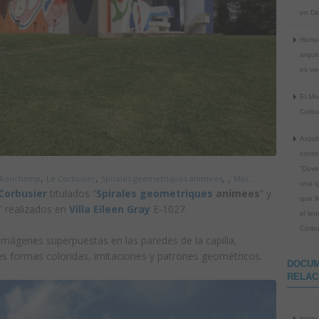
en Di
Humor
arquit
es vi
El Mo
Corbu
Arqui
conte
“Dove
,
,
,
,
e Ronchamp
Le Corbusier
Spirales geometriques animees
Más...
una i
Corbusier
titulados “
S
pirales geometriques
animees
” y
que l
” realizados en
Villa Eileen Gray
E-1027.
el le
Corbu
 imágenes superpuestas en las paredes de la capilla,
 formas coloridas, imitaciones y patrones geométricos.
DOCU
RELAC
Notre