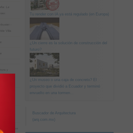
fia: Le
sier.
Tu render con IA ya está regulado (en Europa)
rbusier -
ble Villa
ue
¿Un cierre es la solución de construcción del
futuro?
ue
tura y
ntaion
¿Un museo o una caja de concreto? El
ipal
proyecto que dividió a Ecuador y terminó
envuelto en una tormen...
 De Roscas
eras Vii
 hacer una
Buscador de Arquitectura
ntación
(arq.com.mx)
e de árbol en