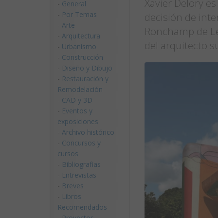
Xavier Delory es
-
General
-
Por Temas
decisión de inter
-
Arte
Ronchamp de Le 
-
Arquitectura
del arquitecto s
-
Urbanismo
-
Construcción
-
Diseño y Dibujo
-
Restauración y
Remodelación
-
CAD y 3D
-
Eventos y
exposiciones
-
Archivo histórico
-
Concursos y
cursos
-
Bibliografias
-
Entrevistas
-
Breves
-
Libros
Recomendados
-
Proyectos