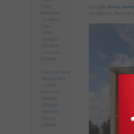
-
Casa
La capilla
Notre Dame
Habitacion
Bourlémont, Ronchamp,
-
Escaleras
-
Casa
-
Hotel
-
Bloques
-
Hospital
-
Corte por
Fachada
-
Curso de Revit
-
Restaurante
-
Centro
Comercial
-
Neufert
-
Oficinas
-
Auditorio
-
Planos
-
Plazola
-