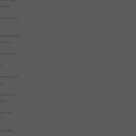
ntación
e de árbol en
a
de proyectar en
itectura
 y Espacio
ge
la Notre Dame
ut.
 Savoye Le
sier
ma villa
ye
mas villa