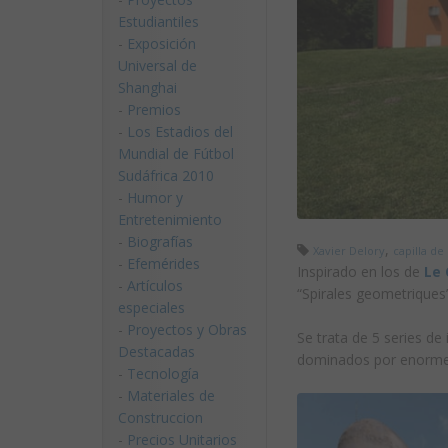
Estudiantiles
-
Exposición
Universal de
Shanghai
-
Premios
-
Los Estadios del
Mundial de Fútbol
Sudáfrica 2010
-
Humor y
Entretenimiento
-
Biografías
,
Xavier Delory
capilla d
-
Efemérides
Inspirado en los de
Le 
-
Artículos
“Spirales geometriques
especiales
-
Proyectos y Obras
Se trata de 5 series de
Destacadas
dominados por enormes
-
Tecnología
-
Materiales de
Construccion
-
Precios Unitarios