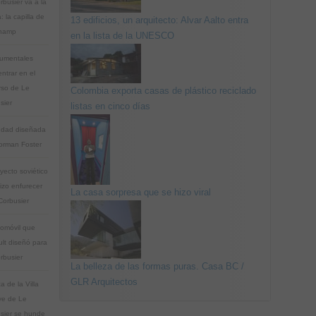
rbusier va a la
a: la capilla de
13 edificios, un arquitecto: Alvar Aalto entra
hamp
en la lista de la UNESCO
umentales
ntrar en el
rso de Le
Colombia exporta casas de plástico reciclado
sier
listas en cinco días
udad diseñada
orman Foster
yecto soviético
izo enfurecer
La casa sorpresa que se hizo viral
Corbusier
tomóvil que
lt diseñó para
rbusier
La belleza de las formas puras. Casa BC /
GLR Arquitectos
a de la Villa
e de Le
sier se hunde