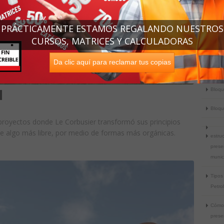
plant
arte 
PRÁCTICAMENTE ESTAMOS REGALANDO NUESTROS
arqqu
CURSOS, MATRICES Y CALCULADORAS
Forma
Da clic aquí para reclamar tus copias
colle
Bloq
Bloq
 proyectos donde Le Corbusier transformó sus principios
 de algo más libre, por medio de formas más orgánicas.
estruc
prese
munic
Tipos
Petrol
Cómo
prese