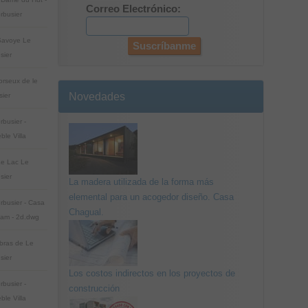
Correo Electrónico:
rbusier
 Savoye Le
sier
corseux de le
Novedades
sier
rbusier -
ble Villa
 Le Lac Le
sier
La madera utilizada de la forma más
elemental para un acogedor diseño. Casa
rbusier - Casa
Chagual.
ham - 2d.dwg
bras de Le
sier
Los costos indirectos en los proyectos de
rbusier -
construcción
ble Villa