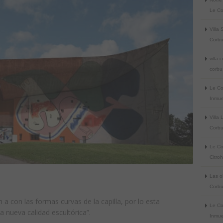
Le Co
Villa
Corbu
villa 
corbu
Le Co
Inmue
Villa
Corbu
Le Co
Citro
Las o
Corbu
a con las formas curvas de la capilla, por lo esta
Le Co
a nueva calidad escultórica”.
Inmue