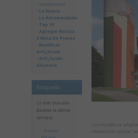
-
Instalaciones
-
Lo Nuevo
-
Lo Recomendado
-
Top 10
-
Agregar Noticia
o Nota De Prensa
-
Modificar
Artï¿½culo
-
Artï¿½culo
Aleatorio
Búsqueda
Lo más buscado
durante la última
semana:
Los murales se adaptan 
-
Premio
intervención aporta “un
Pritzker