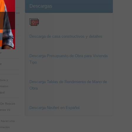
a
Descargas
de proyectar en
itectura
 y Espacio
Descarga de casa constructivos y detalles
ge
ue
Descarga Presupuesto de Obra para Vivienda
Tipo
ue
tura y
Descarga Tablas de Rendimiento de Mano de
ntaion
Obra
ipal
 De Roscas
Descarga Neufert en Español
eras Vii
 hacer una
ntación