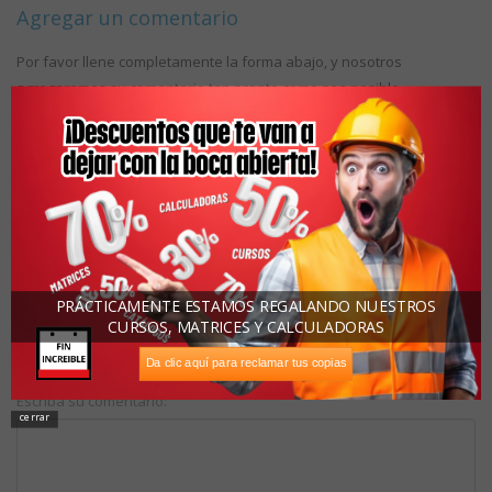
Agregar un comentario
Por favor llene completamente la forma abajo, y nosotros
agregaremos su comentario tan pronto como sea posible.
1
2
3
4
Una calificación: (1 malo 5 muy bueno)
5
Estoy calificando:
PRÁCTICAMENTE ESTAMOS REGALANDO NUESTROS
Asunto:
CURSOS, MATRICES Y CALCULADORAS
Da clic aquí para reclamar tus copias
Escriba su comentario:
cerrar