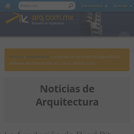
Documentos
Noticias
Noticias
:
Arquitectura
: La fundación de Brad Pit pagará $20.5
millones de dólares por sus casas defectuosas
Noticias de
Arquitectura