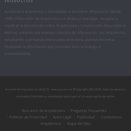
Ayudando a arquitectos y estudiantes a encontrar información desde
1998: El Buscador de Arquitectura se dedica a investigar, recopilar y
clasificar la información sobre Arquitectura y Construcción disponible en
Internet, creando una enorme colección de información. Los arquitectos,
estudiantes y personas interesadas en el tema, puedan encontrar
fácilmente la información que necesitan para su trabajo o
entretenimiento.
Buscador de Arquitectura, SA de CV - www.arq.com.mx © Copyright 2002-
2026. Todos los derechos
reservados. Prohibida su reproduccón total o parcial sin autorización del editor.
Buscador de Arquitectura
Preguntas Frecuentes
Políticas de Privacidad
Aviso Legal
Publicidad
Contáctenos
Arquitectura
Mapa del Sitio