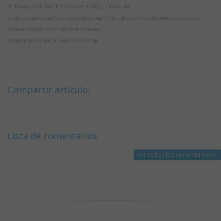
of faulty post-Katrina houses, (2022), Citado de
theguardian.com/us-news/2022/aug/17/brad-pitt-foundation-settlement-
owners-faulty-post-katrina-houses
Imagen principal: Creación Propia
Compartir artículo:
Lista de comentarios
Ver todos los comentarios>>