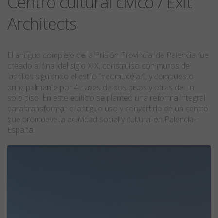
Centro cultural cívico / Exit
Architects
El antiguo complejo de la Prisión Provincial de Palencia fue
creado al final del siglo XIX, construido con muros de
ladrillos siguiendo el estilo “neomudéjar”, y compuesto
principalmente por 4 naves de dos pisos y otras de un
solo piso. En este edificio se planteó una reforma integral
para transformar el antiguo uso y convertirlo en un centro
que promueve la actividad social y cultural en Palencia-
España.