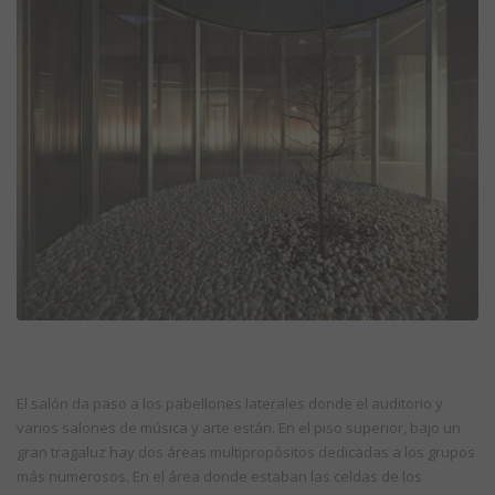
El salón da paso a los pabellones laterales donde el auditorio y
varios salones de música y arte están. En el piso superior, bajo un
gran tragaluz hay dos áreas multipropósitos dedicadas a los grupos
más numerosos. En el área donde estaban las celdas de los