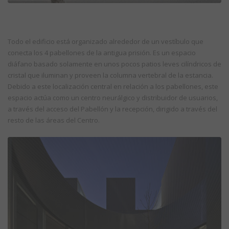
Todo el edificio está organizado alrededor de un vestíbulo que
conecta los 4 pabellones de la antigua prisión. Es un espacio
diáfano basado solamente en unos pocos patios leves cilíndricos de
cristal que iluminan y proveen la columna vertebral de la estancia.
Debido a este localización central en relación a los pabellones, este
espacio actúa como un centro neurálgico y distribuidor de usuarios,
a través del acceso del Pabellón y la recepción, dirigido a través del
resto de las áreas del Centro.