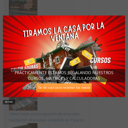
13 edificios, un arquitecto: Alvar Aalto entra
en la lista de la UNESCO
Colombia exporta casas de plástico
reciclado listas en cinco días
PRÁCTICAMENTE ESTAMOS REGALANDO NUESTROS
CURSOS, MATRICES Y CALCULADORAS
Da clic aquí para reclamar tus copias
La casa sorpresa que se hizo viral
cerrar
Cómo hacer el presupuesto de una casa
habitación: el proceso completo en 7 pasos