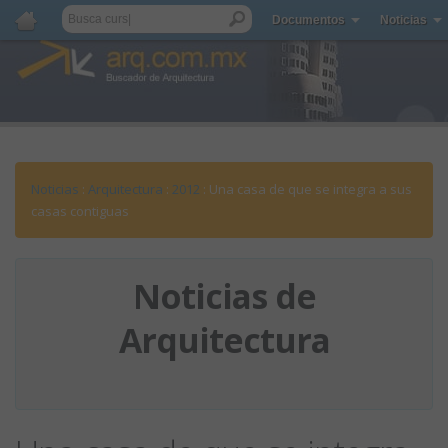
Documentos
Noticias
Noticias
:
Arquitectura
:
2012
: Una casa de que se integra a sus
casas contiguas
Noticias de
Arquitectura